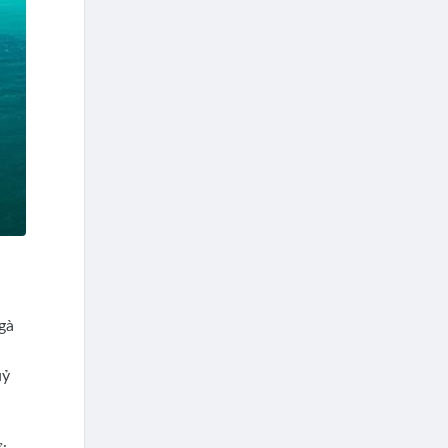
gà
uỷ