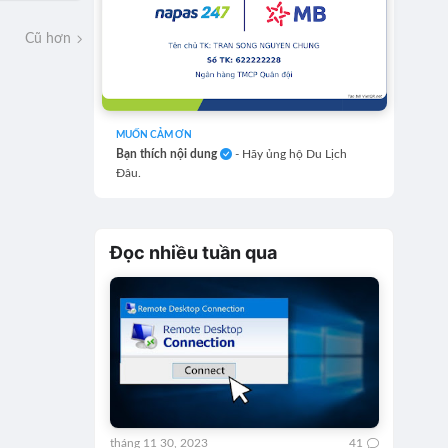
Cũ hơn
MUỐN CẢM ƠN
Bạn thích nội dung
- Hãy ủng hộ Du Lịch
Đâu.
Đọc nhiều tuần qua
tháng 11 30, 2023
41