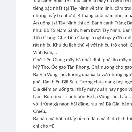
Tây Ninh: nhắc tới. Tây Ninh là mấy bà nghĩ tới đ
tiếng bậc nhất tại Tây Ninh về tâm linh, cắm trạ
nhưng mấy bà nhớ đi 4 tháng cuối năm nhé, mù
Ăn uống tại Tây Ninh thì có: Bánh canh Trảng B
như: Bò Tơ Năm Sánh, Nem bưởi Tây Ninh, Bánh 
Tiền Giang: Ghé Tiền Giang là nghĩ ngay đến m
rất nhiều Khu du lịch thú vị với nhiều trò chơi
Vĩnh Kim,...
Ghé Tiền Giang mấy bà nhất định phải ăn mấy m
Mỹ Tho, Ốc gạo Tân Phong, Chả nướng chợ gạo, 
Bà Rịa Vũng Tàu: không quá xa lạ với những ngư
ghé: tắm biền Bãi Sau, Tượng chúa dang tay, ngọ
Địa điểm ăn uống tui thấy mấy quán này ngon v
Lâm, Bún riêu – canh bún Bé La Vũng Tàu, Lẩu 
với trứng gà ngọn hải đăng, rau má Bà Già, bán
Chiểu...
Bà nào mà hỏi tui lấy tiền ở đâu mà đi du lịch t
chỉ cho =))