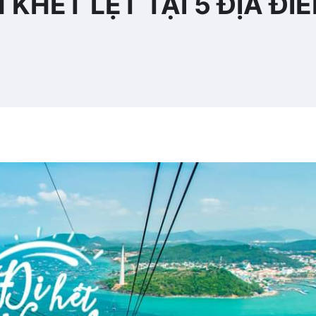
 KHÉT LẸT TẠI 5 ĐỊA ĐI