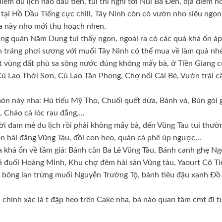
iểm du lịch nào đầu tiên, tui thì nghĩ tới Núi Bà Đen, địa điểm n
i tại Hồ Dầu Tiếng cực chill, Tây Ninh còn có vườn nho siêu ngon
a này nho mới thu hoạch nhen.
àng quán Năm Dung tui thấy ngon, ngoài ra có các quá khá ổn áp
tráng phơi sương với muối Tây Ninh có thể mua về làm quà nhé
ột vùng đất phù sa sông nước đúng không mấy bà, ở Tiền Giang c
: Cù Lao Thới Sơn, Cù Lao Tân Phong, Chợ nổi Cái Bè, Vườn trái c
ón này nha: Hủ tiếu Mỹ Tho, Chuối quết dừa, Bánh vá, Bún gỏi 
Cháo cá lóc rau đắng,...
ời đam mê du lịch rồi phải không mấy bà, đến Vũng Tàu tui thườ
n hải đăng Vũng Tàu, đồi con heo, quán cà phê úp ngược...
à khá ổn về tầm giá: Bánh căn Ba Lê Vũng Tàu, Bánh canh ghẹ N
cá đuối Hoàng Minh, Khu chợ đêm hải sản Vũng tàu, Yaourt Cô Ti
h bông lan trứng muối Nguyễn Trường Tộ, bánh tiêu đậu xanh Đồ
hì chính xác là t đập heo trên Cake nha, bà nào quan tâm cmt đi t