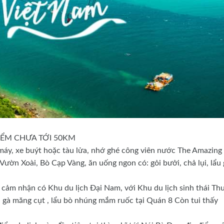
ĐIỂM CHƯA TỚI 50KM
máy, xe buýt hoặc tàu lửa, nhớ ghé công viên nước The Amazing
Vườn Xoài, Bò Cạp Vàng, ăn uống ngon có: gỏi bưởi, chả lụi, lẩu 
 cảm nhận có Khu du lịch Đại Nam, với Khu du lịch sinh thái Th
 gà măng cụt , lẩu bò nhúng mắm ruốc tại Quán 8 Còn tui thấy