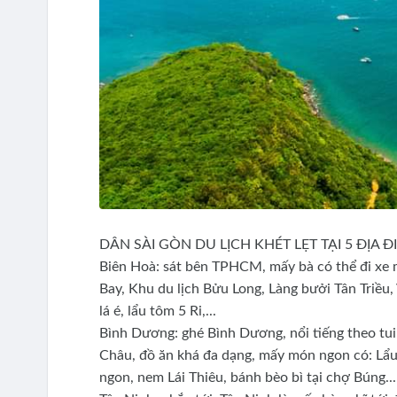
DÂN SÀI GÒN DU LỊCH KHÉT LẸT TẠI 5 ĐỊA 
Biên Hoà: sát bên TPHCM, mấy bà có thể đi xe 
Bay, Khu du lịch Bửu Long, Làng bưởi Tân Triều, 
lá é, lẩu tôm 5 Ri,...
Bình Dương: ghé Bình Dương, nổi tiếng theo tui
Châu, đồ ăn khá đa dạng, mấy món ngon có: Lẩu
ngon, nem Lái Thiêu, bánh bèo bì tại chợ Búng...