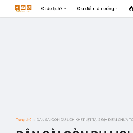
Đi du lịch?
Địa điểm ăn uống
Trang chủ
DÂN SÀI GÒN DU LỊCH KHÉT LẸT TẠI 5 ĐỊA ĐIỂM CHƯA T