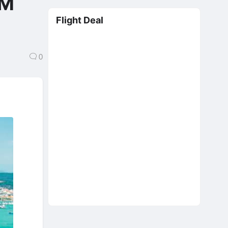
ỂM
Flight Deal
0