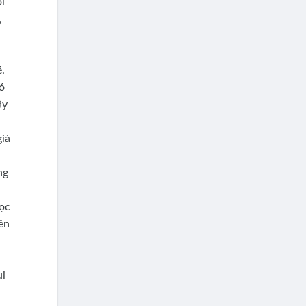
ổi
,
.
ó
ây
già
ng
gọc
ên
ui