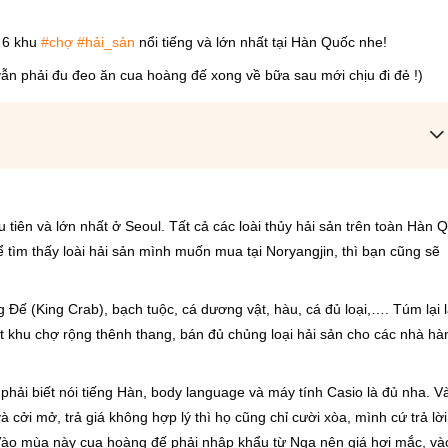
é 6 khu
#chợ
#hải_sản
nổi tiếng và lớn nhất tại Hàn Quốc nhe!
vẫn phải đu đeo ăn cua hoàng đế xong về bữa sau mới chịu đi đẻ !)
tiên và lớn nhất ở Seoul. Tất cả các loài thủy hải sản trên toàn Hàn 
ể tìm thấy loài hải sản mình muốn mua tại Noryangjin, thì bạn cũng sẽ
 Đế (King Crab), bạch tuộc, cá dương vật, hàu, cá đủ loại,…. Túm lại 
t khu chợ rộng thênh thang, bán đủ chủng loại hải sản cho các nhà hà
phải biết nói tiếng Hàn, body language và máy tính Casio là đủ nha. V
à cởi mở, trả giá không hợp lý thì họ cũng chỉ cười xòa, mình cứ trả lời 
i. Vào mùa này cua hoàng đế phải nhập khẩu từ Nga nên giá hơi mắc, và