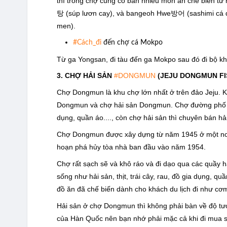
thì trong chợ cũng có bán nhiều món ăn chế biến 
탕 (súp lươn cay), và bangeoh Hwe방어 (sashimi cá đu
men).
#Cách_đi
đến chợ cá Mokpo
Từ ga Yongsan, đi tàu đến ga Mokpo sau đó đi bộ k
3. CHỢ HẢI SẢN
#DONGMUN
(JEJU DONGMUN FI
Chợ Dongmun là khu chợ lớn nhất ở trên đảo Jeju.
Dongmun và chợ hải sản Dongmun. Chợ đường phố th
dụng, quần áo...., còn chợ hải sản thì chuyên bán hả
Chợ Dongmun được xây dựng từ năm 1945 ở một nơi 
hoạn phá hủy tòa nhà ban đầu vào năm 1954.
Chợ rất sạch sẽ và khô ráo và đi dạo qua các quầy 
sống như hải sản, thịt, trái cây, rau, đồ gia dụng, q
đồ ăn đã chế biến dành cho khách du lịch đi như cơm
Hải sản ở chợ Dongmun thì không phải bàn về độ tươ
của Hàn Quốc nên bạn nhớ phải mặc cả khi đi mua 