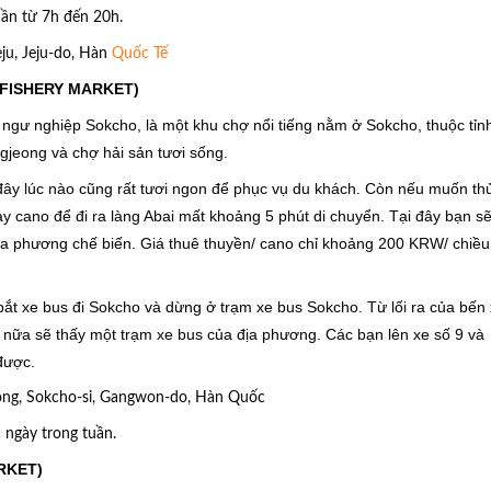
uần từ 7h đến 20h.
eju, Jeju-do, Hàn
Quốc Tế
FISHERY MARKET)
 ngư nghiệp Sokcho, là một khu chợ nổi tiếng nằm ở Sokcho, thuộc tỉn
jeong và chợ hải sản tươi sống.
ây lúc nào cũng rất tươi ngon để phục vụ du khách. Còn nếu muốn th
ay cano để đi ra làng Abai mất khoảng 5 phút di chuyển. Tại đây bạn s
ịa phương chế biến. Giá thuê thuyền/ cano chỉ khoảng 200 KRW/ chiều
bắt xe bus đi Sokcho và dừng ở trạm xe bus Sokcho. Từ lối ra của bến
nữa sẽ thấy một trạm xe bus của địa phương. Các bạn lên xe số 9 và
được.
dong, Sokcho-si, Gangwon-do, Hàn Quốc
 ngày trong tuần.
RKET)