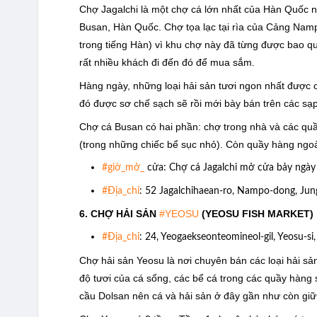
Chợ Jagalchi là một chợ cá lớn nhất của Hàn Quố
Busan, Hàn Quốc. Chợ tọa lạc tại rìa của Cảng Nam
trong tiếng Hàn) vì khu chợ này đã từng được bao qu
rất nhiều khách đi đến đó để mua sắm.
Hàng ngày, những loại hải sản tươi ngon nhất được 
đó được sơ chế sạch sẽ rồi mới bày bán trên các sạ
Chợ cá Busan có hai phần: chợ trong nhà và các quầy
(trong những chiếc bể sục nhỏ). Còn quầy hàng ngoài
#giờ_mở_
cửa: Chợ cá Jagalchi mở cửa bảy ngày m
#Địa_chỉ
: 52 Jagalchihaean-ro, Nampo-dong, Ju
6. CHỢ HẢI SẢN
#YEOSU
(YEOSU FISH MARKET)
#Địa_chỉ
: 24, Yeogaekseonteomineol-gil, Yeosu-si
Chợ hải sản Yeosu là nơi chuyên bán các loại hải s
độ tươi của cá sống, các bể cá trong các quầy hàng 
cầu Dolsan nên cá và hải sản ở đây gần như còn gi