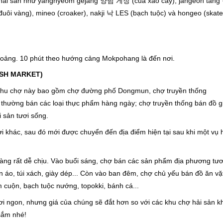
từ hải sản như yangnyeom gejang 양념 게장 (cua xào cay), jangeoh tan
ôi vàng), mineo (croaker), nakji 낙 LES (bạch tuộc) và hongeo (skate
hoảng. 10 phút theo hướng cảng Mokpohang là đến nơi.
SH MARKET)
 Khu chợ này bao gồm chợ đường phố Dongmun, chợ truyền thống
ường bán các loại thực phẩm hàng ngày; chợ truyền thống bán đồ g
i sản tươi sống.
khác, sau đó mới được chuyển đến địa điểm hiện tại sau khi một vụ 
hàng rất dễ chịu. Vào buổi sáng, chợ bán các sản phẩm địa phương tươ
uần áo, túi xách, giày dép... Còn vào ban đêm, chợ chủ yếu bán đồ ăn vặ
 cuộn, bạch tuộc nướng, topokki, bánh cá...
i ngon, nhưng giá của chúng sẽ đắt hơn so với các khu chợ hải sản k
sắm nhé!