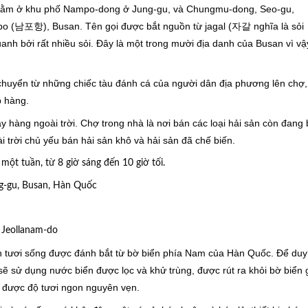
c nằm ở khu phố Nampo-dong ở Jung-gu, và Chungmu-dong, Seo-gu,
po (남포항), Busan. Tên gọi được bắt nguồn từ jagal (자갈 nghĩa là sỏi
anh bởi rất nhiều sỏi. Đây là một trong mười địa danh của Busan vì vậ
chuyển từ những chiếc tàu đánh cá của người dân địa phương lên chợ,
p hàng.
 hàng ngoài trời. Chợ trong nhà là nơi bán các loại hải sản còn đang 
 trời chủ yếu bán hải sản khô và hải sản đã chế biến.
ột tuần, từ 8 giờ sáng đến 10 giờ tối.
ng-gu, Busan, Hàn Quốc
, Jeollanam-do
ản tươi sống được đánh bắt từ bờ biển phía Nam của Hàn Quốc. Để duy 
sẽ sử dụng nước biển được lọc và khử trùng, được rút ra khỏi bờ biển
ữ được độ tươi ngon nguyên vẹn.