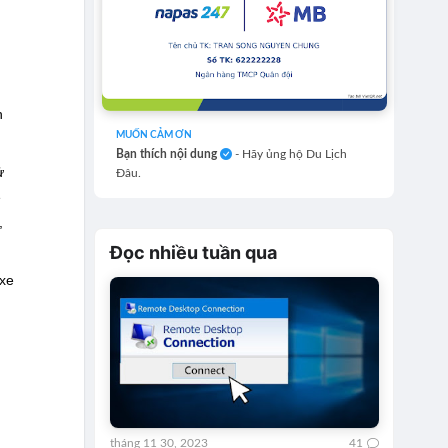
h
MUỐN CẢM ƠN
Bạn thích nội dung
- Hãy ủng hộ Du Lịch
ử
Đâu.
ẽ
,
Đọc nhiều tuần qua
 xe
tháng 11 30, 2023
41