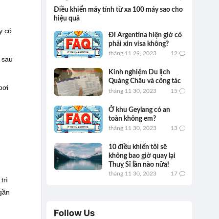
Điều khiển máy tính từ xa 100 máy sao cho
hiệu quả
y có
Đi Argentina hiện giờ có
phải xin visa không?
tháng 11 29, 2023
12
 sau
Kinh nghiệm Du lịch
Quảng Châu và công tác
bơi
tháng 11 30, 2023
15
Ở khu Geylang có an
toàn không em?
tháng 11 30, 2023
13
10 điều khiến tôi sẽ
không bao giờ quay lại
Thuỵ Sĩ lần nào nữa!
tháng 11 30, 2023
17
trì
 gần
Follow Us