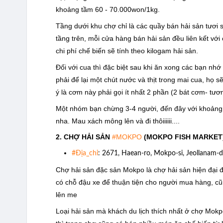
khoảng tầm 60 - 70.000won/1kg.
Tầng dưới khu chợ chỉ là các quầy bán hải sản tươi 
tầng trên, mỗi cửa hàng bán hải sản đều liên kết với
chi phí chế biến sẽ tính theo kilogam hải sản.
Đối với cua thì đặc biệt sau khi ăn xong các bạn nh
phải để lại một chút nước và thịt trong mai cua, họ 
ý là cơm này phải gọi ít nhất 2 phần (2 bát cơm- tư
Một nhóm bạn chừng 3-4 người, đến đây với khoảng 
nha. Mau xách mông lên và đi thôiiiiii....
2. CHỢ HẢI SẢN
#MOKPO
(MOKPO FISH MARKET
#Địa_chỉ
: 2671, Haean-ro, Mokpo-si, Jeollanam-
Chợ hải sản đặc sản Mokpo là chợ hải sản hiện đại
có chỗ đậu xe để thuận tiện cho người mua hàng, cũ
lên me
Loại hải sản mà khách du lịch thích nhất ở chợ Mokp