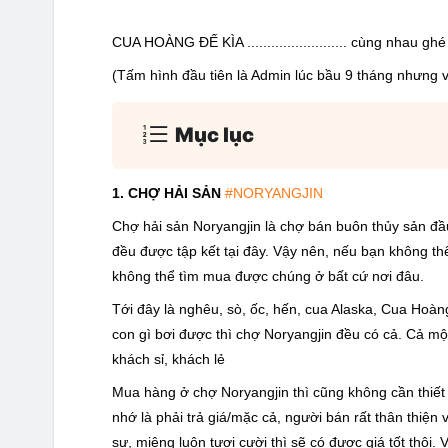
CUA HOÀNG ĐẾ KÌA ......................... cùng nhau gh
(Tấm hình đầu tiên là Admin lúc bầu 9 tháng nhưng 
Mục lục
1. CHỢ HẢI SẢN
#NORYANGJIN
Chợ hải sản Noryangjin là chợ bán buôn thủy sản đầu 
đều được tập kết tại đây. Vậy nên, nếu bạn không th
không thể tìm mua được chúng ở bất cứ nơi đâu.
Tới đây là nghêu, sò, ốc, hến, cua Alaska, Cua Hoàng
con gì bơi được thì chợ Noryangjin đều có cả. Cả mộ
khách sỉ, khách lẻ
Mua hàng ở chợ Noryangjin thì cũng không cần thiết 
nhớ là phải trả giá/mặc cả, người bán rất thân thiện v
sự, miệng luôn tươi cười thì sẽ có được giá tốt thô