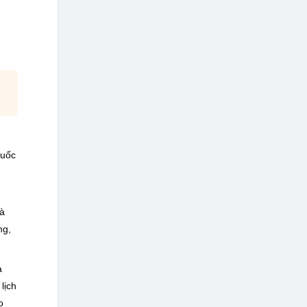
Quốc
là
ng,
à
lịch
o