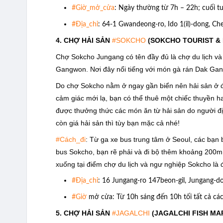
#Giờ_mở_cửa
: Ngày thường từ 7h – 22h; cuối t
#Địa_chỉ
: 64-1 Gwandeong-ro, Ido 1(il)-dong, Ch
4. CHỢ HẢI SẢN
#SOKCHO
(SOKCHO TOURIST & 
Chợ Sokcho Jungang có tên đầy đủ là chợ du lịch và
Gangwon. Nơi đây nổi tiếng với món gà rán Dak Gang
Do chợ Sokcho nằm ở ngay gần biển nên hải sản ở đ
cảm giác mới lạ, bạn có thể thuê một chiếc thuyền h
được thưởng thức các món ăn từ hải sản do người đ
còn giá hải sản thì tùy bạn mặc cả nhé!
#Cách_đi
: Từ ga xe bus trung tâm ở Seoul, các bạn 
bus Sokcho, bạn rẽ phải và đi bộ thêm khoảng 200m 
xuống tại điểm chợ du lịch và ngư nghiệp Sokcho là 
#Địa_chỉ
: 16 Jungang-ro 147beon-gil, Jungang-
#Giờ
mở cửa: Từ 10h sáng đến 10h tối tất cả các
5. CHỢ HẢI SẢN
#JAGALCHI
(JAGALCHI FISH MA