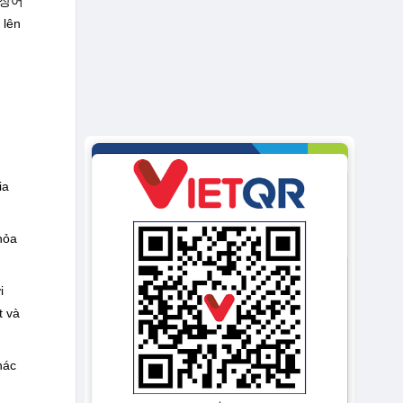
g 장어
 lên
ia
hỏa
i
t và
hác