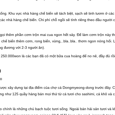
sống. Khu vực nhà hàng chế biến sẽ tách biệt, sạch sẽ tinh tươm ở các
 các nhà hàng chế biến. Chi phí chỗ ngồi sẽ tính riêng theo đầu người 
ớ gọi thêm phần cơm trộn mai cua ngon hết sảy. Để làm cơm trộn này th
sẽ chế biến thêm cơm, rong biển, vừng,..bla..bla.. thơm ngon nóng hổi. 
ơng đương với 2-3 người ăn).
250.000won là các bạn đã có một bữa cua hoàng đế no nê, đầy đủ rồi
)
do
 được xây dựng tại địa điểm của chợ cá Dongmyeong-dong trước đây. 
ng như 125 quầy hàng bán mọi thứ từ cá tươi cho sashimi, cá khô và 
o chính là những chú bạch tuộc tươi sống. Ngoài bán hải sản tươi và k