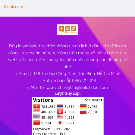
Klook.com
Đây là website thu thập thông tin du lịch ở đâu - địa điểm ăn
uông - review ăn uống tự động trên mạng xã hội và các trang
web! Nếu bạn thích chúng tôi, hãy nhấn quảng cáo để ủng hộ
nhé!
+ Địa chỉ: 188 Trương Công Định, Tân Bình, Hồ Chí Minh
+ Hotline báo lỗi: 0969.214.214
+ Mail for work: chungtsn@dulichdau.com
Lượt truy cập: