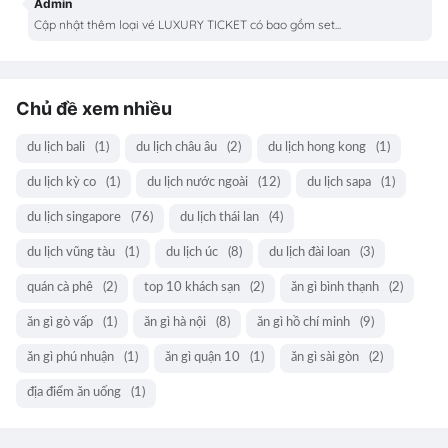
Admin
Cập nhật thêm loại vé LUXURY TICKET có bao gồm set...
Chủ đề xem nhiều
du lịch bali
(1)
du lịch châu âu
(2)
du lịch hong kong
(1)
du lịch kỳ co
(1)
du lịch nước ngoài
(12)
du lịch sapa
(1)
du lịch singapore
(76)
du lịch thái lan
(4)
du lịch vũng tàu
(1)
du lịch úc
(8)
du lịch đài loan
(3)
quán cà phê
(2)
top 10 khách sạn
(2)
ăn gì bình thạnh
(2)
ăn gì gò vấp
(1)
ăn gì hà nội
(8)
ăn gì hồ chí minh
(9)
ăn gì phú nhuận
(1)
ăn gì quận 10
(1)
ăn gì sài gòn
(2)
địa điểm ăn uống
(1)