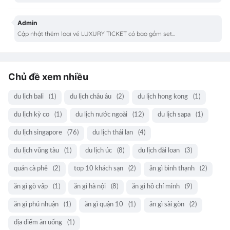
Admin
Cập nhật thêm loại vé LUXURY TICKET có bao gồm set...
Chủ đề xem nhiều
du lịch bali
(1)
du lịch châu âu
(2)
du lịch hong kong
(1)
du lịch kỳ co
(1)
du lịch nước ngoài
(12)
du lịch sapa
(1)
du lịch singapore
(76)
du lịch thái lan
(4)
du lịch vũng tàu
(1)
du lịch úc
(8)
du lịch đài loan
(3)
quán cà phê
(2)
top 10 khách sạn
(2)
ăn gì bình thạnh
(2)
ăn gì gò vấp
(1)
ăn gì hà nội
(8)
ăn gì hồ chí minh
(9)
ăn gì phú nhuận
(1)
ăn gì quận 10
(1)
ăn gì sài gòn
(2)
địa điểm ăn uống
(1)