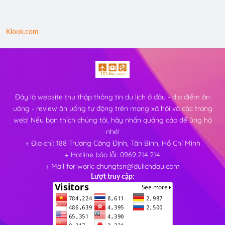
Klook.com
Đây là website thu thập thông tin du lịch ở đâu - địa điểm ăn
uông - review ăn uống tự động trên mạng xã hội và các trang
web! Nếu bạn thích chúng tôi, hãy nhấn quảng cáo để ủng hộ
nhé!
+ Địa chỉ: 188 Trương Công Định, Tân Bình, Hồ Chí Minh
+ Hotline báo lỗi: 0969.214.214
+ Mail for work: chungtsn@dulichdau.com
Lượt truy cập: