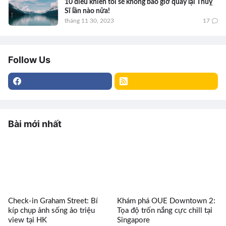
10 điều khiến tôi sẽ không bao giờ quay lại Thuỵ
Sĩ lần nào nữa!
tháng 11 30, 2023
17
Follow Us
Bài mới nhất
Check-in Graham Street: Bí
Khám phá OUE Downtown 2:
kíp chụp ảnh sống ảo triệu
Tọa độ trốn nắng cực chill tại
view tại HK
Singapore