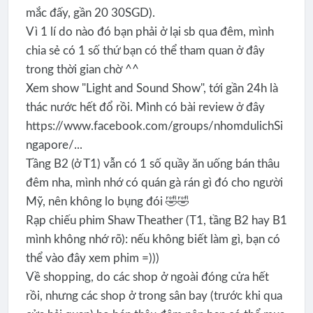
mắc đấy, gần 20 30SGD).
Vì 1 lí do nào đó bạn phải ở lại sb qua đêm, mình
chia sẻ có 1 số thứ bạn có thể tham quan ở đây
trong thời gian chờ ^^
Xem show "Light and Sound Show", tới gần 24h là
thác nước hết đổ rồi. Mình có bài review ở đây
https://www.facebook.com/groups/nhomdulichSi
ngapore/...
Tầng B2 (ở T1) vẫn có 1 số quầy ăn uống bán thâu
đêm nha, mình nhớ có quán gà rán gì đó cho người
Mỹ, nên không lo bụng đói 🤣🤣
Rạp chiếu phim Shaw Theather (T1, tầng B2 hay B1
mình không nhớ rõ): nếu không biết làm gì, bạn có
thể vào đây xem phim =)))
Về shopping, do các shop ở ngoài đóng cửa hết
rồi, nhưng các shop ở trong sân bay (trước khi qua