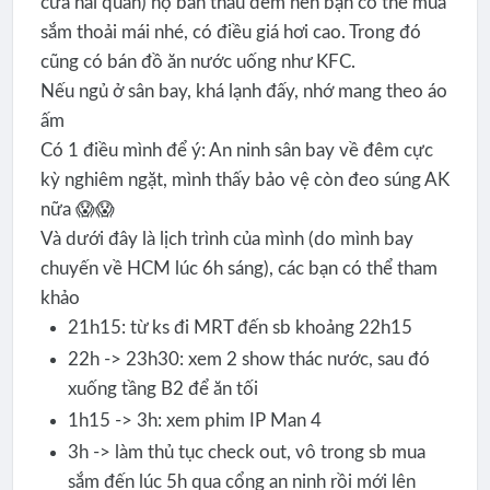
cửa hải quan) họ bán thâu đêm nên bạn có thể mua
sắm thoải mái nhé, có điều giá hơi cao. Trong đó
cũng có bán đồ ăn nước uống như KFC.
Nếu ngủ ở sân bay, khá lạnh đấy, nhớ mang theo áo
ấm
Có 1 điều mình để ý: An ninh sân bay về đêm cực
kỳ nghiêm ngặt, mình thấy bảo vệ còn đeo súng AK
nữa 😱😱
Và dưới đây là lịch trình của mình (do mình bay
chuyến về HCM lúc 6h sáng), các bạn có thể tham
khảo
21h15: từ ks đi MRT đến sb khoảng 22h15
22h -> 23h30: xem 2 show thác nước, sau đó
xuống tầng B2 để ăn tối
1h15 -> 3h: xem phim IP Man 4
3h -> làm thủ tục check out, vô trong sb mua
sắm đến lúc 5h qua cổng an ninh rồi mới lên