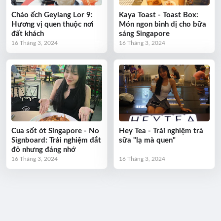
Cháo ếch Geylang Lor 9:
Kaya Toast - Toast Box:
Hương vị quen thuộc nơi
Món ngon bình dị cho bữa
đất khách
sáng Singapore
16 Tháng 3, 2024
16 Tháng 3, 2024
Cua sốt ớt Singapore - No
Hey Tea - Trải nghiệm trà
Signboard: Trải nghiệm đắt
sữa "lạ mà quen"
đỏ nhưng đáng nhớ
16 Tháng 3, 2024
16 Tháng 3, 2024