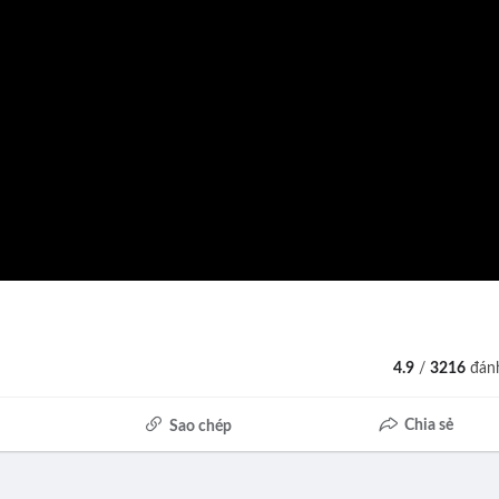
4.9
/
3216
đánh
Chia sẻ
Sao chép