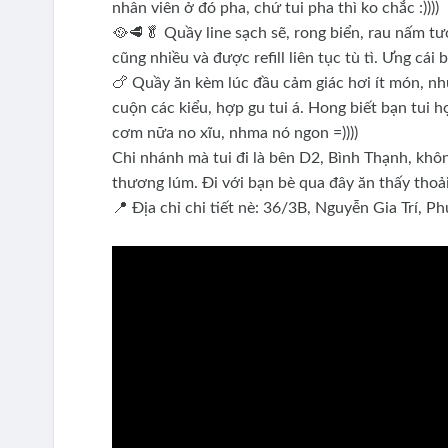
nhân viên ở đó pha, chứ tui pha thì ko chắc :))))
🥘🥩🥬 Quầy line sạch sẽ, rong biển, rau nấm tươi
cũng nhiều và được refill liên tục tù tì. Ưng cái 
🍗 Quầy ăn kèm lúc đầu cảm giác hơi ít món, n
cuộn các kiểu, hợp gu tui á. Hong biết bạn tui 
cơm nữa no xĩu, nhma nó ngon =))))
Chi nhánh mà tui đi là bên D2, Bình Thạnh, khôn
thương lúm. Đi với bạn bè qua đây ăn thấy thoải 
📍 Địa chỉ chi tiết nè: 36/3B, Nguyễn Gia Trí, 