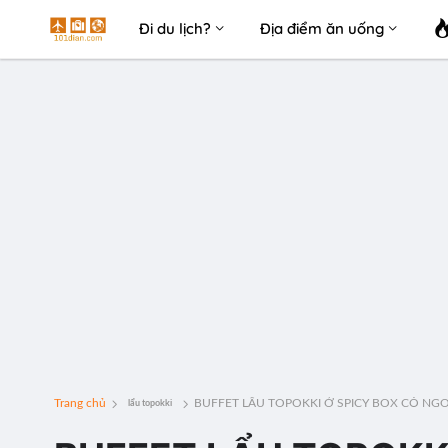
Đi du lịch?
Địa điểm ăn uống
Trang chủ
BUFFET LẨU TOPOKKI Ở SPICY BOX CÓ NGON N
lẩu topokki