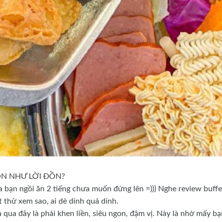
ON NHƯ LỜI ĐỒN?
 bạn ngồi ăn 2 tiếng chưa muốn đứng lên =))) Nghe review buffe
t thử xem sao, ai dè dính quá dính.
mà qua đây là phải khen liền, siêu ngon, đậm vị. Này là nhờ mấy b