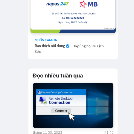
MUỐN CẢM ƠN
Bạn thích nội dung
- Hãy ủng hộ Du Lịch
Đâu.
Đọc nhiều tuần qua
tháng 11 30, 2023
41