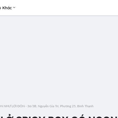
Khác
HƯ LỜI ĐỒN - 36/3B, Nguyễn Gia Trí, Phường 25, Bình Thạnh