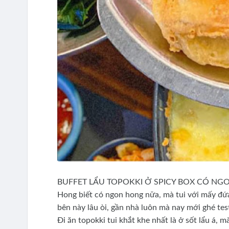
BUFFET LẨU TOPOKKI Ở SPICY BOX CÓ NG
Hong biết có ngon hong nữa, mà tui với mấy đứa
bên này lâu òi, gần nhà luôn mà nay mới ghé tes
Đi ăn topokki tui khắt khe nhất là ở sốt lẩu á, 