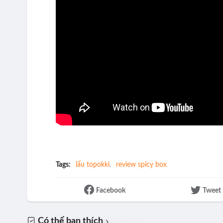
Tags:
lẩu topokki
review spicy box
Facebook
Tweet
Có thể bạn thích