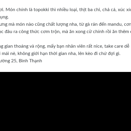
. Món chính là topokki thì nhiều loại, thịt ba chỉ, chả cá, xúc xí
bụng.
hưng mà món nào cũng chất lượng nha, từ gà rán đến mandu, cơ
học đâu ra công thức cơm trộn, mà ăn xong cữ chính rồi ăn thêm
g gian thoáng và rộng, mấy bạn nhân viên rất nice, take care dễ
mái nè, không giới hạn thời gian nha, lên kèo đi chứ đợi gì.
Phường 25, Bình Thạnh