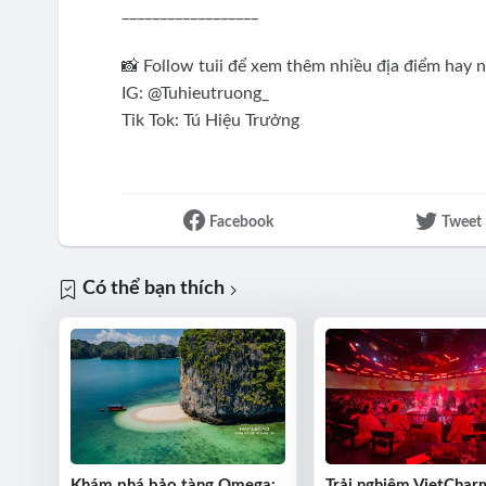
__________________
📸 Follow tuii để xem thêm nhiều địa điểm hay 
IG: @Tuhieutruong_
Tik Tok: Tú Hiệu Trưởng
Facebook
Tweet
Có thể bạn thích
Khám phá bảo tàng Omega:
Trải nghiệm VietChar