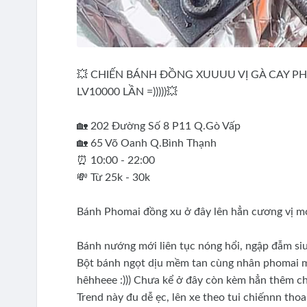
💥 CHIẾN BÁNH ĐỒNG XUUUU VỊ GÀ CAY PH
LV10000 LẦN =)))))💥
🏡 202 Đường Số 8 P11 Q.Gò Vấp
🏡 65 Võ Oanh Q.Bình Thạnh
⏰ 10:00 - 22:00
💸 Từ 25k - 30k
Bánh Phomai đồng xu ở đây lên hẳn cương vị mới v
Bánh nướng mới liên tục nóng hổi, ngập đẫm s
Bột bánh ngọt dịu mềm tan cùng nhân phomai mằn
hêhheee :))) Chưa kể ở đây còn kèm hẳn thêm c
Trend này đu dễ ẹc, lên xe theo tui chiếnnn thoa