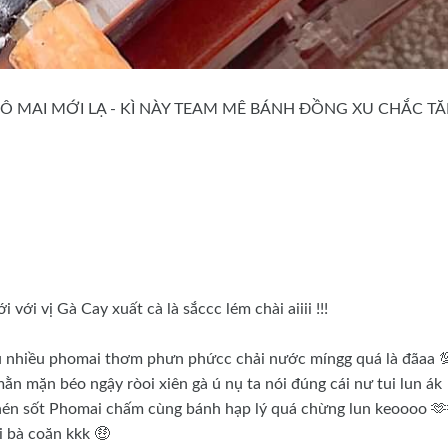
Ô MAI MỚI LẠ - KÌ NÀY TEAM MÊ BÁNH ĐỒNG XU CHẮC T
ới vị Gà Cay xuất cà là sắccc lém chài aiiii !!!
iu nhiều phomai thơm phưn phứcc chải nước míngg quá là đãaa 
 mặn béo ngậy ròoi xiên gà ú nụ ta nói đúng cái nư tui lun ák
hén sốt Phomai chấm cùng bánh hạp lý quá chừng lun keoooo 🫶
i bà coăn kkk 🤑