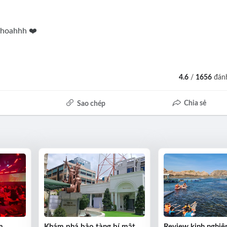
nhoahhh ❤️
4.6
/
1656
đánh
Chia sẻ
Sao chép
m
Khám phá bảo tàng bí mật
Review kinh nghiệ