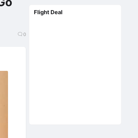
.Gò
Flight Deal
0