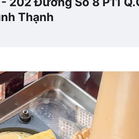
- 202 Đường Số 8 P11 Q
ình Thạnh