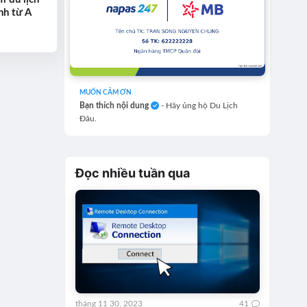
nh từ A
MUỐN CẢM ƠN
Bạn thích nội dung
- Hãy ủng hộ Du Lịch
Đâu.
Đọc nhiều tuần qua
tháng 11 30, 2023
41