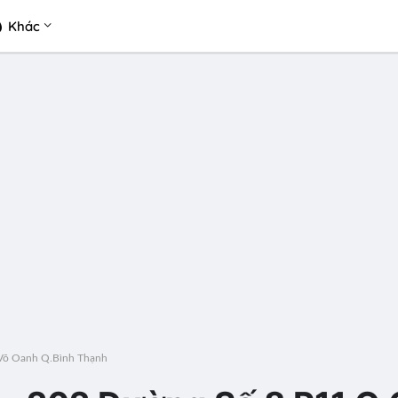
Khác
 Võ Oanh Q.Bình Thạnh