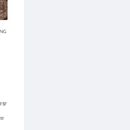
ĂNG
💯💯
🫶