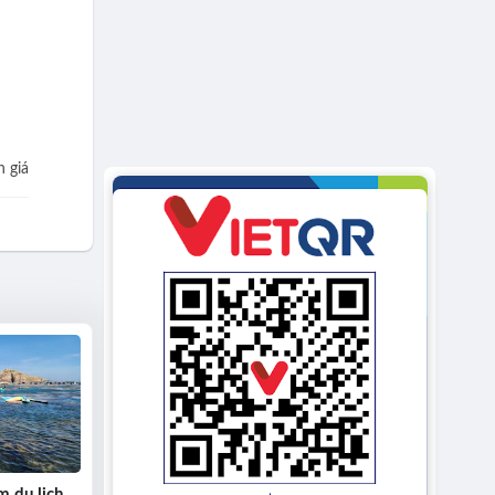
 giá
m du lịch