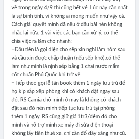
về trong ngày 4/9 thì cũng hết vé. Lúc này cần nhất
là sự bình tĩnh, vì không ai mong muốn như vậy cả.
Cách giải quyết mình đã nêu ở đầu bài nên không
nhắc lại nữa. 1 vài việc các bạn cần xử lý, có thể
chia việc ra làm cho nhanh:
+Đầu tiên là gọi điện cho sếp xin nghỉ làm hôm sau
và cầu xin được chấp thuận (nếu sếp khó),có thể
làm như mình là nịnh sếp bằng 1 chai nước mắm
cốt chuẩn Phú Quốc khi trở về.
+Tiếp theo gọi lễ tân book thêm 1 ngày lưu trú để
họ kịp sắp xếp phòng khi có khách đặt ngay sau
đó. RS Camia chỗ mình ở may là không có khách
đặt sau đó nên mình tiếp tục lưu trú tại phòng
thêm 1 ngày, RS cũng giữ giá 1tr3/đêm đó cho
mình và hỗ trợ mình xe máy đi sửa điện thoại
không lấy tiền thuê xe, chỉ cần đổ đầy xăng như cũ.