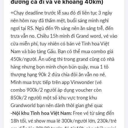
đường cả đi và về khoảng 40km)
+Chạy deadline trước lễ sau đó đi liên tục 3 ngày
nên hôm nay đã thấm mệt, buổi sáng mình nghỉ
ngơi tại RS. Ngủ đến 9h sáng nên ăn sáng trễ, đến
trưa vẫn no. Chiều 15h mình đi Grand word, vé vào
cửa miễn phí, tuy nhiên có bán vé Tinh hoa Việt
Nam và bảo tàng Gấu. Bạn có thể mua combo giá
450k/người. Ăn uống thì trong grand cũng có nhà
hàng nhưng bọn mình chọn bún quậy, mua 1 tô
thượng hạng 90k 2 đứa chia đôi ăn vẫn no nê.
Mình mua trực tiếp trên app Vinwonder (vé
combo 900k/2 người áp dụng voucher còn
850k/2 người) một số khu vực trong khu
Grandworld bạn nên dành thời gian ghé qua:
-Nội khu Tinh hoa Việt Nam:
Free vé từ sáng đến
18h tối, vé show mua lẻ 300k/người lớn, 230k/trẻ