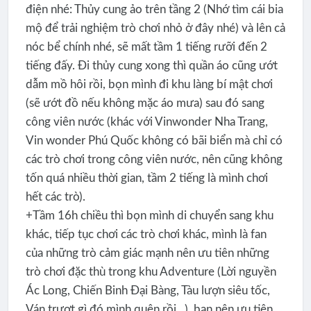
điện nhé: Thủy cung ảo trên tầng 2 (Nhớ tìm cái bia
mộ để trải nghiệm trò chơi nhỏ ở đây nhé) và lên cả
nóc bể chính nhé, sẽ mất tầm 1 tiếng rưỡi đến 2
tiếng đấy. Đi thủy cung xong thì quần áo cũng ướt
dẫm mồ hôi rồi, bọn mình đi khu làng bí mật chơi
(sẽ ướt đồ nếu không mặc áo mưa) sau đó sang
công viên nước (khác với Vinwonder Nha Trang,
Vin wonder Phú Quốc không có bãi biển mà chỉ có
các trò chơi trong công viên nước, nên cũng không
tốn quá nhiều thời gian, tầm 2 tiếng là mình chơi
hết các trò).
+Tầm 16h chiều thì bọn mình di chuyển sang khu
khác, tiếp tục chơi các trò chơi khác, mình là fan
của những trò cảm giác mạnh nên ưu tiên những
trò chơi đặc thù trong khu Adventure (Lời nguyền
Ác Long, Chiến Binh Đại Bàng, Tàu lượn siêu tốc,
Ván trượt gì đó mình quên rồi...), bạn nên ưu tiên