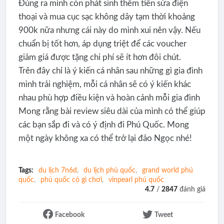
Đúng ra mình còn phát sinh thêm tiền sửa điện
thoại và mua cục sạc không dây tạm thời khoảng
900k nữa nhưng cái này do mình xui nên vậy. Nếu
chuẩn bị tốt hơn, áp dụng triệt để các voucher
giảm giá được tặng chi phí sẽ ít hơn đôi chút.
Trên đây chỉ là ý kiến cá nhân sau những gì gia đình
mình trải nghiệm, mỗi cá nhân sẽ có ý kiến khác
nhau phù hợp điều kiện và hoàn cảnh mỗi gia đình
Mong rằng bài review siêu dài của mình có thể giúp
các bạn sắp đi và có ý định đi Phú Quốc. Mong
một ngày không xa có thể trở lại đảo Ngọc nhé!
Tags:
du lịch 7n6d
du lịch phú quốc
grand world phú
quốc
phú quốc có gì chơi
vinpearl phú quốc
4.7
/
2847
đánh giá
Facebook
Tweet