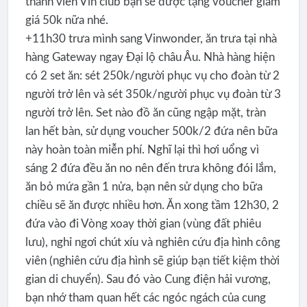
thành viên Vin club bạn sẽ được tặng voucher giảm
giá 50k nữa nhé.
+11h30 trưa mình sang Vinwonder, ăn trưa tại nhà
hàng Gateway ngay Đại lộ châu Âu. Nhà hàng hiện
có 2 set ăn: sét 250k/người phục vụ cho đoàn từ 2
người trở lên và sét 350k/người phục vụ đoàn từ 3
người trở lên. Set nào đồ ăn cũng ngập mặt, tràn
lan hết bàn, sử dụng voucher 500k/2 đứa nên bữa
này hoàn toàn miễn phí. Nghĩ lại thì hơi uổng vì
sáng 2 đứa đều ăn no nên đến trưa không đói lắm,
ăn bỏ mứa gần 1 nửa, bạn nên sử dụng cho bữa
chiều sẽ ăn được nhiều hơn. Ăn xong tầm 12h30, 2
đứa vào đi Vòng xoay thời gian (vùng đất phiêu
lưu), nghỉ ngơi chút xíu và nghiên cứu địa hình công
viên (nghiên cứu địa hình sẽ giúp bạn tiết kiệm thời
gian di chuyển). Sau đó vào Cung điện hải vương,
bạn nhớ tham quan hết các ngóc ngách của cung