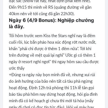
đặc sắc (show rất hay, nhất định phải xem nhé).
Đến 9h15 thì mình về RS (quãng đường về gần
40km nên về tới cũng đã gần 22h30).
Ngày 6 (4/9 Bonus): Nghiệp chướng
là đây.
Tối hôm trước xem Kiss the Stars nghĩ nay là đêm
cuối rồi, lúc bắn pháo hoa xúc động rớt nước mắt,
khấn "phải chi được ở thêm 1 đêm nữa". Tới khi
trên đường về mệt quá lại nghĩ" Ước gì có thêm 1
ngày ở resort nghỉ ngơi" thì ngay hôm sau cầu được
ước thấy
+Đúng ra ngày này bọn mình đã về, nhưng xui rủi
do ảnh hưởng của bão nên tất cả tàu phà ngừng
hoạt động. Định 12h trả phòng thì 11h lễ tân gọi
báo tàu phà hôm nay dừng hoạt động, hỏi gia đình
mình đã có kế hoạch gì chưa thì mới tá hỏa (mấy
ngày đi chơi có đọc tin tức đâu). Hỏi vé máy bay