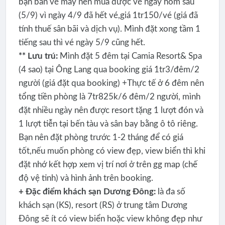
bạn bán vé máy nên mua được vé ngày hôm sau
(5/9) vì ngày 4/9 đã hết vé,giá 1tr150/vé (giá đã
tính thuế sân bãi và dịch vụ). Mình đặt xong tầm 1
tiếng sau thì vé ngày 5/9 cũng hết.
** Lưu trú:
Mình đặt 5 đêm tại Camia Resort& Spa
(4 sao) tại Ông Lang qua booking giá 1tr3/đêm/2
người (giá đặt qua booking) +Thực tế ở 6 đêm nên
tổng tiền phòng là 7tr825k/6 đêm/2 người, mình
đặt nhiều ngày nên được resort tặng 1 lượt đón và
1 lượt tiễn tại bến tàu và sân bay bằng ô tô riêng.
Bạn nên đặt phòng trước 1-2 tháng để có giá
tốt,nếu muốn phòng có view đẹp, view biển thì khi
đặt nhớ kết hợp xem vị trí nơi ở trên gg map (chế
độ vệ tinh) và hình ảnh trên booking.
+ Đặc điểm khách sạn Dương Đông:
là đa số
khách sạn (KS), resort (RS) ở trung tâm Dương
Đông sẽ ít có view biển hoặc view không đẹp như