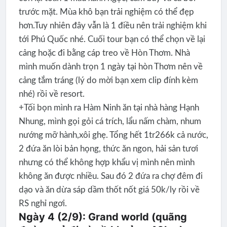
trước mặt. Mùa khô bạn trải nghiệm có thể đẹp
hơn.Tuy nhiên đây vẫn là 1 điều nên trải nghiệm khi
tới Phú Quốc nhé. Cuối tour bạn có thể chọn về lại
cảng hoặc đi bằng cáp treo về Hòn Thơm. Nhà
mình muốn dành trọn 1 ngày tại hòn Thơm nên về
cảng tắm tráng (lý do mời bạn xem clip đính kèm
nhé) rồi về resort.
+Tối bọn mình ra Hàm Ninh ăn tại nhà hàng Hạnh
Nhung, mình gọi gỏi cá trích, lẩu nấm chàm, nhum
nướng mỡ hành,xôi ghẹ. Tổng hết 1tr266k cả nước,
2 đứa ăn lòi bản họng, thức ăn ngon, hải sản tươi
nhưng có thể không hợp khẩu vị mình nên mình
không ăn được nhiều. Sau đó 2 đứa ra chợ đêm đi
dạo và ăn dừa sáp dầm thốt nốt giá 50k/ly rồi về
RS nghỉ ngơi.
Ngày 4 (2/9): Grand world (quãng