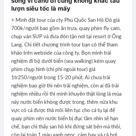
sóng vì cano đi cũng không khác tàu
lượn siêu tốc là mấy
+ Mình đặt tour của cty Phú Quốc San Hô Đỏ giá
700k/người bao gồm ăn trưa, quay phim fly cam,
chụp ván SUP và đưa đón tận nơi tại resort ở Ông
Lang. Chi tiết chương trình tour bạn có thể tham
khảo trên webside của công ty. Bọn mình trải
nghiệm đi bộ dưới biển (sea walking) kèm quay
phim chụp hình (chi phí ngoài tour) giá
1tr250/người trong 15-20 phút. Ai chưa trải
nghiệm bao giờ thì nên trải nghiệm, còn ai đã trải
nghiệm nhiều rồi thì mình khuyên thật lòng là mùa
này nước biển không được trong, thêm nữa khu
vực có cá được thả mồi liên tục cho cá tụ lại để
quay phim nên nước biển bị đục tầm nhìn sẽ hạn
chế, bạn chỉ thấy san hô khi đứng sát bên mà thôi,
còn lại toàn 1 màu xanh ngọc, cám bay và cá bơi