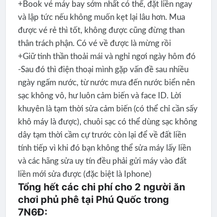
+Book vé máy bay sớm nhất có thể, đặt liền ngay
và lập tức nếu không muốn kẹt lại lâu hơn. Mua
được vé rẻ thì tốt, không được cũng đừng than
thân trách phận. Có vé về được là mừng rồi
+Giữ tinh thần thoải mái và nghỉ ngơi ngày hôm đó
-Sau đó thì điện thoại mình gặp vấn đề sau nhiều
ngày ngấm nước, từ nước mưa đến nước biển nên
sạc không vô, hư luôn cảm biến và face ID. Lời
khuyên là tạm thời sửa cảm biến (có thể chỉ cần sấy
khô máy là được), chuôi sạc có thể dùng sạc không
dây tạm thời cầm cự trước còn lại để về đất liền
tính tiếp vì khi đó bạn không thể sửa máy lấy liền
và các hãng sửa uy tín đều phải gửi máy vào đất
liền mới sửa được (đặc biệt là Iphone)
Tổng hết các chi phí cho 2 người ăn
chơi phủ phê tại Phú Quốc trong
7N6Đ: