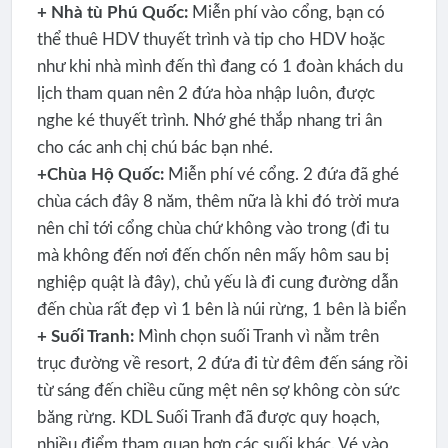
+ Nhà tù Phú Quốc:
Miễn phí vào cổng, bạn có
thể thuê HDV thuyết trình và tip cho HDV hoặc
như khi nhà mình đến thì đang có 1 đoàn khách du
lịch tham quan nên 2 đứa hòa nhập luôn, được
nghe ké thuyết trình. Nhớ ghé thắp nhang tri ân
cho các anh chị chú bác bạn nhé.
+Chùa Hộ Quốc:
Miễn phí vé cổng. 2 đứa đã ghé
chùa cách đây 8 năm, thêm nữa là khi đó trời mưa
nên chỉ tới cổng chùa chứ không vào trong (đi tu
mà không đến nơi đến chốn nên mấy hôm sau bị
nghiệp quật là đây), chủ yếu là đi cung đường dẫn
đến chùa rất đẹp vì 1 bên là núi rừng, 1 bên là biển
+ Suối Tranh:
Mình chọn suối Tranh vì nằm trên
trục đường về resort, 2 đứa đi từ đêm đến sáng rồi
từ sáng đến chiều cũng mệt nên sợ không còn sức
băng rừng. KDL Suối Tranh đã được quy hoạch,
nhiều điểm tham quan hơn các suối khác. Vé vào