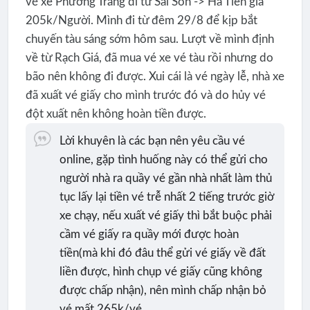
vé xe Phương Trang đi từ Sài Sòn -> Hà Tiên giá
205k/Người. Mình đi từ đêm 29/8 để kịp bắt
chuyến tàu sáng sớm hôm sau. Lượt về mình định
về từ Rạch Giá, đã mua vé xe vé tàu rồi nhưng do
bão nên không đi được. Xui cái là vé ngày lễ, nhà xe
đã xuất vé giấy cho mình trước đó và do hủy vé
đột xuất nên không hoàn tiền được.
Lời khuyên là các bạn nên yêu cầu vé
online, gặp tình huống này có thể gửi cho
người nhà ra quầy vé gần nhà nhất làm thủ
tục lấy lại tiền vé trễ nhất 2 tiếng trước giờ
xe chạy, nếu xuất vé giấy thì bắt buộc phải
cầm vé giấy ra quầy mới được hoàn
tiền(mà khi đó đâu thể gửi vé giấy về đất
liền được, hình chụp vé giấy cũng không
được chấp nhận), nên mình chấp nhận bỏ
vé mất 265k/vé.