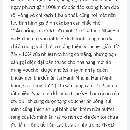
ngày phượt gần 100km từ bắc đảo xuống Nam đảo
rồi vòng về chỉ xách 1 balo thôi, cũng hơi mệt nên
tùy tình hình gia đình các bạn cân nhắc nhé
** Ăn uống:
Trước khi đi mình được admin Nhài Bùi
và Hà Linh tư vấn rất kĩ về lịch trình cũng như địa
chỉ ăn uống vui chơi, có tặng thêm voucher giảm từ
7% - 10% của nhiều nhà hàng có tiếng, nhưng bạn
cần gọi điện đặt bàn trước cho nhà hàng mới áp
dụng voucher được nhé (cái này mình lại quên
khuấy nên khi đến ăn tại Hạnh Nhung Hàm Ninh
không áp dụng được).Dù sao cũng cảm ơn 2 admin
rất nhiều. Nhà mình khi mua tour/vé tham quan của
cty du lịch cũng được tặng voucher ăn uống, tụi
mình cũng thích ăn bụi bình dân. thêm nữa buffet
sáng của RS mình ăn rất no nên có khi đến tối chưa
đói lắm. Tổng tiền ăn (các bữa chính) trong 7N6Đ