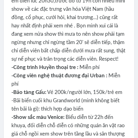
em diễn lúc 20h30,trước đó từ 19h còn nhiều mini
show về các đặc trưng văn hóa Việt Nam (hầu
đồng, cổ phục, cưới hỏi, khai trương...) cũng rất
hay nhất định phải xem nhé . Bọn mình xui cái là
đang xem nửa show thì mưa to nên show phải tạm
ngừng nhưng chỉ ngừng tầm 20' sẽ diễn tiếp, thậm
chí diễn viên bất chấp diễn dưới mưa rất sung, thật
sự nể phục và trân trọng các diễn viên. Respect!
-Công trình Huyền thoại tre :
Miễn phí
-Công viên nghệ thuật đương đại Urban :
Miễn
phí
-Bảo tàng Gấu:
Vé 200k/người lớn, 150k/trẻ em
-Bãi biển cuối khu Grandworld (mình không biết
tên bãi là gì): thích hợp dạo biển
-Show sắc màu Venice:
Biểu diễn từ 22h đến
khuya, đối diễn chỗ diễn có những quán ăn vặt rao
giá chỗ ngồi xem show trên tầng lầu và sân thượng