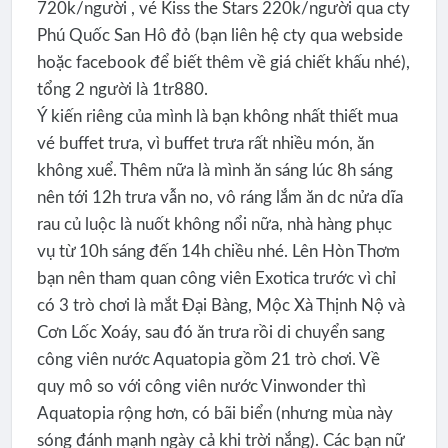
720k/người , vé Kiss the Stars 220k/người qua cty
Phú Quốc San Hô đỏ (bạn liên hệ cty qua webside
hoặc facebook để biết thêm về giá chiết khấu nhé),
tổng 2 người là 1tr880.
Ý kiến riêng của mình là bạn không nhất thiết mua
vé buffet trưa, vì buffet trưa rất nhiều món, ăn
không xuể. Thêm nữa là mình ăn sáng lúc 8h sáng
nên tới 12h trưa vẫn no, vô ráng lắm ăn dc nửa dĩa
rau củ luộc là nuốt không nổi nữa, nhà hàng phục
vụ từ 10h sáng đến 14h chiều nhé. Lên Hòn Thơm
bạn nên tham quan công viên Exotica trước vì chỉ
có 3 trò chơi là mắt Đại Bàng, Mộc Xà Thịnh Nộ và
Cơn Lốc Xoáy, sau đó ăn trưa rồi di chuyển sang
công viên nước Aquatopia gồm 21 trò chơi. Về
quy mô so với công viên nước Vinwonder thì
Aquatopia rộng hơn, có bãi biển (nhưng mùa này
sóng đánh mạnh ngày cả khi trời nắng). Các bạn nữ