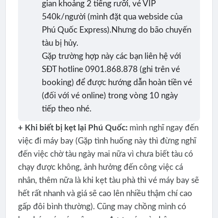
gian khoảng 2 tiếng rưỡi, vé VIP
540k/người (mình đặt qua webside của
Phú Quốc Express).Nhưng do bão chuyến
tàu bị hủy.
Gặp trường hợp này các bạn liên hệ với
SĐT hotline 0901.868.878 (ghi trên vé
booking) để được hướng dẫn hoàn tiền vé
(đối với vé online) trong vòng 10 ngày
tiếp theo nhé.
+ Khi biết bị kẹt lại Phú Quốc:
mình nghĩ ngay đến
việc đi máy bay (Gặp tình huống này thì đừng nghĩ
đến việc chờ tàu ngày mai nữa vì chưa biết tàu có
chạy được không, ảnh hưởng đến công việc cá
nhân, thêm nữa là khi kẹt tàu phà thì vé máy bay sẽ
hết rất nhanh và giá sẽ cao lên nhiều thậm chí cao
gấp đôi bình thường). Cũng may chồng mình có