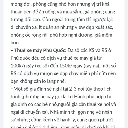
mong đợi, phòng cũng nhỏ hơn nhưng vị trí khá
thuận tiện để ăn uống và mua sắm, giá phòng cũng
tương đối cao. Còn ngoài trung tâm thì ngược lại:
di chuyển xa, ít quán ăn nhưng view đẹp xuất sắc,
phòng ốc rộng rãi, phù hợp nghỉ dưỡng, giá mềm
hơn.
+ Thuê xe máy Phú Quốc:
Đa số các KS và RS ở
Phú quốc đều có dịch vụ thuê xe máy giá từ
100k/ngày (xe số) đến 150k/ngày (tay ga), một số
RS có dịch vụ mượn xe đạp chạy miễn phí nữa nên
bạn không cần lo lắng nhé.
+Một số gia đình sẽ nghỉ tại 2-3 nơi tùy theo lịch
trình (phương án này gọi là Lữ Hành phù hợp cho
gia đình có các bé nhỏ,người già cần thuê xe hơi và
ngại di chuyển xa). Nhà mình thì gọn nhẹ về nhân
sự nhưng cồng kềnh về hành lý, cũng quen phượt
xa nên chỉ ở tại 1 điểm, hàng ngày đi chơi có khi cả