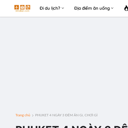
Đi du lịch?
Địa điểm ăn uống
Trang chủ
PHUKET 4 NGÀY 3 ĐÊM ĂN Gì, CHƠI GÌ