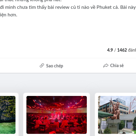
i mình chưa tìm thấy bài review củ tỉ nào về Phuket cả. Bài này
iện hơn.
4.9
/
1462
đánh
Chia sẻ
Sao chép