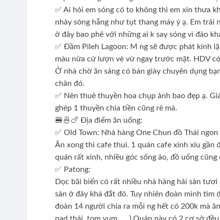
✅ Ai hỏi em sóng có to không thì em xin thưa k
nhảy sóng hẫng như tụt thang máy ý ạ. Em trải ng
ở đây bao phê với những ai k say sóng vì đảo khá
✅ Đầm Pileh Lagoon: M ng sẽ được phát kính lặ
màu nữa cứ lượn vè vừ ngay trước mặt. HDV có 
Ở nhà chờ ăn sáng có bán giày chuyên dụng bạn
chân đó.
✅ Nên thuê thuyền hoa chụp ảnh bao đẹp ạ. Giá 
ghép 1 thuyền chia tiền cũng rẻ mà.
🍔🍜🍗 Địa điểm ăn uống:
✅ Old Town: Nhà hàng One Chun đồ Thái ngon nh
Ăn xong thì cafe thui. 1 quán cafe xinh xỉu gần
quán rất xinh, nhiều góc sống ảo, đồ uống cũng 
✅ Patong:
Dọc bãi biển có rất nhiều nhà hàng hải sản tươ
sản ở đây khá đắt đỏ. Tuy nhiên đoàn mình tìm 
đoàn 14 người chia ra mỗi ng hết có 200k mà ăn
pad thái, tom yum......) Quán này có 2 cơ sở đề