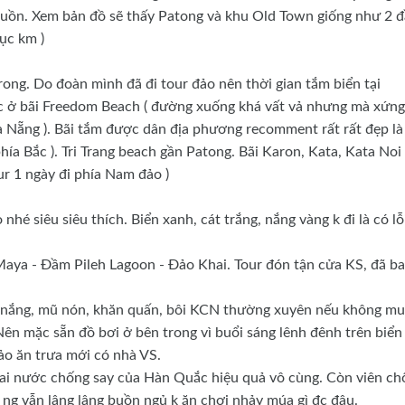
i buồn. Xem bản đồ sẽ thấy Patong và khu Old Town giống như 2 
ục km )
ong. Do đoàn mình đã đi tour đảo nên thời gian tắm biển tại
c ở bãi Freedom Beach ( đường xuống khá vất vả nhưng mà xứng
à Nẵng ). Bãi tắm được dân địa phương recomment rất rất đẹp là
hía Bắc ). Tri Trang beach gần Patong. Bãi Karon, Kata, Kata Noi
r 1 ngày đi phía Nam đảo )
hé siêu siêu thích. Biển xanh, cát trắng, nắng vàng k đi là có lỗ
Maya - Đầm Pileh Lagoon - Đảo Khai. Tour đón tận cửa KS, đã b
g nắng, mũ nón, khăn quấn, bôi KCN thường xuyên nếu không m
Nên mặc sẵn đồ bơi ở bên trong vì buổi sáng lênh đênh trên biển
đảo ăn trưa mới có nhà VS.
hai nước chống say của Hàn Quắc hiệu quả vô cùng. Còn viên ch
 ng vẫn lâng lâng buồn ngủ k ăn chơi nhảy múa gì đc đâu.