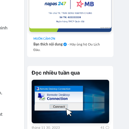
mình
MUỐN CẢM ƠN
Bạn thích nội dung
- Hãy ủng hộ Du Lịch
Đâu.
Đọc nhiều tuần qua
n,
út
tháng 11 30, 2023
41