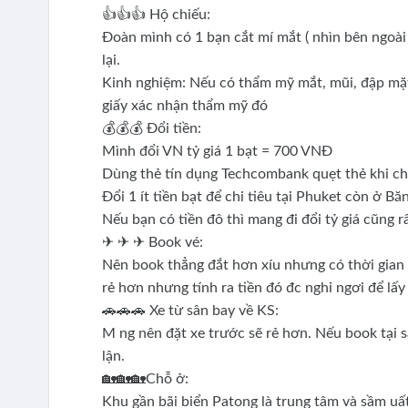
👍👍👍 Hộ chiếu:
Đoàn mình có 1 bạn cắt mí mắt ( nhìn bên ngoài 
lại.
Kinh nghiệm: Nếu có thẩm mỹ mắt, mũi, đập mặt đ
giấy xác nhận thẩm mỹ đó
💰💰💰 Đổi tiền:
Mình đổi VN tỷ giá 1 bạt = 700 VNĐ
Dùng thẻ tín dụng Techcombank quẹt thẻ khi ch
Đổi 1 ít tiền bạt để chi tiêu tại Phuket còn ở B
Nếu bạn có tiền đô thì mang đi đổi tỷ giá cũng r
✈ ✈ ✈ Book vé:
Nên book thẳng đắt hơn xíu nhưng có thời gian 
rẻ hơn nhưng tính ra tiền đó đc nghỉ ngơi để lấ
🚗🚗🚗 Xe từ sân bay về KS:
M ng nên đặt xe trước sẽ rẻ hơn. Nếu book tại 
lận.
🏡🏡🏡Chỗ ở:
Khu gần bãi biển Patong là trung tâm và sầm uấ