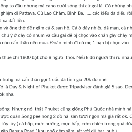
hông to đâu nhưng mà cano cưỡi sóng thì cứ gọi là. Có những ph
hiệm đi Pattaya, Cù Lao Chàm, Bình Ba, ......các kiểu đà điểu rồi
 xa đất liền.
n và ống thở để ngắm cá & san hô. Cá ở đây nhiều dã man, cá nh
chú ý ở đây có nhum và cầu gai dễ bị chọc vào chân gây chảy m
 nào cẩn thận nên mua. Đoàn mình đi có mẹ 1 bạn bị chọc vào
thuê chỉ 1800 bạt cho 8 người thôi. Nếu k đủ người thì rủ nhau
ưng mà cẩn thận gọi 1 cốc đá tính giá 20k đó nhé.
 đó là Day & Night of Phuket được Tripadvisor đánh giá 5 sao. De
ok nha.
i sống. Nhưng nói thật Phuket cũng giống Phú Quốc nhà mình hả
được quán Song pee nong 2 đồ hải sản tươi ngon mà giá rất ok. 
 túy lúy ( cá hấp, mực nướng, mực hấp, cơm chiên trong quả dứ
u gần Bangla Road ( khu phố đêm sầm uất với đủ bar, pub )