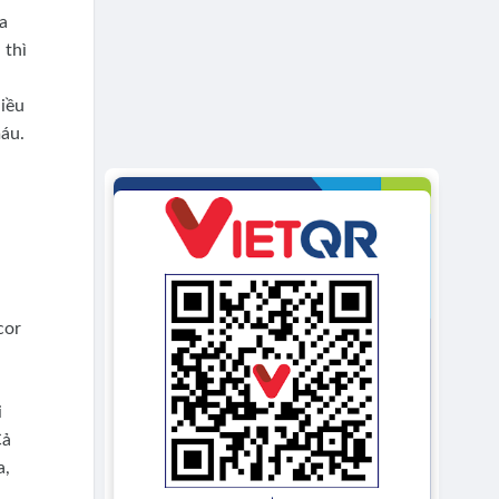
a
 thì
iều
áu.
cor
i
Cả
a,