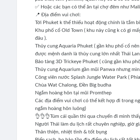
✅ Hoặc các bạn có thể ăn tại chợ đêm như Mali
📍 Địa điểm vui chơi:
Tới Phuket k thể thiếu hoạt động chính là tắm bi
Khu phố cổ Old Town ( khu này cũng k có gì mấy
đâu ).
Thủy cung Aquaria Phuket ( gần khu phố cổ nên 
được mệnh danh là thủy cung lớn nhất Thái Lan
Bảo tàng 3D Trickeye Phuket ( cũng gần khu phố
Thủy cung Aquarium gần mũi Panwa nhưng mình
Công viên nước Splash Jungle Water Park ( Phía
Chùa Wat Chalong, Đền Big budha
Ngắm hoàng hôn tại mũi Promthep
Các địa điểm vui chơi có thể kết hợp đi trong 
ngắm hoàng hôn luông)
👌👌👌Túm cái quần thì qua chuyến đi mình thấy
Người Thái làm du lịch rất chuyên nghiệp, giờ g
Thân thiện, nhiệt tình & tốt bụng
Biển sạch, họ bảo tồn địa điểm du lịch rất tốt k