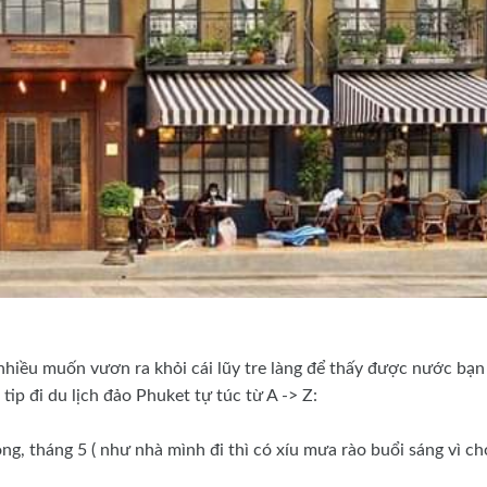
hiều muốn vươn ra khỏi cái lũy tre làng để thấy được nước bạn
 tip đi du lịch đảo Phuket tự túc từ A -> Z:
óng, tháng 5 ( như nhà mình đi thì có xíu mưa rào buổi sáng vì c