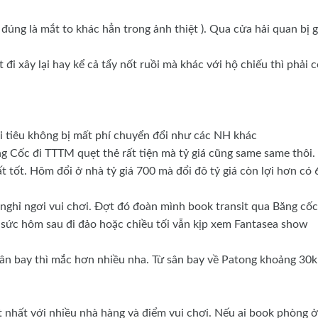
đúng là mắt to khác hẳn trong ảnh thiệt ). Qua cửa hải quan bị g
i xây lại hay kể cả tẩy nốt ruồi mà khác với hộ chiếu thì phải c
i tiêu không bị mất phí chuyển đổi như các NH khác
ăng Cốc đi TTTM quẹt thẻ rất tiện mà tỷ giá cũng same same thôi.
ất tốt. Hôm đổi ở nhà tỷ giá 700 mà đổi đô tỷ giá còn lợi hơn có
nghỉ ngơi vui chơi. Đợt đó đoàn mình book transit qua Băng cố
y sức hôm sau đi đảo hoặc chiều tối vẫn kịp xem Fantasea show
sân bay thì mắc hơn nhiều nha. Từ sân bay về Patong khoảng 30
t nhất với nhiều nhà hàng và điểm vui chơi. Nếu ai book phòng ở