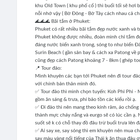
khu Old Town ( khu phố cổ ) thì buổi tối sẽ hơ
nỗi nhớ vậy ( Bờ Đông - Bờ Tây cách nhau cả ch
🌊🌊🌊 Bãi tắm ở Phuket:
Phuket có rất nhiều bãi tắm đẹp nước xanh và tr
Phuket không được nhiều, đoàn mình chỉ tắm đ
đáng nước biển xanh trong, sóng to như biển Đ
Surin Beach ( gần sân bay & cách xa Patong về p
cũng đẹp cách Patong khoảng 7 - 8km ( ghép tou
📍 Tour đảo:
Mình khuyên các bạn tới Phuket nên đi tour đảo n
với chính bản thân mình đó.
✅ Tour đảo thì mình chọn tuyến: Koh Phi Phi - 
gồm ăn sáng & trưa, phí bảo tồn các kiểu rồi ạ.
✅ Đi đảo thì nên mang theo kính râm, áo chốn
thành mực cháy nắng và eurgo sẽ có lúc cần ạ. 
suốt sẽ k có chỗ thay đồ đâu trừ buổi trưa lên 
✅ Ai say xe, say sóng thì em khuyên nên mua c
say màu vàng nổi tiếng của Thái k ăn thua đâu ợ