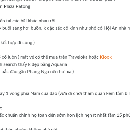
n Plaza Patong
ển tại các bãi khác nhau rồi
 buổi sáng hơi buồn, k đặc sắc cổ kính như phố cổ Hội An nhà 
kết hợp đi cùng )
 cổ luôn ) mất vé có thể mua trên Traveloka hoặc
Klook
 search thấy k đẹp bằng Aquaria
 bắc đảo gần Phang Nga nên hơi xa )
ngày 1 vòng phía Nam của đảo (vừa đi chơi tham quan kèm tắm bỉ
:
iấc chuẩn chỉnh họ toàn đến sớm hơn lịch hẹn ít nhất tầm 15 ph
hai thác nhưng không phá nát.