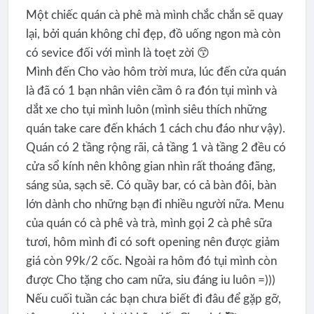
Một chiếc quán cà phê mà mình chắc chắn sẽ quay
lại, bởi quán không chỉ đẹp, đồ uống ngon mà còn
có sevice đối với mình là toẹt zời 😙
Mình đến Cho vào hôm trời mưa, lúc đến cửa quán
là đã có 1 bạn nhân viên cầm ô ra đón tụi mình và
dắt xe cho tụi mình luôn (mình siêu thích những
quán take care đến khách 1 cách chu đáo như vậy).
Quán có 2 tầng rộng rãi, cả tầng 1 và tầng 2 đều có
cửa sổ kính nên không gian nhìn rất thoáng đãng,
sáng sủa, sạch sẽ. Có quầy bar, có cả bàn đôi, bàn
lớn dành cho những bạn đi nhiều người nữa. Menu
của quán có cà phê và trà, mình gọi 2 cà phê sữa
tươi, hôm mình đi có soft opening nên được giảm
giá còn 99k/2 cốc. Ngoài ra hôm đó tụi mình còn
được Cho tặng cho cam nữa, siu đáng iu luôn =)))
Nếu cuối tuần các bạn chưa biết đi đâu để gặp gỡ,