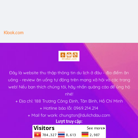
Klook.com
Đây là website thu thập thông tin du lịch ở đâu - địa điểm ăn
uông - review ăn uống tự động trên mạng xã hội và các trang
web! Nếu bạn thích chúng tôi, hãy nhấn quảng cáo để ủng hộ
nhé!
+ Địa chỉ: 188 Trương Công Định, Tân Bình, Hồ Chí Minh
+ Hotline báo lỗi: 0969.214.214
+ Mail for work: chungtsn@dulichdau.com
Lượt truy cập: