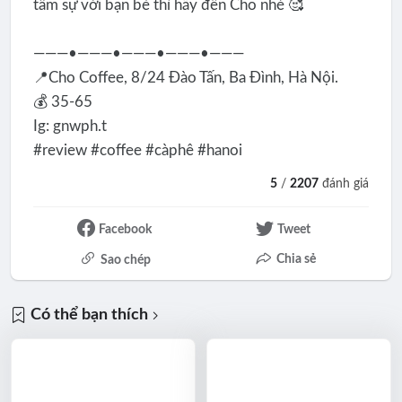
tâm sự với bạn bè thì hãy đến Cho nhé 🥰
———•———•———•———•———
📍Cho Coffee, 8/24 Đào Tấn, Ba Đình, Hà Nội.
💰 35-65
Ig: gnwph.t
#review #coffee #càphê #hanoi
5
/
2207
đánh giá
Facebook
Tweet
Chia sẻ
Sao chép
Có thể bạn thích