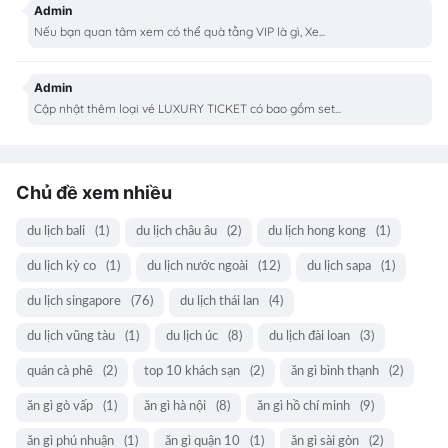
Admin
Nếu bạn quan tâm xem có thể quà tằng VIP là gì, Xe...
Admin
Cập nhật thêm loại vé LUXURY TICKET có bao gồm set...
Chủ đề xem nhiều
du lịch bali
(1)
du lịch châu âu
(2)
du lịch hong kong
(1)
du lịch kỳ co
(1)
du lịch nước ngoài
(12)
du lịch sapa
(1)
du lịch singapore
(76)
du lịch thái lan
(4)
du lịch vũng tàu
(1)
du lịch úc
(8)
du lịch đài loan
(3)
quán cà phê
(2)
top 10 khách sạn
(2)
ăn gì bình thạnh
(2)
ăn gì gò vấp
(1)
ăn gì hà nội
(8)
ăn gì hồ chí minh
(9)
ăn gì phú nhuận
(1)
ăn gì quận 10
(1)
ăn gì sài gòn
(2)