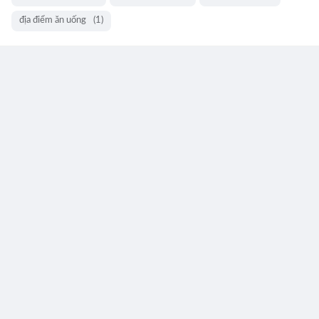
địa điểm ăn uống
(1)