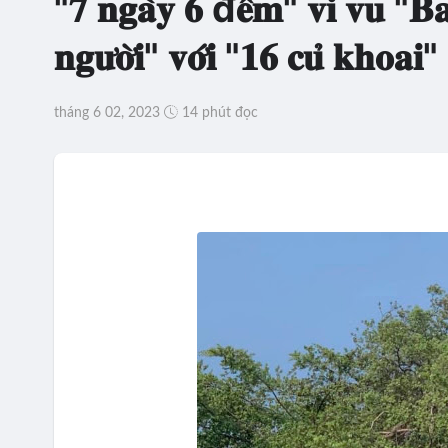
"𝟕 𝐧𝐠𝐚̀𝐲 𝟔 đ𝐞̂𝐦" 𝐯𝐢 𝐯𝐮 "𝐁𝐚
𝐧𝐠𝐮̛𝐨̛̀𝐢" 𝐯𝐨̛́𝐢 "𝟏𝟔 𝐜𝐮̉ 𝐤𝐡𝐨𝐚𝐢"
tháng 6 02, 2023
14 phút đọc