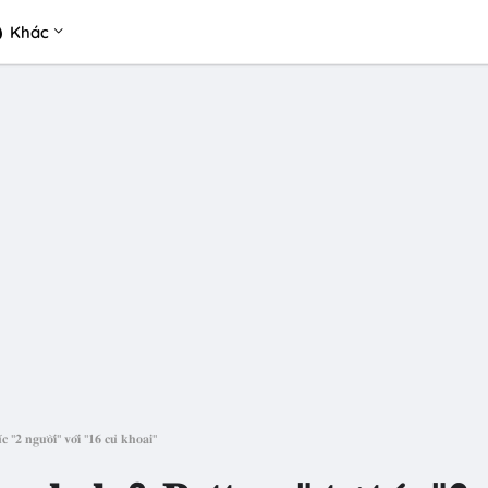
Khác
"𝟐 𝐧𝐠𝐮̛𝐨̛̀𝐢" 𝐯𝐨̛́𝐢 "𝟏𝟔 𝐜𝐮̉ 𝐤𝐡𝐨𝐚𝐢"