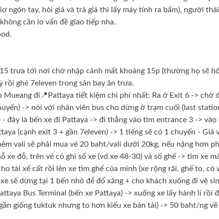
ơ ngón tay, hỏi giá và trả giá thì lấy máy tính ra bấm), người thá
 không cần lo vấn đề giao tiếp nha.
pod.
5 trưa tới nơi chờ nhập cảnh mất khoảng 15p (thường họ sẽ hỏ
ý rồi ghé 7eleven trong sân bay ăn trưa.
 Mueang đi📍Pattaya tiết kiệm chi phí nhất: Ra ở Exit 6 -> chờ 
uyến) -> nói với nhân viên bus cho dừng ở trạm cuối (last statio
 đây là bến xe đi Pattaya -> đi thẳng vào tìm entrance 3 -> vào
aya (cạnh exit 3 + gần 7eleven) -> 1 tiếng sẽ có 1 chuyến - Giá 
êm vali sẽ phải mua vé 20 baht/vali dưới 20kg, nếu nặng hơn ph
ỗ xe đỗ, trên vé có ghi số xe (vd xe 48-30) và số ghế -> tìm xe m
ho tài xế cất rồi lên xe tìm ghế của mình (xe rộng rãi, ghế to, có
, xe sẽ dừng tại 1 bến nhỏ để đổ xăng + cho khách xuống đi vệ si
taya Bus Terminal (bến xe Pattaya) -> xuống xe lấy hành lí rồi đ
gần giống tuktuk nhưng to hơn kiểu xe bán tải) -> 50 baht/ng về 