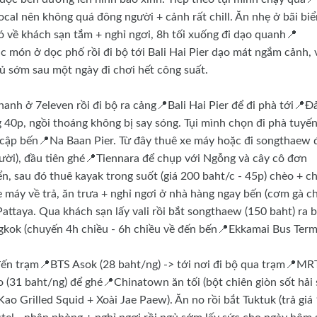
cal nên không quá đông người + cảnh rất chill. Ăn nhẹ ở bãi biể
đó về khách sạn tắm + nghỉ ngơi, 8h tối xuống đi dạo quanh📍
ác món ở dọc phố rồi đi bộ tới Bali Hai Pier dạo mát ngắm cảnh, 
gủ sớm sau một ngày đi chơi hết công suất.
nhanh ở 7eleven rồi đi bộ ra cảng📍Bali Hai Pier để đi phà tới📍Đ
 40p, ngồi thoáng không bị say sóng. Tụi mình chọn đi phà tuyế
, cập bến📍Na Baan Pier. Từ đây thuê xe máy hoặc đi songthaew 
người), đầu tiên ghé📍Tiennara để chụp với Ngỗng và cây cô đơn
iển, sau đó thuê kayak trong suốt (giá 200 baht/c - 45p) chèo + c
xe máy về trả, ăn trưa + nghỉ ngơi ở nhà hàng ngay bến (cơm gà c
Pattaya. Qua khách sạn lấy vali rồi bắt songthaew (150 baht) ra 
gkok (chuyến 4h chiều - 6h chiều về đến bến📍Ekkamai Bus Term
ến trạm📍BTS Asok (28 baht/ng) -> tới nơi đi bộ qua trạm📍MR
1 baht/ng) để ghé📍Chinatown ăn tối (bột chiên giòn sốt hải 
Grilled Squid + Xoài Jae Paew). Ăn no rồi bắt Tuktuk (trả giá