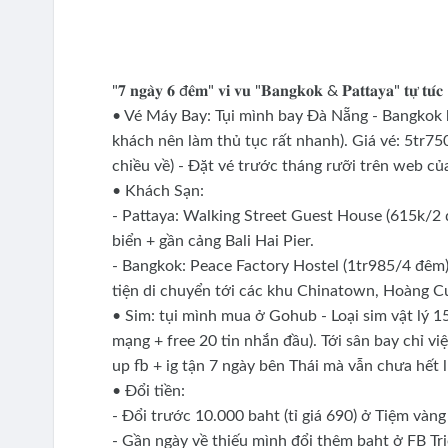
"𝟕 𝐧𝐠𝐚̀𝐲 𝟔 đ𝐞̂𝐦" 𝐯𝐢 𝐯𝐮 "𝐁𝐚𝐧𝐠𝐤𝐨𝐤 & 𝐏𝐚𝐭𝐭𝐚𝐲𝐚" 𝐭𝐮̛̣ 𝐭𝐮́
• Vé Máy Bay: Tụi mình bay Đà Nẵng - Bangkok 
khách nên làm thủ tục rất nhanh). Giá vé: 5tr75
chiều về) - Đặt vé trước tháng rưỡi trên web củ
• Khách Sạn:
- Pattaya: Walking Street Guest House (615k/2 
biển + gần cảng Bali Hai Pier.
- Bangkok: Peace Factory Hostel (1tr985/4 đê
tiện di chuyển tới các khu Chinatown, Hoàng Cu
• Sim: tụi mình mua ở Gohub - Loại sim vật lý 1
mạng + free 20 tin nhắn đầu). Tới sân bay chỉ v
up fb + ig tận 7 ngày bên Thái mà vẫn chưa hết 
• Đổi tiền:
- Đổi trước 10.000 baht (tỉ giá 690) ở Tiệm và
- Gần ngày về thiếu mình đổi thêm baht ở FB Tr