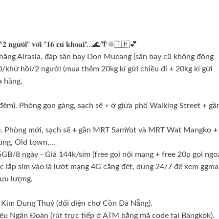
𝐜 "𝟐 𝐧𝐠𝐮̛𝐨̛̀𝐢" 𝐯𝐨̛́𝐢 "𝟏𝟔 𝐜𝐮̉ 𝐤𝐡𝐨𝐚𝐢"...🌊🌴☀️🇹🇭💕
hãng Airasia, đáp sân bay Don Mueang (sân bay cũ không đông
0/khứ hồi/2 người (mua thêm 20kg kí gửi chiều đi + 20kg kí gửi
a hãng.
đêm). Phòng gọn gàng, sạch sẽ + ở giữa phố Walking Street + gầ
m). Phòng mới, sạch sẽ + gần MRT SamYot và MRT Wat Mangko +
ng, Old town,...
5GB/8 ngày - Giá 144k/sim (free gọi nội mạng + free 20p gọi ngo
iệc lắp sim vào là lướt mạng 4G căng đét, dùng 24/7 để xem ggma
lưu lượng.
ng Kim Dung Thuỷ (đối diện chợ Cồn Đà Nẵng).
iệu Ngân Đoàn (rút trực tiếp ở ATM bằng mã code tại Bangkok).