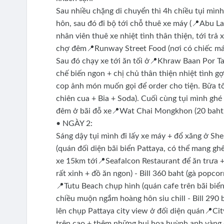
Sau nhiều chặng di chuyển thì 4h chiều tụi mìn
hôn, sau đó đi bộ tới chỗ thuê xe máy (📍Abu La
nhân viên thuê xe nhiệt tình thân thiện, tới trả
chợ đêm📍Runway Street Food (nơi có chiếc máy 
Sau đó chạy xe tới ăn tối ở📍Khraw Baan Por Ta (
chế biến ngon + chị chủ thân thiện nhiệt tình g
cop ảnh món muốn gọi để order cho tiện. Bữa t
chiên cua + Bia + Soda). Cuối cùng tụi mình gh
đêm ở bãi đỗ xe📍Wat Chai Mongkhon (20 baht/x
• NGÀY 2:
Sáng dậy tụi mình đi lấy xe máy + đổ xăng ở Sh
(quán đối diện bãi biển Pattaya, có thể mang ghế
xe 15km tới📍Seafalcon Restaurant để ăn trưa + 
rất xinh + đồ ăn ngon) - Bill 360 baht (gà popco
📍Tutu Beach chụp hình (quán cafe trên bãi biển
chiều muộn ngắm hoàng hôn siu chill - Bill 290 b
lên chụp Pattaya city view ở đối diện quán📍Ci
trên cao + thêm những bụi hoa huỳnh anh vàng 