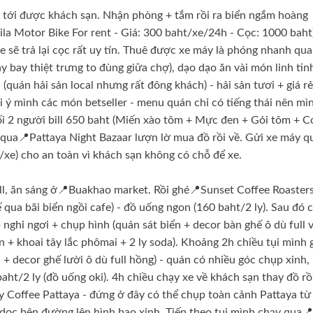
h tới được khách sạn. Nhận phòng + tắm rồi ra biển ngắm hoàng
ila Motor Bike For rent - Giá: 300 baht/xe/24h - Cọc: 1000 baht)
 xe sẽ trả lại cọc rất uy tín. Thuê được xe máy là phóng nhanh qua
bay thiệt trưng to đùng giữa chợ), dạo dạo ăn vài món linh tin
quán hải sản local nhưng rất đông khách) - hải sản tươi + giá rẻ
ợi ý mình các món betseller - menu quán chỉ có tiếng thái nên mì
ối 2 người bill 650 baht (Miến xào tôm + Mực đen + Gỏi tôm + 
é qua📍Pattaya Night Bazaar lượn lờ mua đồ rồi về. Gửi xe máy q
e) cho an toàn vì khách sạn không có chỗ để xe.
ell, ăn sáng ở📍Buakhao market. Rồi ghé📍Sunset Coffee Roaster
 qua bãi biển ngồi cafe) - đồ uống ngon (160 baht/2 ly). Sau đó 
nghỉ ngơi + chụp hình (quán sát biển + decor bàn ghế ô dù full 
rn + khoai tây lắc phômai + 2 ly soda). Khoảng 2h chiều tụi mình 
 + decor ghế lười ô dù full hồng) - quán có nhiều góc chụp xinh,
aht/2 ly (đồ uống oki). 4h chiều chạy xe về khách sạn thay đồ rồ
ty Coffee Pattaya - đứng ở đây có thể chụp toàn cảnh Pattaya từ
dọc bên đường lên hình bao xinh. Tiếp theo tụi mình chạy qua📍