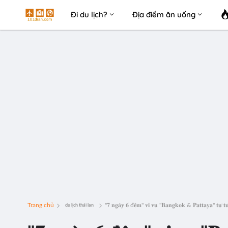
Đi du lịch?
Địa điểm ăn uống
Trang chủ
"𝟕 𝐧𝐠𝐚̀𝐲 𝟔 đ𝐞̂𝐦" 𝐯𝐢 𝐯𝐮 "𝐁𝐚𝐧𝐠𝐤𝐨𝐤 & 𝐏𝐚𝐭𝐭𝐚𝐲𝐚" 𝐭𝐮̛̣ 𝐭𝐮́𝐜 
du lịch thái lan