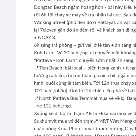
Dongtan Beach ngắm hoàng hôn - bãi này kiểu lo
rồi 6h tối chạy xe máy về trả nhận lại cọc. Sau 
Walking Street (phố đèn đỏ ở Pattaya), ăn vặt c
lại 7eleven gần đó ăn đêm rồi về khách sạn đi n
• NGÀY 3:
6h sáng trả phòng + gửi vali ở lễ tân + ăn sáng 
Koh Larn - Vé 30 baht/ng, di chuyển mất khoảng
"Pattaya - Koh Larn", chuyến sớm nhất 7h sáng
📍Tien Beach (bãi local + biển trong xanh + ít 
hướng ra biển, rồi trải thảm picnic chill ngắm b
hình, cuối cùng là tắm biển. Tới 12h trưa chạy 
100 baht/phần). Đợi tới 2h chiều lên phà về lại 
📍North Pattaya Bus Terminal mua vé về lại Ban
- vé 131 baht/ng).
Xuống xe đi bộ tới trạm📍BTS Ekkamai mua vé đ
Sukhumvit mua vé đến trạm📍MRT Wat Mangko (3
chảo nóng Krua Phon Lamai + mực nướng Guy Kao 