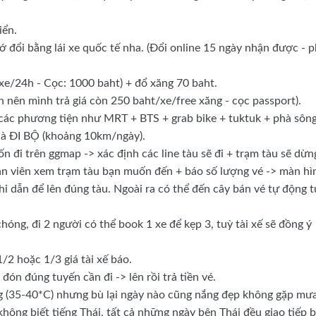
iển.
hớ đổi bằng lái xe quốc tế nha. (Đổi online 15 ngày nhận được - p
/xe/24h - Cọc: 1000 baht) + đổ xăng 70 baht.
h nên mình trả giá còn 250 baht/xe/free xăng - cọc passport).
ác phương tiện như MRT + BTS + grab bike + tuktuk + phà sông
là ĐI BỘ (khoảng 10km/ngày).
 đi trên ggmap -> xác định các line tàu sẽ đi + trạm tàu sẽ dừn
ân viên xem trạm tàu bạn muốn đến + báo số lượng vé -> màn hì
 chỉ dẫn để lên đúng tàu. Ngoài ra có thể đến cây bán vé tự động 
hóng, đi 2 người có thể book 1 xe để kẹp 3, tuỳ tài xế sẽ đồng ý
1/2 hoặc 1/3 giá tài xế báo.
đón đúng tuyến cần đi -> lên rồi trả tiền vé.
nóng (35-40*C) nhưng bù lại ngày nào cũng nắng đẹp không gặp mư
 không biết tiếng Thái, tất cả những ngày bên Thái đều giao tiếp 