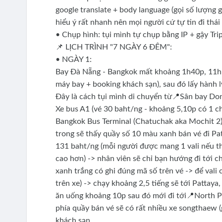
google translate + body language (gọi số lượng gi
hiểu ý rất nhanh nên mọi người cứ tự tin đi thái
• Chụp hình: tụi mình tự chụp bằng IP + gậy Tri
📌 LỊCH TRÌNH "7 NGÀY 6 ĐÊM":
• NGÀY 1:
Bay Đà Nẵng - Bangkok mất khoảng 1h40p, 11h1
máy bay + booking khách sạn), sau đó lấy hành l
Đây là cách tụi mình di chuyển từ📍Sân bay Don
Xe bus A1 (vé 30 baht/ng - khoảng 5,10p có 1 ch
Bangkok Bus Terminal (Chatuchak aka Mochit 2) -
trong sẽ thấy quầy số 10 màu xanh bán vé đi Patt
131 baht/ng (mỗi người được mang 1 vali nếu th
cao hơn) -> nhân viên sẽ chỉ bạn hướng đi tới ch
xanh trắng có ghi đúng mã số trên vé -> để vali c
trên xe) -> chạy khoảng 2,5 tiếng sẽ tới Pattaya
ăn uống khoảng 10p sau đó mới đi tới📍North Pat
phía quầy bán vé sẽ có rất nhiều xe songthaew (
khách sạn.