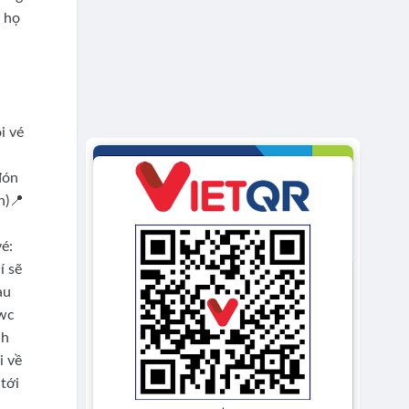
i họ
i vé
đón
n)📍
vé:
í sẽ
àu
 wc
nh
i về
tới