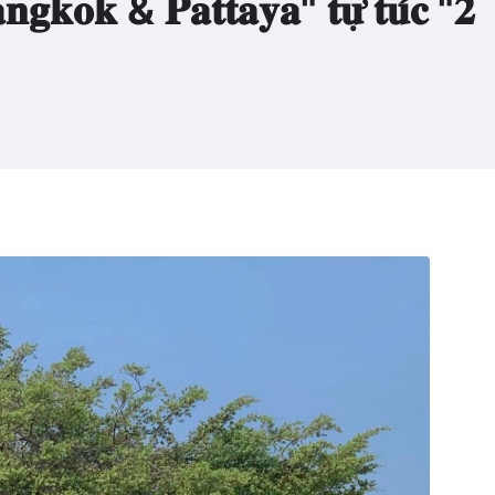
𝐠𝐤𝐨𝐤 & 𝐏𝐚𝐭𝐭𝐚𝐲𝐚" 𝐭𝐮̛̣ 𝐭𝐮́𝐜 "𝟐