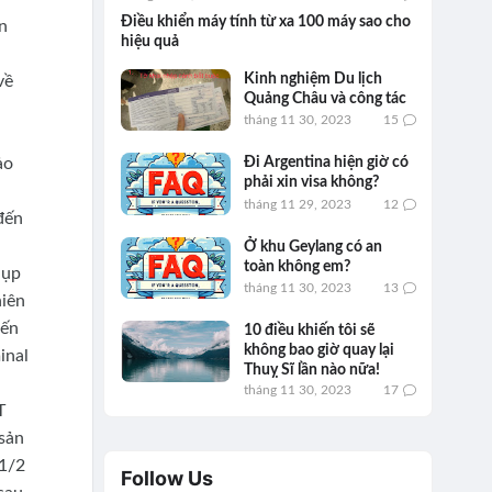
Điều khiển máy tính từ xa 100 máy sao cho
n
hiệu quả
Kinh nghiệm Du lịch
về
Quảng Châu và công tác
tháng 11 30, 2023
15
ảo
Đi Argentina hiện giờ có
phải xin visa không?
n
tháng 11 29, 2023
12
đến
Ở khu Geylang có an
toàn không em?
hụp
tháng 11 30, 2023
13
hiên
bến
10 điều khiến tôi sẽ
không bao giờ quay lại
inal
Thuỵ Sĩ lần nào nữa!
tháng 11 30, 2023
17
T
sản
 1/2
Follow Us