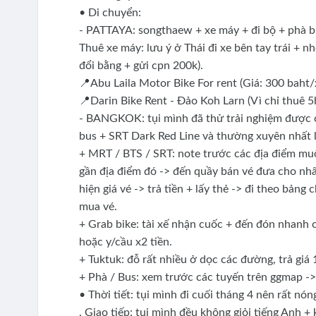
• Di chuyển:
- PATTAYA: songthaew + xe máy + đi bộ + phà b
Thuê xe máy: lưu ý ở Thái đi xe bên tay trái + n
đổi bằng + gửi cpn 200k).
📍Abu Laila Motor Bike For rent (Giá: 300 baht
📍Darin Bike Rent - Đảo Koh Larn (Vì chỉ thuê 5
- BANGKOK: tụi mình đã thử trải nghiệm được c
bus + SRT Dark Red Line và thường xuyên nhất 
+ MRT / BTS / SRT: note trước các địa điểm muốn
gần địa điểm đó -> đến quầy bán vé đưa cho nh
hiện giá vé -> trả tiền + lấy thẻ -> đi theo bảng
mua vé.
+ Grab bike: tài xế nhận cuốc + đến đón nhanh c
hoặc y/cầu x2 tiền.
+ Tuktuk: đỗ rất nhiều ở dọc các đường, trả giá 
+ Phà / Bus: xem trước các tuyến trên ggmap -> 
• Thời tiết: tụi mình đi cuối tháng 4 nên rất 
. Giao tiếp: tụi mình đều không giỏi tiếng Anh +