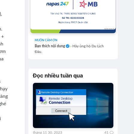
,
h.
 +
MUỐN CẢM ƠN
nh
Bạn thích nội dung
- Hãy ủng hộ Du Lịch
Cơm
Đâu.
ua
Đọc nhiều tuần qua
s
chạy
vàng
ghé
i
tháng 11 30, 2023
41