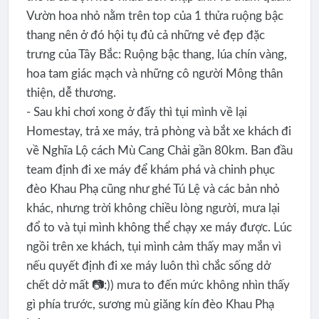
Vườn hoa nhỏ nằm trên top của 1 thửa ruộng bậc
thang nên ở đó hội tụ đủ cả những vẻ đẹp đặc
trưng của Tây Bắc: Ruộng bậc thang, lúa chín vàng,
hoa tam giác mạch và những cô người Mông thân
thiện, dễ thương.
- Sau khi chơi xong ở đấy thì tụi mình về lại
Homestay, trả xe máy, trả phòng và bắt xe khách đi
về Nghĩa Lộ cách Mù Cang Chải gần 80km. Ban đầu
team định đi xe máy để khám phá và chinh phục
đèo Khau Phạ cũng như ghé Tú Lệ và các bản nhỏ
khác, nhưng trời không chiều lòng người, mưa lại
đổ to và tụi mình không thể chạy xe máy được. Lúc
ngồi trên xe khách, tụi mình cảm thấy may mắn vì
nếu quyết định đi xe máy luôn thì chắc sống dở
chết dở mất 📷:)) mưa to đến mức không nhìn thấy
gì phía trước, sương mù giăng kín đèo Khau Phạ