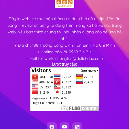
Đây là website thu thập thông tin du lịch ở đâu - địa điểm ăn
uông - review ăn uống tự động trên mạng xã hội và các trang
web! Nếu bạn thích chúng tôi, hãy nhấn quảng cáo để ủng hộ
nhé!
+ Địa chỉ: 188 Trương Công Định, Tân Bình, Hồ Chí Minh
+ Hotline báo lỗi: 0969.214.214
+ Mail for work: chungtsn@dulichdau.com
Lượt truy cập: