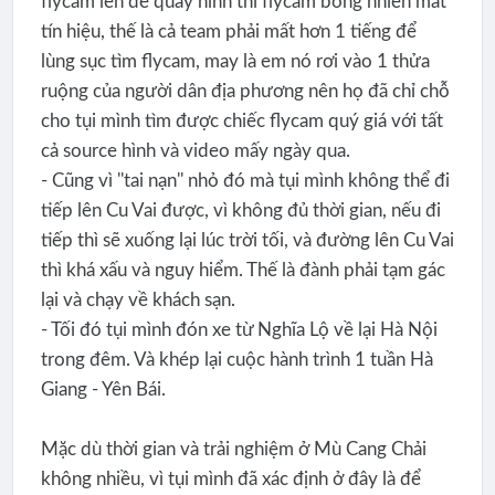
flycam lên để quay hình thì flycam bỗng nhiên mất
tín hiệu, thế là cả team phải mất hơn 1 tiếng để
lùng sục tìm flycam, may là em nó rơi vào 1 thửa
ruộng của người dân địa phương nên họ đã chỉ chỗ
cho tụi mình tìm được chiếc flycam quý giá với tất
cả source hình và video mấy ngày qua.
- Cũng vì ''tai nạn'' nhỏ đó mà tụi mình không thể đi
tiếp lên Cu Vai được, vì không đủ thời gian, nếu đi
tiếp thì sẽ xuống lại lúc trời tối, và đường lên Cu Vai
thì khá xấu và nguy hiểm. Thế là đành phải tạm gác
lại và chạy về khách sạn.
- Tối đó tụi mình đón xe từ Nghĩa Lộ về lại Hà Nội
trong đêm. Và khép lại cuộc hành trình 1 tuần Hà
Giang - Yên Bái.
Mặc dù thời gian và trải nghiệm ở Mù Cang Chải
không nhiều, vì tụi mình đã xác định ở đây là để