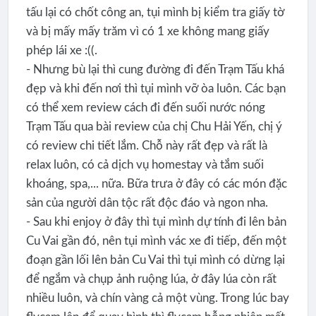
tấu lại có chốt công an, tụi mình bị kiểm tra giấy tờ
và bị mấy mấy trăm vì có 1 xe không mang giấy
phép lái xe :((.
- Nhưng bù lại thì cung đường đi đến Trạm Tấu khá
đẹp và khi đến nơi thì tụi mình vỡ òa luôn. Các bạn
có thể xem review cách đi đến suối nước nóng
Trạm Tấu qua bài review của chị Chu Hải Yến, chị ý
có review chi tiết lắm. Chỗ này rất đẹp và rất là
relax luôn, có cả dịch vụ homestay và tắm suối
khoáng, spa,... nữa. Bữa trưa ở đây có các món đặc
sản của người dân tộc rất độc đáo và ngon nha.
- Sau khi enjoy ở đây thì tụi mình dự tính đi lên bản
Cu Vai gần đó, nên tụi mình vác xe đi tiếp, đến một
đoạn gần lối lên bản Cu Vai thì tụi mình có dừng lại
để ngắm và chụp ảnh ruộng lúa, ở đây lúa còn rất
nhiều luôn, và chín vàng cả một vùng. Trong lúc bay