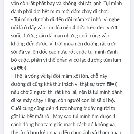
vẫn còn lất phất bay và không khí rất lạnh. Tụi mình
đành phải đợi hết mưa mới dám chạy đi chơi.
- Tụi mình dự tính đi đến đồi mâm xôi nhỏ, vì nghe
nói là ở đấy vẫn còn lúa nên 4 đứa trèo đèo vượt
suối, đường xấu dã man nhưng cuối cùng vẫn
không đến được, vì trời mưa nên đường rất trơn,
sỏi đá và lên dốc cao nữa, rốt cuộc tụi mình đành
bỏ cuộc, phần vì thế phần vì cứ lạc đường tùm lum
cả 📷:)).
- Thế là vòng về lại đồi mâm xôi lớn, chỗ này
đường đi cũng khá thử thách vì thật sự trơn 📷=))
nếu chở 2 người thì rất khó lái, nên là tụi mình đành
đi xe máy chạy riêng, còn người còn lại sẽ đi bộ.
Cuối cùng cũng đến được nhưng ở đây người ta
gặt lúa hết mất rồi. May sao tụi mình tìm được 1
cánh đồng hoa tam giác mạch cách đó không xa,
thế là cả bọn kéo nhau đến chụp ảnh và tham quan.