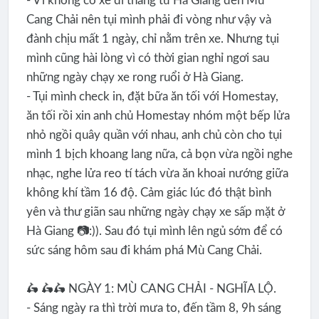
- Vì không có xe đi thẳng từ Hà Giang đến Mù
Cang Chải nên tụi mình phải đi vòng như vậy và
đành chịu mất 1 ngày, chỉ nằm trên xe. Nhưng tụi
mình cũng hài lòng vì có thời gian nghỉ ngơi sau
những ngày chạy xe rong ruổi ở Hà Giang.
- Tụi mình check in, đặt bữa ăn tối với Homestay,
ăn tối rồi xin anh chủ Homestay nhóm một bếp lửa
nhỏ ngồi quây quần với nhau, anh chủ còn cho tụi
mình 1 bịch khoang lang nữa, cả bọn vừa ngồi nghe
nhạc, nghe lửa reo tí tách vừa ăn khoai nướng giữa
không khí tầm 16 độ. Cảm giác lúc đó thật bình
yên và thư giãn sau những ngày chạy xe sấp mặt ở
Hà Giang 📷:)). Sau đó tụi mình lên ngủ sớm để có
sức sáng hôm sau đi khám phá Mù Cang Chải.
🛵 🛵🛵 NGÀY 1: MÙ CANG CHẢI - NGHĨA LỘ.
- Sáng ngày ra thì trời mưa to, đến tầm 8, 9h sáng