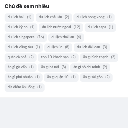
Chủ đề xem nhiều
du lịch bali
(1)
du lịch châu âu
(2)
du lịch hong kong
(1)
du lịch kỳ co
(1)
du lịch nước ngoài
(12)
du lịch sapa
(1)
du lịch singapore
(76)
du lịch thái lan
(4)
du lịch vũng tàu
(1)
du lịch úc
(8)
du lịch đài loan
(3)
quán cà phê
(2)
top 10 khách sạn
(2)
ăn gì bình thạnh
(2)
ăn gì gò vấp
(1)
ăn gì hà nội
(8)
ăn gì hồ chí minh
(9)
ăn gì phú nhuận
(1)
ăn gì quận 10
(1)
ăn gì sài gòn
(2)
địa điểm ăn uống
(1)