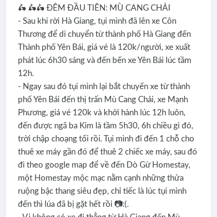
🛵 🛵🛵 ĐÊM ĐẦU TIÊN: MÙ CANG CHẢI
- Sau khi rời Hà Giang, tụi mình đã lên xe Côn
Thương để di chuyển từ thành phố Hà Giang đến
Thành phố Yên Bái, giá vé là 120k/người, xe xuất
phát lúc 6h30 sáng và đến bến xe Yên Bái lúc tầm
12h.
- Ngay sau đó tụi mình lại bắt chuyến xe từ thành
phố Yên Bái đến thị trấn Mù Cang Chải, xe Mạnh
Phương, giá vé 120k và khởi hành lúc 12h luôn,
đến được ngã ba Kim là tầm 5h30, 6h chiều gì đó,
trời chập choạng tối rồi. Tụi mình đi đến 1 chỗ cho
thuê xe máy gần đó để thuê 2 chiếc xe máy, sau đó
đi theo google map để về đến Dò Gừ Homestay,
một Homestay mộc mạc nằm cạnh những thửa
ruộng bậc thang siêu đẹp, chỉ tiếc là lúc tụi mình
đến thì lúa đã bị gặt hết rồi 📷:(.