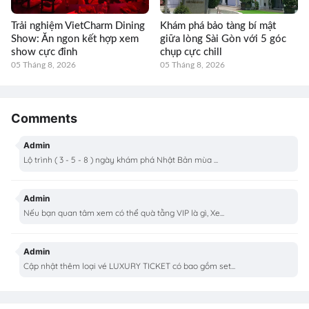
Trải nghiệm VietCharm Dining
Khám phá bảo tàng bí mật
Show: Ăn ngon kết hợp xem
giữa lòng Sài Gòn với 5 góc
show cực đỉnh
chụp cực chill
05 Tháng 8, 2026
05 Tháng 8, 2026
Comments
Admin
Lộ trình ( 3 - 5 - 8 ) ngày khám phá Nhật Bản mùa ...
Admin
Nếu bạn quan tâm xem có thể quà tằng VIP là gì, Xe...
Admin
Cập nhật thêm loại vé LUXURY TICKET có bao gồm set...