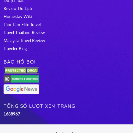
Du lịch đâu
Review Du Lịch
Homestay Wiki
Tâm Tâm Elite Travel
Travel Thailand Review
Malaysia Travel Review
Traveler Blog
BẢO HỘ BỞI
TỔNG SỐ LƯỢT XEM TRANG
1
6
8
8
9
6
7