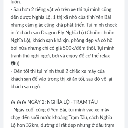
luôn.
- Sau hơn 2 tiếng vật vờ trên xe thì tụi mình cũng
đến được Nghĩa Lộ, 1 thị xã nhỏ của tỉnh Yên Bái
nhưng cảm giác cũng khá phát triển. Tụi mình check
in ở khách sạn Dragon Fly Nghĩa Lộ (Chuồn chuồn
Nghĩa Lộ), khách sạn khá xịn, phòng đẹp và có hồ
bơi nữa nhưng chỉ có giá 500k/đêm thôi. Tụi mình
tranh thủ nghỉ ngơi, bơi và enjoy để cơ thể relax
📷:)).
- Đến tối thì tụi mình thuê 2 chiếc xe máy của
khách sạn để vào trong thị xã ăn tối, sau đó về lại
khách sạn ngủ.
🛵 🛵🛵 NGÀY 2: NGHĨA LỘ - TRẠM TẤU
- Ngày cuối cùng ở Yên Bái, tụi mình vác xe máy
chạy đến suối nước khoáng Trạm Tấu, cách Nghĩa
Lộ hơn 32km, đường đi rất đẹp nhưng ở đầu trạm