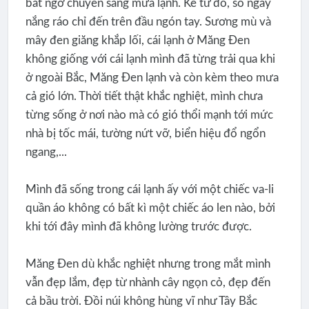
bất ngờ chuyển sang mưa lạnh. Kể từ đó, số ngày
nắng ráo chỉ đến trên đầu ngón tay. Sương mù và
mây đen giăng khắp lối, cái lạnh ở Măng Đen
không giống với cái lạnh mình đã từng trải qua khi
ở ngoài Bắc, Măng Đen lạnh và còn kèm theo mưa
cả gió lớn. Thời tiết thật khắc nghiệt, mình chưa
từng sống ở nơi nào mà có gió thổi mạnh tới mức
nhà bị tốc mái, tường nứt vỡ, biển hiệu đổ ngổn
ngang,...
Mình đã sống trong cái lạnh ấy với một chiếc va-li
quần áo không có bất kì một chiếc áo len nào, bởi
khi tới đây mình đã không lường trước được.
Măng Đen dù khắc nghiệt nhưng trong mắt mình
vẫn đẹp lắm, đẹp từ nhành cây ngọn cỏ, đẹp đến
cả bầu trời. Đồi núi không hùng vĩ như Tây Bắc