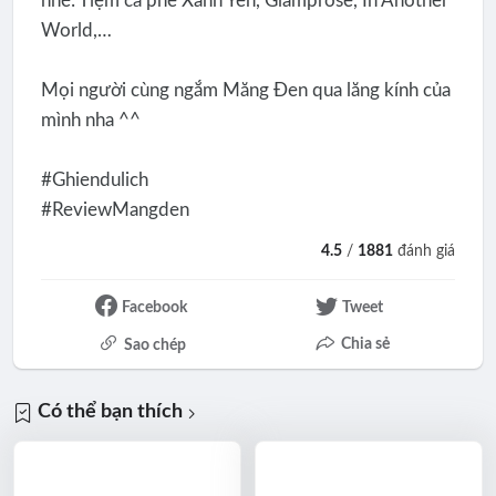
nhé: Tiệm cà phê Xanh Yên, Glamprose, In Another
World,…
Mọi người cùng ngắm Măng Đen qua lăng kính của
mình nha ^^
#Ghiendulich
#ReviewMangden
4.5
/
1881
đánh giá
Facebook
Tweet
Chia sẻ
Sao chép
Có thể bạn thích