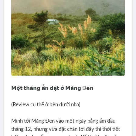
𝗠𝗼̣̂𝘁 𝘁𝗵𝗮́𝗻𝗴 𝗮̂̉𝗻 𝗱𝗮̣̂𝘁 𝗼̛̉ 𝗠𝗮̆𝗻𝗴 Đ𝗲𝗻
(Review cụ thể ở bên dưới nha)
Mình tới Măng Đen vào một ngày nắng ấm đầu
tháng 12, nhưng vừa đặt chân tới đây thì thời tiết