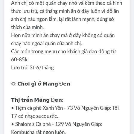
Anh chị có một quán chay nhỏ và kèm theo cả hình
thức lưu trú, cả tháng mình ăn ở đây luôn vì đồ ăn
anh chị nấu ngon lắm, lại rất lành mạnh, đúng sở
thích của mình.
Hơn nữa mình ăn chay mà ở đây không có quán
chay nào ngoài quán của anh chị.
Các món trong menu cho khách giá dao động từ
60-85k.
Lưu trú: 3tr6/tháng
🌻 𝗖𝗵𝗼̛𝗶 𝗴𝗶̀ 𝗼̛̉ 𝗠𝗮̆𝗻𝗴 Đ𝗲𝗻
𝗧𝗵𝗶̣ 𝘁𝗿𝗮̂́𝗻 𝗠𝗮̆𝗻𝗴 Đ𝗲𝗻:
• Tiệm cà phê Xanh Yên - 73 Võ Nguyên Giáp: Tối
T7 có nhạc aucoustic.
• Shalom's Cà phê - 129 Võ Nguyên Giáp:
Kombucha rất ngon luôn.