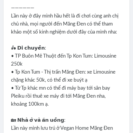
——————
Lần này ở đây mình hầu hết là đi chơi cùng anh chị
chủ nhà, mọi người đến Măng Đen có thể tham
khảo một số kinh nghiệm dưới đây của mình nha:
🛵 𝗗𝗶 𝗰𝗵𝘂𝘆𝗲̂̉𝗻:
• TP Buôn Mê Thuột đến Tp Kon Tum: Limousine
250k
• Tp Kon Tum - Thị trấn Măng Đen: xe Limousine
chặng khác 50k, có thể đi xe buýt ạ
• Từ Tp khác mn có thể đi máy bay tới sân bay
Pleiku rồi thuê xe máy đi tới Măng Đen nha,
khoảng 100km ạ.
🏡 𝗡𝗵𝗮̀ 𝗼̛̉ 𝘃𝗮̀ 𝗮̆𝗻 𝘂𝗼̂́𝗻𝗴:
Lần này mình lưu trú ở Vegan Home Măng Đen