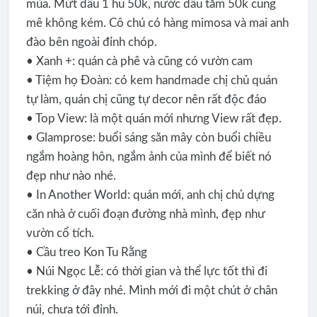
mùa. Mứt dâu 1 hũ 50k, nước dâu tằm 50k cũng
mê không kém. Cô chú có hàng mimosa và mai anh
đào bên ngoài đỉnh chóp.
• Xanh +: quán cà phê và cũng có vườn cam
• Tiệm họ Đoàn: có kem handmade chị chủ quán
tự làm, quán chị cũng tự decor nên rất độc đáo
• Top View: là một quán mới nhưng View rất đẹp.
• Glamprose: buổi sáng săn mây còn buổi chiều
ngắm hoàng hôn, ngắm ảnh của mình để biết nó
đẹp như nào nhé.
• In Another World: quán mới, anh chị chủ dựng
căn nhà ở cuối đoạn đường nhà mình, đẹp như
vườn cổ tích.
• Cầu treo Kon Tu Rằng
• Núi Ngọc Lễ: có thời gian và thể lực tốt thì đi
trekking ở đây nhé. Mình mới đi một chút ở chân
núi, chưa tới đỉnh.