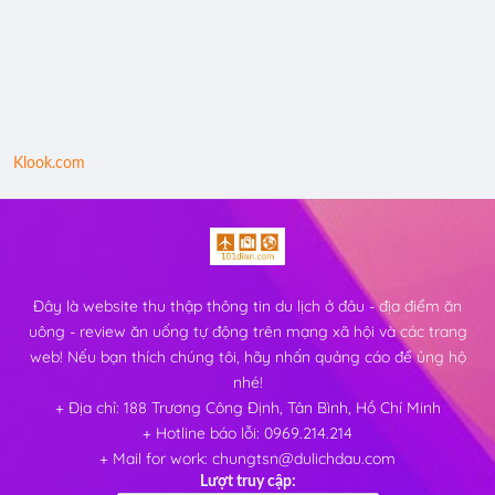
Klook.com
Đây là website thu thập thông tin du lịch ở đâu - địa điểm ăn
uông - review ăn uống tự động trên mạng xã hội và các trang
web! Nếu bạn thích chúng tôi, hãy nhấn quảng cáo để ủng hộ
nhé!
+ Địa chỉ: 188 Trương Công Định, Tân Bình, Hồ Chí Minh
+ Hotline báo lỗi: 0969.214.214
+ Mail for work: chungtsn@dulichdau.com
Lượt truy cập: