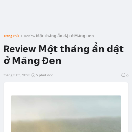
Trang chủ
Review 𝗠𝗼̣̂𝘁 𝘁𝗵𝗮́𝗻𝗴 𝗮̂̉𝗻 𝗱𝗮̣̂𝘁 𝗼̛̉ 𝗠𝗮̆𝗻𝗴 Đ𝗲𝗻
Review 𝗠𝗼̣̂𝘁 𝘁𝗵𝗮́𝗻𝗴 𝗮̂̉𝗻 𝗱𝗮̣̂𝘁
𝗼̛̉ 𝗠𝗮̆𝗻𝗴 Đ𝗲𝗻
tháng 3 05, 2023
5 phút đọc
0