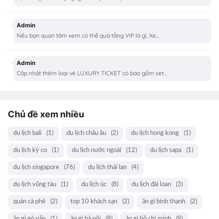
Admin
Nếu bạn quan tâm xem có thể quà tằng VIP là gì, Xe...
Admin
Cập nhật thêm loại vé LUXURY TICKET có bao gồm set...
Chủ đề xem nhiều
du lịch bali
(1)
du lịch châu âu
(2)
du lịch hong kong
(1)
du lịch kỳ co
(1)
du lịch nước ngoài
(12)
du lịch sapa
(1)
du lịch singapore
(76)
du lịch thái lan
(4)
du lịch vũng tàu
(1)
du lịch úc
(8)
du lịch đài loan
(3)
quán cà phê
(2)
top 10 khách sạn
(2)
ăn gì bình thạnh
(2)
ăn gì gò vấp
(1)
ăn gì hà nội
(8)
ăn gì hồ chí minh
(9)