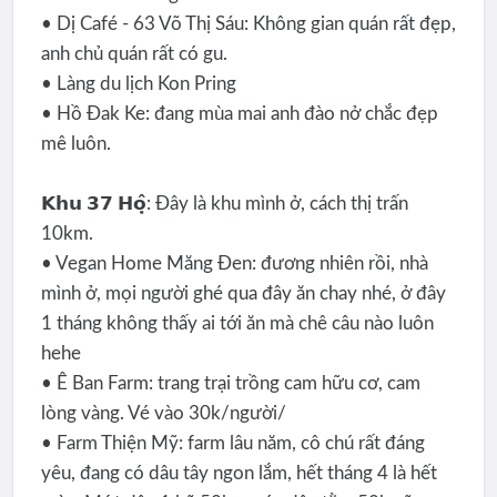
• Dị Café - 63 Võ Thị Sáu: Không gian quán rất đẹp,
anh chủ quán rất có gu.
• Làng du lịch Kon Pring
• Hồ Đak Ke: đang mùa mai anh đào nở chắc đẹp
mê luôn.
𝗞𝗵𝘂 𝟯𝟳 𝗛𝗼̣̂: Đây là khu mình ở, cách thị trấn
10km.
• Vegan Home Măng Đen: đương nhiên rồi, nhà
mình ở, mọi người ghé qua đây ăn chay nhé, ở đây
1 tháng không thấy ai tới ăn mà chê câu nào luôn
hehe
• Ê Ban Farm: trang trại trồng cam hữu cơ, cam
lòng vàng. Vé vào 30k/người/
• Farm Thiện Mỹ: farm lâu năm, cô chú rất đáng
yêu, đang có dâu tây ngon lắm, hết tháng 4 là hết