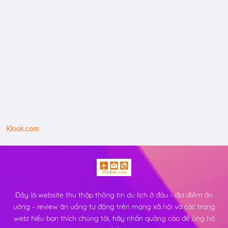
Klook.com
Đây là website thu thập thông tin du lịch ở đâu - địa điểm ăn
uông - review ăn uống tự động trên mạng xã hội và các trang
web! Nếu bạn thích chúng tôi, hãy nhấn quảng cáo để ủng hộ