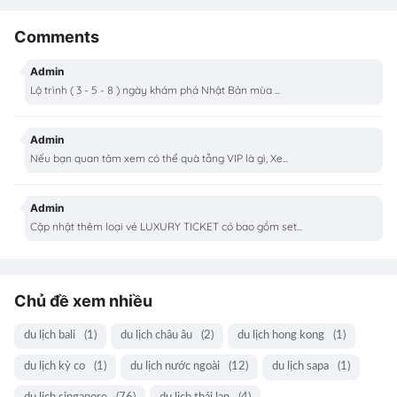
Comments
Admin
Lộ trình ( 3 - 5 - 8 ) ngày khám phá Nhật Bản mùa ...
Admin
Nếu bạn quan tâm xem có thể quà tằng VIP là gì, Xe...
Admin
Cập nhật thêm loại vé LUXURY TICKET có bao gồm set...
Chủ đề xem nhiều
du lịch bali
(1)
du lịch châu âu
(2)
du lịch hong kong
(1)
du lịch kỳ co
(1)
du lịch nước ngoài
(12)
du lịch sapa
(1)