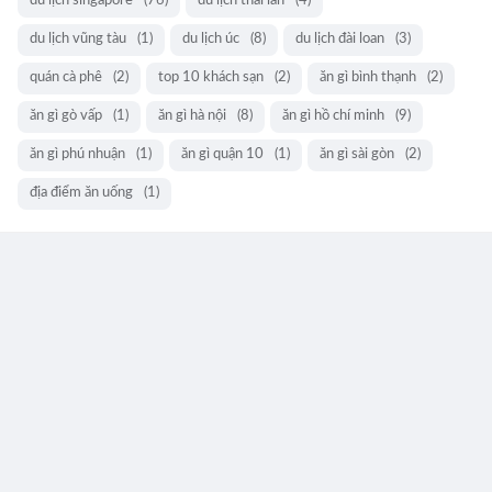
du lịch singapore
(76)
du lịch thái lan
(4)
du lịch vũng tàu
(1)
du lịch úc
(8)
du lịch đài loan
(3)
quán cà phê
(2)
top 10 khách sạn
(2)
ăn gì bình thạnh
(2)
ăn gì gò vấp
(1)
ăn gì hà nội
(8)
ăn gì hồ chí minh
(9)
ăn gì phú nhuận
(1)
ăn gì quận 10
(1)
ăn gì sài gòn
(2)
địa điểm ăn uống
(1)