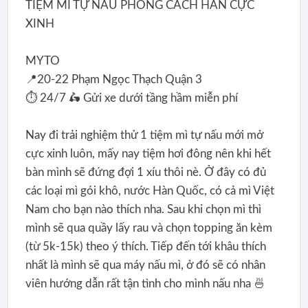
TIỆM MÌ TỰ NẤU PHONG CÁCH HÀN CỰC
XINH
MYTO
📍20-22 Phạm Ngọc Thạch Quận 3
⏱ 24/7 🛵 Gửi xe dưới tầng hầm miễn phí
Nay đi trải nghiệm thử 1 tiệm mì tự nấu mới mở
cực xinh luôn, mấy nay tiệm hơi đông nên khi hết
bàn mình sẽ đứng đợi 1 xíu thôi nè. Ở đây có đủ
các loại mì gói khô, nước Hàn Quốc, có cả mì Việt
Nam cho bạn nào thích nha. Sau khi chọn mì thì
mình sẽ qua quầy lấy rau và chọn topping ăn kèm
(từ 5k-15k) theo ý thích. Tiếp đến tới khâu thích
nhất là mình sẽ qua máy nấu mì, ở đó sẽ có nhân
viên hướng dẫn rất tận tình cho mình nấu nha 🍜