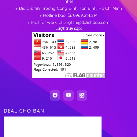
nhé!
+ Địa chỉ: 188 Trương Công Định, Tân Bình, Hồ Chí Minh
+ Hotline báo lỗi: 0969.214.214
+ Mail for work: chungtsn@dulichdau.com
Lượt truy cập:
DEAL CHO BẠN