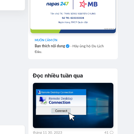
MUỐN CẢM ƠN
Bạn thích nội dung
- Hãy ủng hộ Du Lịch
Đâu.
Đọc nhiều tuần qua
tháng 11 30, 2023
41