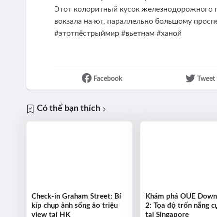
Этот колоритный кусок железнодорожного п
вокзала на юг, параллельно большому проспе
#этотпёстрыймир #вьетнам #ханой
Facebook
Tweet
Có thể bạn thích
Check-in Graham Street: Bí
Khám phá OUE Dow
kíp chụp ảnh sống ảo triệu
2: Tọa độ trốn nắng cự
view tại HK
tại Singapore