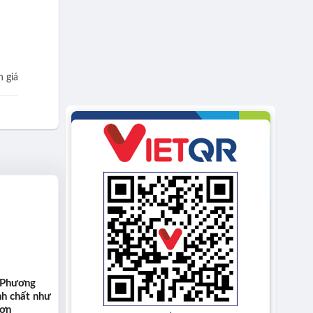
 giá
 Phương
nh chất như
hơn