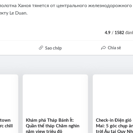
олотна Ханоя тянется от центрального железнодорожного
кту Le Duan.
4.9
/
1582
đánh
Chia sẻ
Sao chép
ntown
Khám phá Tháp Bánh Ít:
Check-in Điện gió
c chill
Quần thể tháp Chăm nghìn
Mai: 5 góc chụp ả
năm view triệu đô
trời Âu tại Quy N