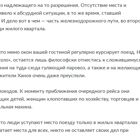
ез надлежащего на то разрешения. Отсутствие места и
вело к абсурдной ситуации, в то же время, ставшей
 И дело вот в чем — часть железнодорожного пути, во втор
ди жилого квартала.
что мимо окон вашей гостиной регулярно курсирует поезд. Н
везло», остается лишь философски отнестись к сложившемус
ния на туда-сюда гуляющий паровоз, а также и на желающ
 жители Ханоя очень даже преуспели.
оездов. К моменту приближения очередного рейса они
щих детей, женщин хлопотавших по хозяйству, торговцев и
льная махина.
что люди уступают место поезду только в жилых кварталах
хватает места для всех, никто не оставляет своих дел при