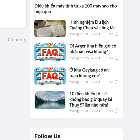
Điều khiển máy tính từ xa 100 máy sao cho
hiệu quả
Kinh nghiệm Du lịch
Quảng Châu và công tác
tháng 11 30, 2023
15
Cũ hơn
Đi Argentina hiện giờ có
phải xin visa không?
tháng 11 29, 2023
12
Ở khu Geylang có an
toàn không em?
tháng 11 30, 2023
13
10 điều khiến tôi sẽ
không bao giờ quay lại
Thuỵ Sĩ lần nào nữa!
tháng 11 30, 2023
17
Follow Us