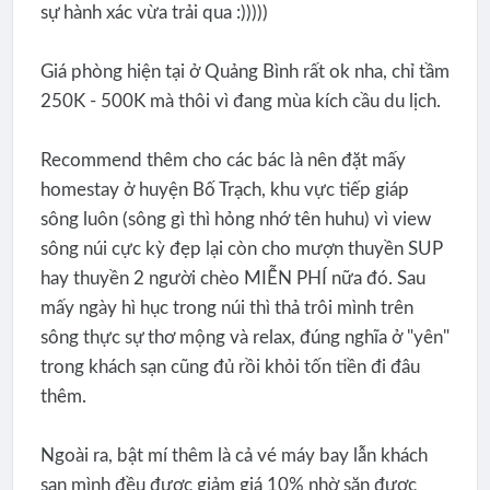
sự hành xác vừa trải qua :)))))
Giá phòng hiện tại ở Quảng Bình rất ok nha, chỉ tầm
250K - 500K mà thôi vì đang mùa kích cầu du lịch.
Recommend thêm cho các bác là nên đặt mấy
homestay ở huyện Bố Trạch, khu vực tiếp giáp
sông luôn (sông gì thì hỏng nhớ tên huhu) vì view
sông núi cực kỳ đẹp lại còn cho mượn thuyền SUP
hay thuyền 2 người chèo MIỄN PHÍ nữa đó. Sau
mấy ngày hì hục trong núi thì thả trôi mình trên
sông thực sự thơ mộng và relax, đúng nghĩa ở "yên"
trong khách sạn cũng đủ rồi khỏi tốn tiền đi đâu
thêm.
Ngoài ra, bật mí thêm là cả vé máy bay lẫn khách
sạn mình đều được giảm giá 10% nhờ săn được