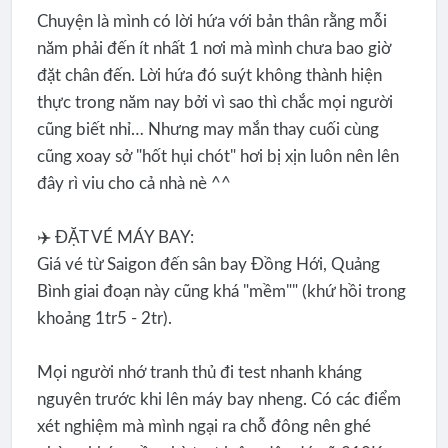
Chuyện là mình có lời hứa với bản thân rằng mỗi
năm phải đến ít nhất 1 nơi mà mình chưa bao giờ
đặt chân đến. Lời hứa đó suýt không thành hiện
thực trong năm nay bởi vì sao thì chắc mọi người
cũng biết nhỉ… Nhưng may mắn thay cuối cùng
cũng xoay sở "hốt hụi chót" hơi bị xịn luôn nên lên
đây rì viu cho cả nhà nè ^^
✈️ ĐẶT VÉ MÁY BAY:
Giá vé từ Saigon đến sân bay Đồng Hới, Quảng
Bình giai đoạn này cũng khá "mềm"" (khứ hồi trong
khoảng 1tr5 - 2tr).
Mọi người nhớ tranh thủ đi test nhanh kháng
nguyên trước khi lên máy bay nheng. Có các điểm
xét nghiệm mà mình ngại ra chỗ đông nên ghé