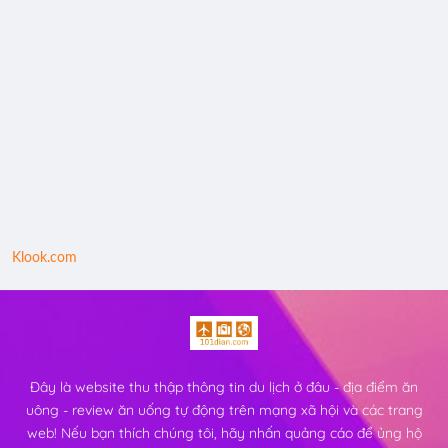
Klook.com
Đây là website thu thập thông tin du lịch ở đâu - địa điểm ăn
uông - review ăn uống tự động trên mạng xã hội và các trang
web! Nếu bạn thích chúng tôi, hãy nhấn quảng cáo để ủng hộ