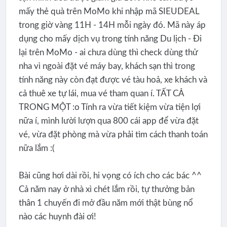
mấy thẻ quà trên MoMo khi nhập mã SIEUDEAL
trong giờ vàng 11H - 14H mỗi ngày đó. Mã này áp
dụng cho mấy dịch vụ trong tính năng Du lịch - Đi
lại trên MoMo - ai chưa dùng thì check dùng thử
nha vì ngoài đặt vé máy bay, khách sạn thì trong
tính năng này còn đạt được vé tàu hoả, xe khách và
cả thuê xe tự lái, mua vé tham quan í. TẤT CẢ
TRONG MỘT :o Tính ra vừa tiết kiệm vừa tiện lợi
nữa í, mình lười lượn qua 800 cái app để vừa đặt
vé, vừa đặt phòng mà vừa phải tìm cách thanh toán
nữa lắm :(
Bài cũng hơi dài rồi, hi vọng có ích cho các bác ^^
Cả năm nay ở nhà xì chét lắm rồi, tự thưởng bản
thân 1 chuyến đi mở đầu năm mới thật bùng nổ
nào các huynh đài ơi!