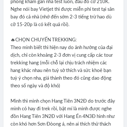
phòng khám gần nhà test luôn, đâu đó cỡ 210K.
Nghe nói bay Vietjet thì được miễn phí test tại sân
bay đó cả nhà (nhớ đến sớm 2-3 tiếng trừ hao dù
cỡ 15-20p là có kết quả rồi).
🔥CHỌN CHUYẾN TREKKING:
Theo mình biết thì hiện nay do ảnh hưởng của đại
dịch, chỉ còn khoảng 2-3 đơn vị cung cấp các tour
trekking hang (mỗi chỗ lại chịu trách nhiệm các
hang khác nhau nên tuỳ sở thích và sức khoẻ bạn
tuỳ ý chọn nha, giá thành theo đó cũng dao động
theo số ngày và độ khó)
Mình thì mình chọn Hang Tiên 3N2Đ do trước đây
mình có hay đi trek rồi, bật mí là mình được nghe
đồn Hang Tiên 3N2Đ với Hang Én 4N3Đ hình như
còn khó hơn Sơn Đòong á, nên ai thích thử thách