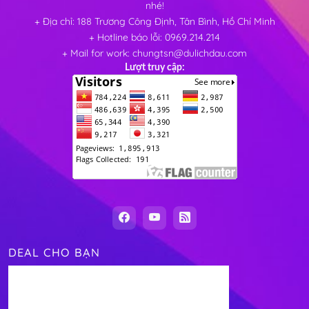
nhé!
+ Địa chỉ: 188 Trương Công Định, Tân Bình, Hồ Chí Minh
+ Hotline báo lỗi: 0969.214.214
+ Mail for work: chungtsn@dulichdau.com
Lượt truy cập:
DEAL CHO BẠN