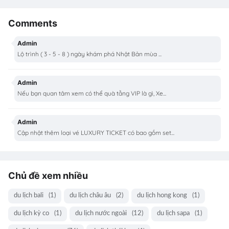
Comments
Admin
Lộ trình ( 3 - 5 - 8 ) ngày khám phá Nhật Bản mùa ...
Admin
Nếu bạn quan tâm xem có thể quà tằng VIP là gì, Xe...
Admin
Cập nhật thêm loại vé LUXURY TICKET có bao gồm set...
Chủ đề xem nhiều
du lịch bali
(1)
du lịch châu âu
(2)
du lịch hong kong
(1)
du lịch kỳ co
(1)
du lịch nước ngoài
(12)
du lịch sapa
(1)