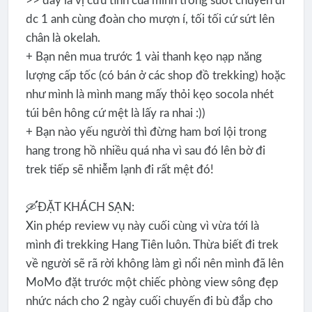
>> đây là vị cứu tinh của mình trong suốt chuyến đi
dc 1 anh cùng đoàn cho mượn í, tối tối cứ sứt lên
chân là okelah.
+ Bạn nên mua trước 1 vài thanh kẹo nạp năng
lượng cấp tốc (có bán ở các shop đồ trekking) hoặc
như mình là mình mang mấy thỏi kẹo socola nhét
túi bên hông cứ mệt là lấy ra nhai :))
+ Bạn nào yếu người thì đừng ham bơi lội trong
hang trong hồ nhiều quá nha vì sau đó lên bờ đi
trek tiếp sẽ nhiễm lạnh đi rất mệt đó!
🛶ĐẶT KHÁCH SẠN:
Xin phép review vụ này cuối cùng vì vừa tới là
mình đi trekking Hang Tiên luôn. Thừa biết đi trek
về người sẽ rã rời không làm gì nổi nên mình đã lên
MoMo đặt trước một chiếc phòng view sông đẹp
nhức nách cho 2 ngày cuối chuyến đi bù đắp cho