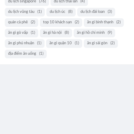
du lịch singapore
(76)
du lịch thái lan
(4)
du lịch vũng tàu
(1)
du lịch úc
(8)
du lịch đài loan
(3)
quán cà phê
(2)
top 10 khách sạn
(2)
ăn gì bình thạnh
(2)
ăn gì gò vấp
(1)
ăn gì hà nội
(8)
ăn gì hồ chí minh
(9)
ăn gì phú nhuận
(1)
ăn gì quận 10
(1)
ăn gì sài gòn
(2)
địa điểm ăn uống
(1)