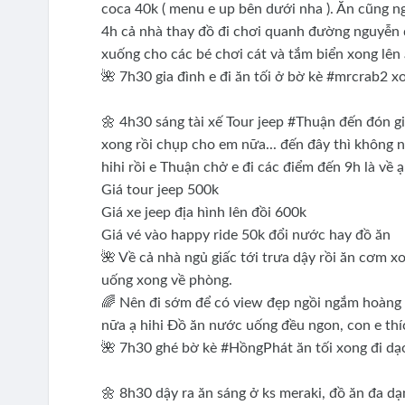
coca 40k ( menu e up bên dưới nha ). Ăn cũng ng
4h cả nhà thay đồ đi chơi quanh đường nguyễn đì
xuống cho các bé chơi cát và tắm biển xong lên 
🌺 7h30 gia đình e đi ăn tối ở bờ kè #mrcrab2 x
🌼 4h30 sáng tài xế Tour jeep #Thuận đến đón gia
xong rồi chụp cho em nữa... đến đây thì không n
hihi rồi e Thuận chở e đi các điểm đến 9h là về 
Giá tour jeep 500k
Giá xe jeep địa hình lên đồi 600k
Giá vé vào happy ride 50k đổi nước hay đồ ăn
🌺 Về cả nhà ngủ giấc tới trưa dậy rồi ăn cơm 
uống xong về phòng.
🌈 Nên đi sớm để có view đẹp ngồi ngắm hoàng 
nữa ạ hihi Đồ ăn nước uống đều ngon, con e thíc
🌺 7h30 ghé bờ kè #HồngPhát ăn tối xong đi dạo 
🌼 8h30 dậy ra ăn sáng ở ks meraki, đồ ăn đa dạn