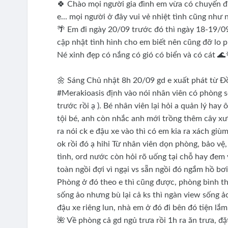
🍀 Chào mọi người gia đình em vừa có chuyến đi
e... mọi người ở đây vui vẻ nhiệt tình cũng như 
🌴 Em đi ngày 20/09 trước đó thì ngày 18-19/0
cập nhật tình hình cho em biết nên cũng đỡ lo p
Né xinh đẹp có nắng có gió có biển và có cát 🌊
🌼 Sáng Chủ nhật 8h 20/09 gd e xuất phát từ Đồ
#Merakioasis định vào nói nhân viên có phòng sớ
trước rồi ạ ). Bé nhân viên lại hỏi a quản lý hay
tội bé, anh còn nhắc anh mới trồng thêm cây xư
ra nói ck e đậu xe vào thì có em kia ra xách giù
ok rồi đó ạ hihi Từ nhân viên dọn phòng, bảo vệ, 
tình, ord nước còn hỏi rõ uống tại chỗ hay đem
toàn ngồi đợi vì ngại vs sẵn ngồi đó ngắm hồ bơ
Phòng ở đó theo e thì cũng được, phòng bình thư
sống ảo nhưng bù lại cả ks thì ngàn view sống ả
đậu xe riêng lun, nhà em ở đó đi bên đó tiện lắm
🌺 Về phòng cả gd ngủ trưa rồi 1h ra ăn trưa, 