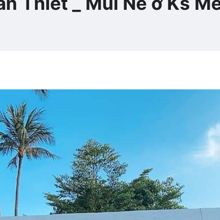
n Thiết _ Mũi Né ở Ks Me