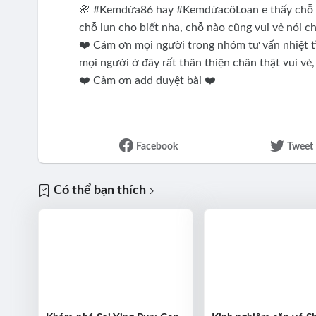
🌸 #Kemdừa86 hay #KemdừacôLoan e thấy chỗ nà
chỗ lun cho biết nha, chỗ nào cũng vui vẻ nói 
❤️ Cám ơn mọi người trong nhóm tư vấn nhiệt tì
mọi người ở đây rất thân thiện chân thật vui vẻ,
❤️ Cảm ơn add duyệt bài ❤️
Facebook
Tweet
Có thể bạn thích