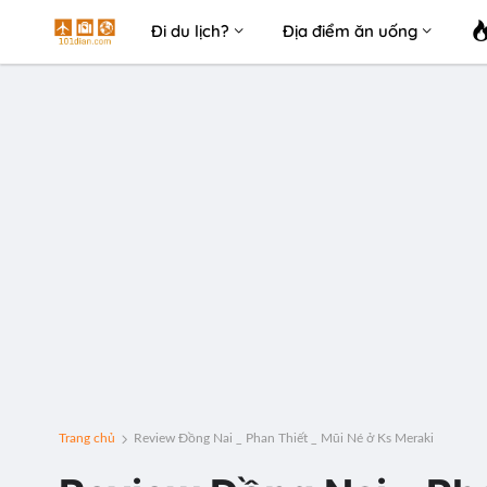
Đi du lịch?
Địa điểm ăn uống
Trang chủ
Review Đồng Nai _ Phan Thiết _ Mũi Né ở Ks Meraki