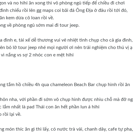
on và no hihi ăn xong thì vô phòng ngủ tiếp để chiều đi chơi
nh chiểu rồi lên gg maps coi bãi đá Ông Địa ở đâu rồi tới đó,
ăn kem dừa cô loan rồi về.
ong về phòng ngủ sớm mai đi tour jeep.
 đình e, tài xế dễ thương vui vẻ nhiệt tình chụp cho cả gia đình,
ên bỏ lỡ tour jeep nhé mọi người ơi nên trải nghiệm cho thú vị ạ
ạ vì nắng vs sợ 2 nhóc con e mệt hihi
xong tắm hồ chiều 4h qua chameleon Beach Bar chụp hình rồi ăn
hôn nha, với phần đi sớm vô chụp hình được nhìu chỗ mà đỡ ng
 lắm nhất là pad Thái con ăn hết phần lun á hihi
rồi lại về.
g món thíc ăn gì thì lấy, có nước trà vải, chanh dây, cafe tự pha,