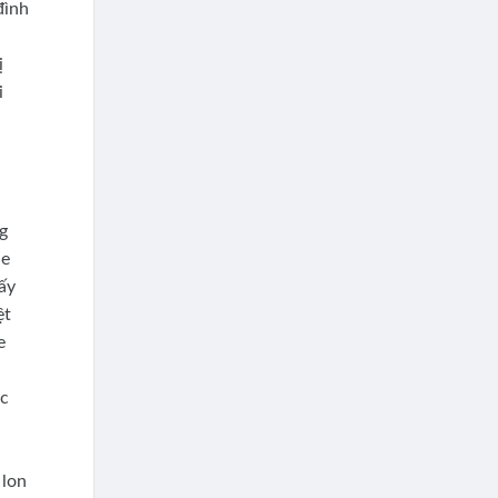
đình
ị
i
ng
 e
hấy
ệt
e
óc
 lon