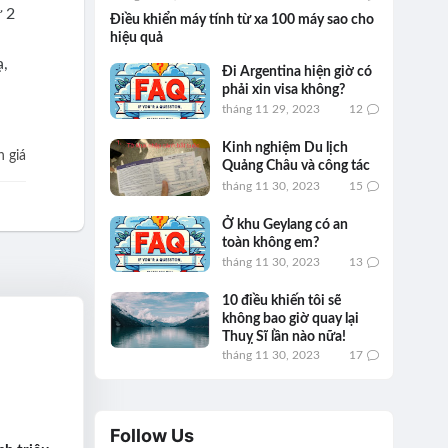
 2
Điều khiển máy tính từ xa 100 máy sao cho
hiệu quả
ạ,
Đi Argentina hiện giờ có
phải xin visa không?
tháng 11 29, 2023
12
Kinh nghiệm Du lịch
 giá
Quảng Châu và công tác
tháng 11 30, 2023
15
Ở khu Geylang có an
toàn không em?
tháng 11 30, 2023
13
10 điều khiến tôi sẽ
không bao giờ quay lại
Thuỵ Sĩ lần nào nữa!
tháng 11 30, 2023
17
Follow Us