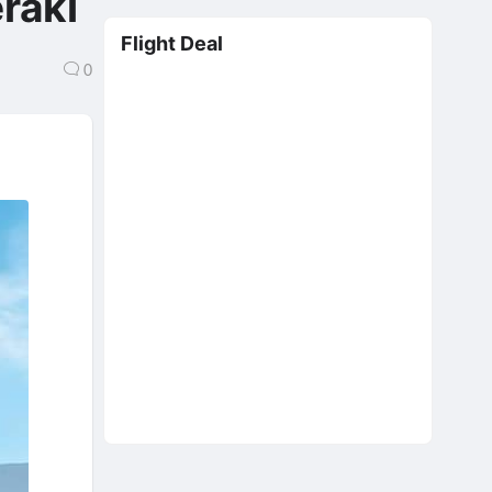
raki
Flight Deal
0