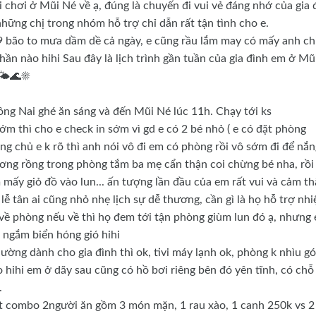
 chơi ở Mũi Né về ạ, đúng là chuyến đi vui vẻ đáng nhớ của gia 
những chị trong nhóm hỗ trợ chỉ dẫn rất tận tình cho e.
9 bão to mưa dầm dề cả ngày, e cũng rầu lắm may có mấy anh ch
hần nào hihi Sau đây là lịch trình gần tuần của gia đình em ở Mũ
🌤🌊☀️
ng Nai ghé ăn sáng và đến Mũi Né lúc 11h. Chạy tới ks
m thì cho e check in sớm vì gd e có 2 bé nhỏ ( e có đặt phòng
 ông chủ e k rõ thì anh nói vô đi em có phòng rồi vô sớm đi để nắ
ơng rồng trong phòng tắm ba mẹ cẩn thận coi chừng bé nha, rồi
m mấy giỏ đồ vào lun... ấn tượng lần đầu của em rất vui và cảm t
lễ tân ai cũng nhỏ nhẹ lịch sự dễ thương, cần gì là họ hỗ trợ nhi
 về phòng nếu về thì họ đem tới tận phòng giùm lun đó ạ, nhưng 
i ngắm biển hóng gió hihi
ờng dành cho gia đình thì ok, tivi máy lạnh ok, phòng k nhìu g
o hihi em ở dãy sau cũng có hồ bơi riêng bên đó yên tĩnh, có chỗ
.
đặt combo 2người ăn gồm 3 món mặn, 1 rau xào, 1 canh 250k vs 2