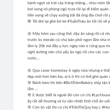
bánh ngọt và trái cây tráng miệng... nhìu món 
bơi xong vô phòng ngủ trưa rồi lại đi kiếm quán 
tiên xong về chạy xuống bãi đá ông địa chơi rồi
🌺 Tối đói lại ghé bờ kè #TuấnThảo ăn tối rồi về 
🌼 Mấy hôm sau cũng thế, dậy ăn sáng rồi cả nh
trước ks meraki có chú bán phở ngon lắm nha mọ
lắm ly 20k mà đầy ụ lun, ngày nào e cũng qua mu
nghĩ dưỡng nên chủ yếu ăn ngủ rồi cho các con vu
nước...
🌼 Qua caser homestay ở ngày nữa nhưng e thấy
đẹp mới hơn bên kia, ai k ở thì có thể ghé quán
🌸 Bánh kem thì bên #BíchTrâmBakery ship tận 
lắm ...
🌸 E được biết là ngoài đó còn có chị #LạcHouse
ấy rất dễ thương và tư vấn nhiệt tình chỗ ăn uốn
🌸 Còn ăn vặt thì có chị #TrầnThịQuy hay c #Hu