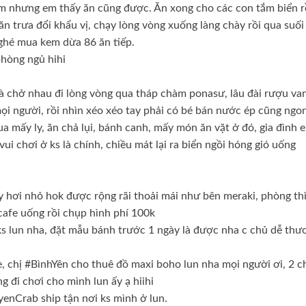
lắm nhưng em thấy ăn cũng được. Ăn xong cho các con tắm biển r
ăn trưa đổi khẩu vị, chạy lòng vòng xuống làng chày rồi qua suối
 ghé mua kem dừa 86 ăn tiếp.
phòng ngủ hihi
à chở nhau đi lòng vòng qua tháp chàm ponasư, lâu đài rượu va
i người, rồi nhìn xéo xéo tay phải có bé bán nước ép cũng ngo
a mấy ly, ăn chả lụi, bánh canh, mấy món ăn vặt ở đó, gia đình e
i chơi ở ks là chính, chiều mát lại ra biển ngồi hóng gió uống
 hơi nhỏ hok được rộng rãi thoải mái như bên meraki, phòng th
 cafe uống rồi chụp hình phí 100k
ks lun nha, đặt mẫu bánh trước 1 ngày là được nha c chủ dễ thư
, chị #BìnhYên cho thuê đồ maxi boho lun nha mọi người ơi, 2 c
g đi chơi cho mình lun ấy ạ hiihi
yenCrab ship tận nơi ks mình ở lun.