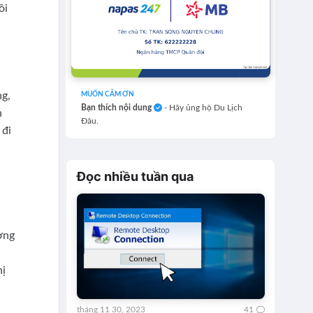
ồi
ng,
MUỐN CẢM ƠN
Bạn thích nội dung
- Hãy ủng hộ Du Lịch
n
Đâu.
 đi
Đọc nhiều tuần qua
ì
ơng
hị
tháng 11 30, 2023
41