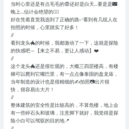
当时心里还是有点毛毛的😨还好是白天...要是是🌃
晚上...估计会绝望的🤦‍♀️
好在凭着直觉我选到了正确的路✅看到有几组人在
拍照的时候，心里踏实了好多！
//
看到龙头🐲的时候，我都激动了一下，这就是探险
的快感吧～【来之不易，更让人感动】❤️
//
这个龙头🐲还是很壮观的，大概三四层楼高，有楼
梯可以爬到它嘴巴里，有一点点像泰国的盘龙庙，
当年制造的设计也是很精细的✍️拍照📷出片很
快，很容易出大片！
//
整体建筑的安全性是比较高的，不算危楼，地上会
有一些碎石头和玻璃，注意脚下就好，我觉得是探
险小白可以驾驭的目的地📍
//