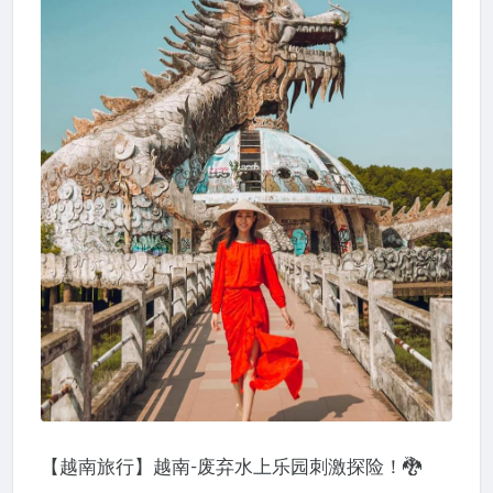
【越南旅行】越南-废弃水上乐园刺激探险！🐉