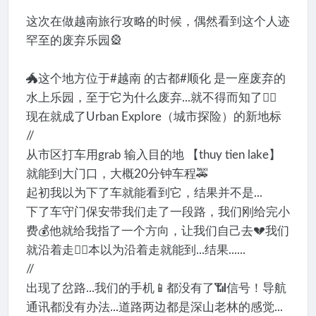
这次在做越南旅行攻略的时候，偶然看到这个人迹
罕至的废弃乐园🎡
🐲这个地方位于#越南 的古都#顺化 是一座废弃的
水上乐园，至于它为什么废弃...就不得而知了🙅‍♀️
现在就成了Urban Explore（城市探险）的新地标
//
从市区打车用grab 输入目的地 【thuy tien lake】
就能到大门口，大概20分钟车程🚕
起初我以为下了车就能看到它，结果并不是...
下了车守门保安带我们走了一段路，我们刚给完小
费💰他就给我指了一个方向，让我们自己去💔我们
就沿着走🚶‍♀️本以为沿着走就能到...结果......
//
出现了岔路...我们的手机📱都没有了📶信号！导航
通讯都没有办法...道路两边都是深山老林的感觉...