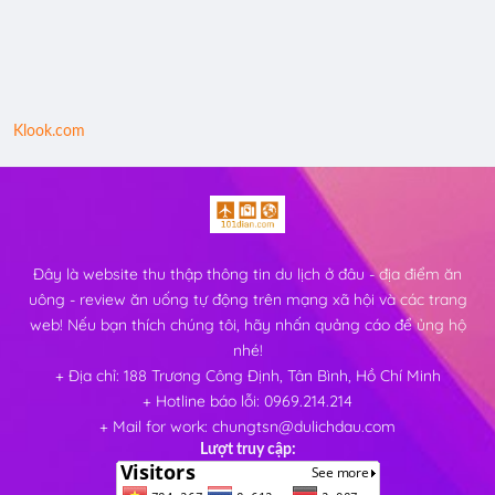
Klook.com
Đây là website thu thập thông tin du lịch ở đâu - địa điểm ăn
uông - review ăn uống tự động trên mạng xã hội và các trang
web! Nếu bạn thích chúng tôi, hãy nhấn quảng cáo để ủng hộ
nhé!
+ Địa chỉ: 188 Trương Công Định, Tân Bình, Hồ Chí Minh
+ Hotline báo lỗi: 0969.214.214
+ Mail for work: chungtsn@dulichdau.com
Lượt truy cập: