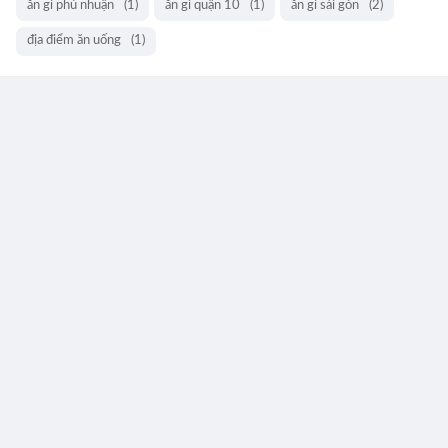
ăn gì phú nhuận
(1)
ăn gì quận 10
(1)
ăn gì sài gòn
(2)
địa điểm ăn uống
(1)