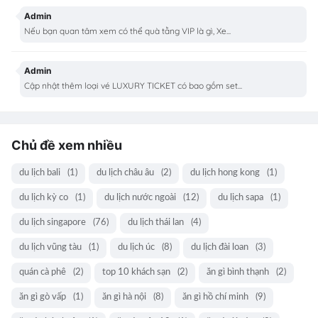
Admin
Nếu bạn quan tâm xem có thể quà tằng VIP là gì, Xe...
Admin
Cập nhật thêm loại vé LUXURY TICKET có bao gồm set...
Chủ đề xem nhiều
du lịch bali
(1)
du lịch châu âu
(2)
du lịch hong kong
(1)
du lịch kỳ co
(1)
du lịch nước ngoài
(12)
du lịch sapa
(1)
du lịch singapore
(76)
du lịch thái lan
(4)
du lịch vũng tàu
(1)
du lịch úc
(8)
du lịch đài loan
(3)
quán cà phê
(2)
top 10 khách sạn
(2)
ăn gì bình thạnh
(2)
ăn gì gò vấp
(1)
ăn gì hà nội
(8)
ăn gì hồ chí minh
(9)