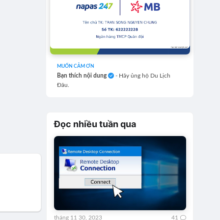
MUỐN CẢM ƠN
Bạn thích nội dung
- Hãy ủng hộ Du Lịch
Đâu.
Đọc nhiều tuần qua
tháng 11 30, 2023
41