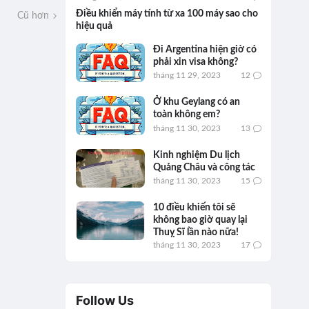
Điều khiển máy tính từ xa 100 máy sao cho
Cũ hơn
hiệu quả
Đi Argentina hiện giờ có
phải xin visa không?
tháng 11 29, 2023
12
Ở khu Geylang có an
toàn không em?
tháng 11 30, 2023
13
Kinh nghiệm Du lịch
Quảng Châu và công tác
tháng 11 30, 2023
15
10 điều khiến tôi sẽ
không bao giờ quay lại
Thuỵ Sĩ lần nào nữa!
tháng 11 30, 2023
17
Follow Us