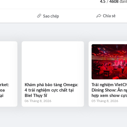
4.5
/
4608
đánh
Chia sẻ
Sao chép
rket:
Khám phá bảo tàng Omega:
Trải nghiệm VietC
hoa
4 trải nghiệm cực chất tại
Dining Show: Ăn n
ại
Biel Thụy Sĩ
hợp xem show cực
06 Tháng 8, 2026
05 Tháng 8, 2026