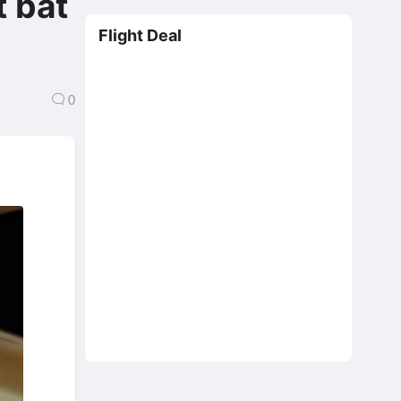
t bất
Flight Deal
0