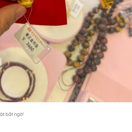
ật bất ngờ!