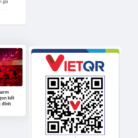
 giá
harm
gon kết
 đỉnh