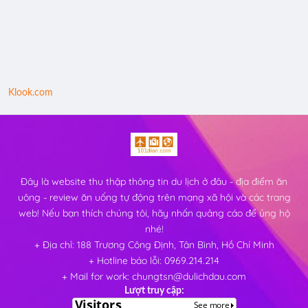
Klook.com
Đây là website thu thập thông tin du lịch ở đâu - địa điểm ăn
uông - review ăn uống tự động trên mạng xã hội và các trang
web! Nếu bạn thích chúng tôi, hãy nhấn quảng cáo để ủng hộ
nhé!
+ Địa chỉ: 188 Trương Công Định, Tân Bình, Hồ Chí Minh
+ Hotline báo lỗi: 0969.214.214
+ Mail for work: chungtsn@dulichdau.com
Lượt truy cập: