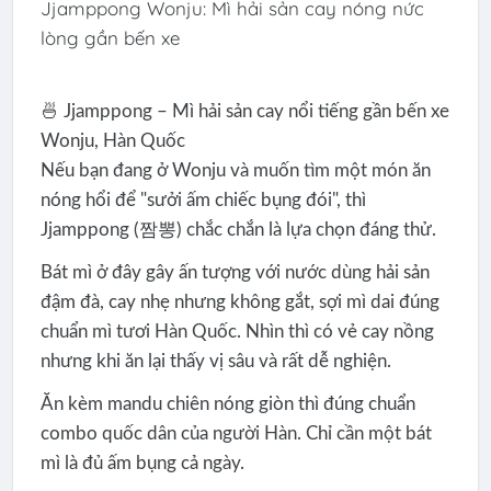
Jjamppong Wonju: Mì hải sản cay nóng nức
lòng gần bến xe
🍜 Jjamppong – Mì hải sản cay nổi tiếng gần bến xe
Wonju, Hàn Quốc
Nếu bạn đang ở Wonju và muốn tìm một món ăn
nóng hổi để "sưởi ấm chiếc bụng đói", thì
Jjamppong (짬뽕) chắc chắn là lựa chọn đáng thử.
Bát mì ở đây gây ấn tượng với nước dùng hải sản
đậm đà, cay nhẹ nhưng không gắt, sợi mì dai đúng
chuẩn mì tươi Hàn Quốc. Nhìn thì có vẻ cay nồng
nhưng khi ăn lại thấy vị sâu và rất dễ nghiện.
Ăn kèm mandu chiên nóng giòn thì đúng chuẩn
combo quốc dân của người Hàn. Chỉ cần một bát
mì là đủ ấm bụng cả ngày.