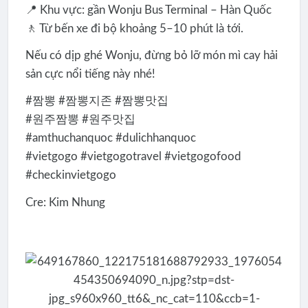
📍 Khu vực: gần Wonju Bus Terminal – Hàn Quốc
🚶 Từ bến xe đi bộ khoảng 5–10 phút là tới.
Nếu có dịp ghé Wonju, đừng bỏ lỡ món mì cay hải
sản cực nổi tiếng này nhé!
#짬뽕 #짬뽕지존 #짬뽕맛집
#원주짬뽕 #원주맛집
#amthuchanquoc #dulichhanquoc
#vietgogo #vietgogotravel #vietgogofood
#checkinvietgogo
Cre: Kim Nhung