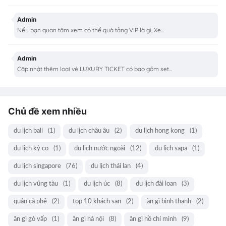
Admin
Nếu bạn quan tâm xem có thể quà tằng VIP là gì, Xe...
Admin
Cập nhật thêm loại vé LUXURY TICKET có bao gồm set...
Chủ đề xem nhiều
du lịch bali
(1)
du lịch châu âu
(2)
du lịch hong kong
(1)
du lịch kỳ co
(1)
du lịch nước ngoài
(12)
du lịch sapa
(1)
du lịch singapore
(76)
du lịch thái lan
(4)
du lịch vũng tàu
(1)
du lịch úc
(8)
du lịch đài loan
(3)
quán cà phê
(2)
top 10 khách sạn
(2)
ăn gì bình thạnh
(2)
ăn gì gò vấp
(1)
ăn gì hà nội
(8)
ăn gì hồ chí minh
(9)