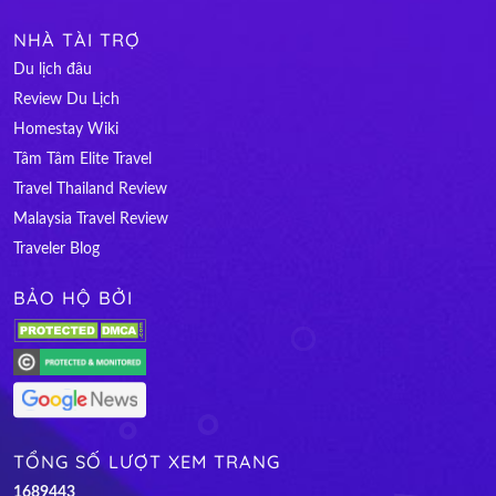
NHÀ TÀI TRỢ
Du lịch đâu
Review Du Lịch
Homestay Wiki
Tâm Tâm Elite Travel
Travel Thailand Review
Malaysia Travel Review
Traveler Blog
BẢO HỘ BỞI
TỔNG SỐ LƯỢT XEM TRANG
1
6
8
9
4
4
3