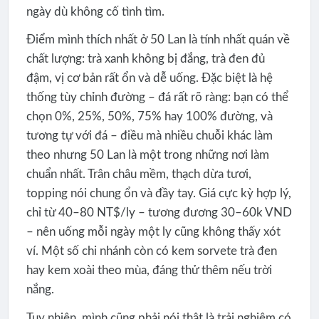
ngày dù không cố tình tìm.
Điểm mình thích nhất ở 50 Lan là tính nhất quán về
chất lượng: trà xanh không bị đắng, trà đen đủ
đậm, vị cơ bản rất ổn và dễ uống. Đặc biệt là hệ
thống tùy chỉnh đường – đá rất rõ ràng: bạn có thể
chọn 0%, 25%, 50%, 75% hay 100% đường, và
tương tự với đá – điều mà nhiều chuỗi khác làm
theo nhưng 50 Lan là một trong những nơi làm
chuẩn nhất. Trân châu mềm, thạch dừa tươi,
topping nói chung ổn và đầy tay. Giá cực kỳ hợp lý,
chỉ từ 40–80 NT$/ly – tương đương 30–60k VND
– nên uống mỗi ngày một ly cũng không thấy xót
ví. Một số chi nhánh còn có kem sorvete trà đen
hay kem xoài theo mùa, đáng thử thêm nếu trời
nắng.
Tuy nhiên, mình cũng phải nói thật là trải nghiệm có