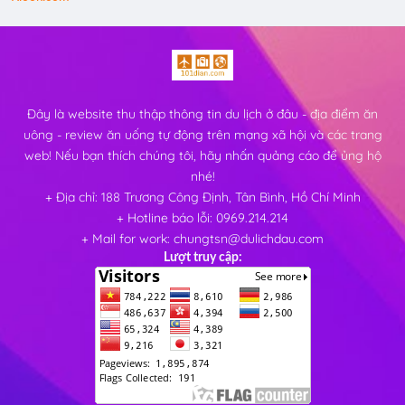
Đây là website thu thập thông tin du lịch ở đâu - địa điểm ăn
uông - review ăn uống tự động trên mạng xã hội và các trang
web! Nếu bạn thích chúng tôi, hãy nhấn quảng cáo để ủng hộ
nhé!
+ Địa chỉ: 188 Trương Công Định, Tân Bình, Hồ Chí Minh
+ Hotline báo lỗi: 0969.214.214
+ Mail for work: chungtsn@dulichdau.com
Lượt truy cập: