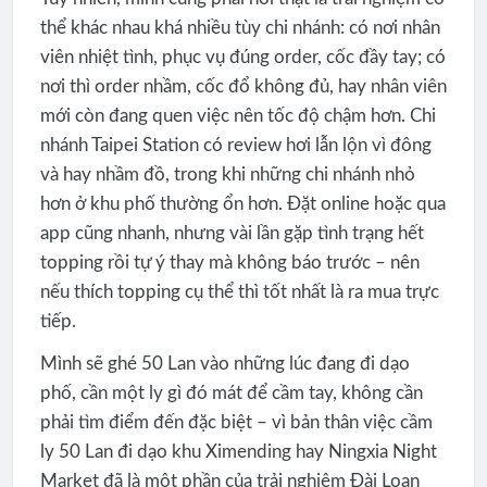
thể khác nhau khá nhiều tùy chi nhánh: có nơi nhân
viên nhiệt tình, phục vụ đúng order, cốc đầy tay; có
nơi thì order nhầm, cốc đổ không đủ, hay nhân viên
mới còn đang quen việc nên tốc độ chậm hơn. Chi
nhánh Taipei Station có review hơi lẫn lộn vì đông
và hay nhầm đồ, trong khi những chi nhánh nhỏ
hơn ở khu phố thường ổn hơn. Đặt online hoặc qua
app cũng nhanh, nhưng vài lần gặp tình trạng hết
topping rồi tự ý thay mà không báo trước – nên
nếu thích topping cụ thể thì tốt nhất là ra mua trực
tiếp.
Mình sẽ ghé 50 Lan vào những lúc đang đi dạo
phố, cần một ly gì đó mát để cầm tay, không cần
phải tìm điểm đến đặc biệt – vì bản thân việc cầm
ly 50 Lan đi dạo khu Ximending hay Ningxia Night
Market đã là một phần của trải nghiệm Đài Loan