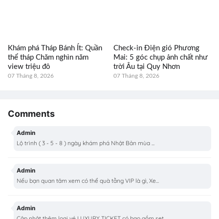
Khám phá Tháp Bánh Ít: Quần
Check-in Điện gió Phương
thể tháp Chăm nghìn năm
Mai: 5 góc chụp ảnh chất như
view triệu đô
trời Âu tại Quy Nhơn
07 Tháng 8, 2026
07 Tháng 8, 2026
Comments
Admin
Lộ trình ( 3 - 5 - 8 ) ngày khám phá Nhật Bản mùa ...
Admin
Nếu bạn quan tâm xem có thể quà tằng VIP là gì, Xe...
Admin
Cập nhật thêm loại vé LUXURY TICKET có bao gồm set...