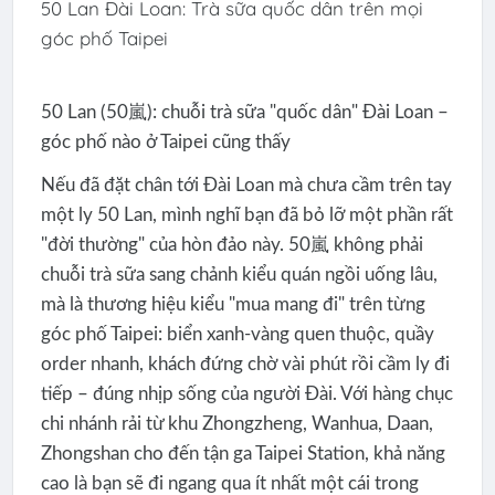
50 Lan Đài Loan: Trà sữa quốc dân trên mọi
góc phố Taipei
50 Lan (50嵐): chuỗi trà sữa "quốc dân" Đài Loan –
góc phố nào ở Taipei cũng thấy
Nếu đã đặt chân tới Đài Loan mà chưa cầm trên tay
một ly 50 Lan, mình nghĩ bạn đã bỏ lỡ một phần rất
"đời thường" của hòn đảo này. 50嵐 không phải
chuỗi trà sữa sang chảnh kiểu quán ngồi uống lâu,
mà là thương hiệu kiểu "mua mang đi" trên từng
góc phố Taipei: biển xanh-vàng quen thuộc, quầy
order nhanh, khách đứng chờ vài phút rồi cầm ly đi
tiếp – đúng nhịp sống của người Đài. Với hàng chục
chi nhánh rải từ khu Zhongzheng, Wanhua, Daan,
Zhongshan cho đến tận ga Taipei Station, khả năng
cao là bạn sẽ đi ngang qua ít nhất một cái trong