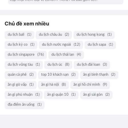
Chủ đề xem nhiều
du lịch bali
(1)
du lịch châu âu
(2)
du lịch hong kong
(1)
du lịch kỳ co
(1)
du lịch nước ngoài
(12)
du lịch sapa
(1)
du lịch singapore
(76)
du lịch thái lan
(4)
du lịch vũng tàu
(1)
du lịch úc
(8)
du lịch đài loan
(3)
quán cà phê
(2)
top 10 khách sạn
(2)
ăn gì bình thạnh
(2)
ăn gì gò vấp
(1)
ăn gì hà nội
(8)
ăn gì hồ chí minh
(9)
ăn gì phú nhuận
(1)
ăn gì quận 10
(1)
ăn gì sài gòn
(2)
địa điểm ăn uống
(1)