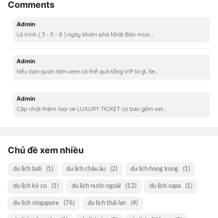
Comments
Admin
Lộ trình ( 3 - 5 - 8 ) ngày khám phá Nhật Bản mùa ...
Admin
Nếu bạn quan tâm xem có thể quà tằng VIP là gì, Xe...
Admin
Cập nhật thêm loại vé LUXURY TICKET có bao gồm set...
Chủ đề xem nhiều
du lịch bali
(1)
du lịch châu âu
(2)
du lịch hong kong
(1)
du lịch kỳ co
(1)
du lịch nước ngoài
(12)
du lịch sapa
(1)
du lịch singapore
(76)
du lịch thái lan
(4)