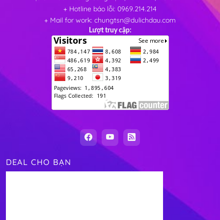
+ Hotline báo lỗi: 0969.214.214
+ Mail for work: chungtsn@dulichdau.com
Lượt truy cập:
DEAL CHO BẠN