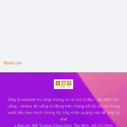
Klook.com
Đây là website thu thập thông tin du lịch ở đâu - địa điểm ăn
uông - review ăn uống tự động trên mạng xã hội và các trang
web! Nếu bạn thích chúng tôi, hãy nhấn quảng cáo để ủng hộ
nhé!
+ Địa chỉ: 188 Trương Công Định, Tân Bình, Hồ Chí Minh