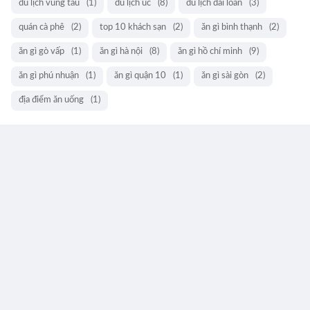
du lịch vũng tàu
(1)
du lịch úc
(8)
du lịch đài loan
(3)
quán cà phê
(2)
top 10 khách sạn
(2)
ăn gì bình thạnh
(2)
ăn gì gò vấp
(1)
ăn gì hà nội
(8)
ăn gì hồ chí minh
(9)
ăn gì phú nhuận
(1)
ăn gì quận 10
(1)
ăn gì sài gòn
(2)
địa điểm ăn uống
(1)