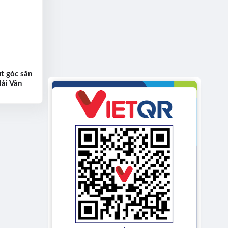
t góc săn
Hải Vân