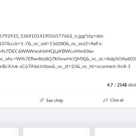
4.7
/
2148
đánh
Chia sẻ
Sao chép