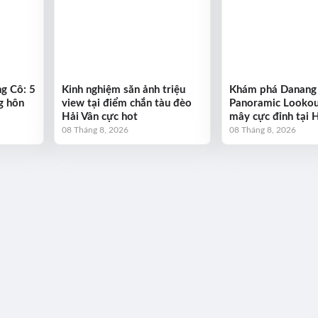
g Cô: 5
Kinh nghiệm săn ảnh triệu
Khám phá Danang
g hôn
view tại điểm chắn tàu đèo
Panoramic Lookou
Hải Vân cực hot
mây cực đỉnh tại 
08 Tháng 8, 2026
08 Tháng 8, 2026