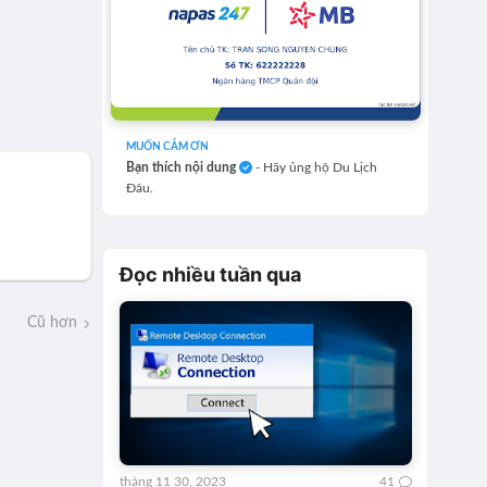
MUỐN CẢM ƠN
Bạn thích nội dung
- Hãy ủng hộ Du Lịch
Đâu.
Đọc nhiều tuần qua
Cũ hơn
tháng 11 30, 2023
41