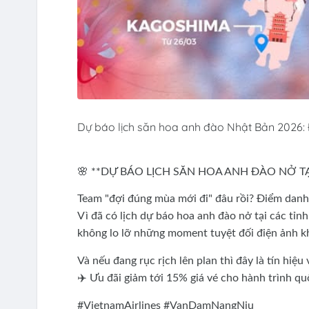
Dự báo lịch săn hoa anh đào Nhật Bản 2026: 
🌸 **DỰ BÁO LỊCH SĂN HOA ANH ĐÀO NỞ TẠ
Team "đợi đúng mùa mới đi" đâu rồi? Điểm danh
Vì đã có lịch dự báo hoa anh đào nở tại các tỉn
không lo lỡ những moment tuyệt đối điện ảnh kh
Và nếu đang rục rịch lên plan thì đây là tín hiệu v
✈️ Ưu đãi giảm tới 15% giá vé cho hành trình qu
#VietnamAirlines #VanDamNangNiu