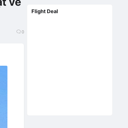
t vé
Flight Deal
0