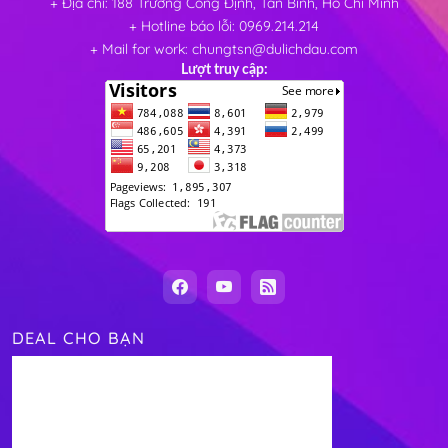
+ Địa chỉ: 188 Trương Công Định, Tân Bình, Hồ Chí Minh
+ Hotline báo lỗi: 0969.214.214
+ Mail for work: chungtsn@dulichdau.com
Lượt truy cập:
DEAL CHO BẠN