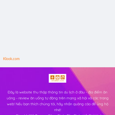
Klook.com
Đây là website thu thập thông tin du lịch ở đâu - địa điểm ăn
uông - review ăn uống tự động trên mạng xã hội và các trang
web! Nếu bạn thích chúng tôi, hãy nhấn quảng cáo để ủng hộ
nhé!