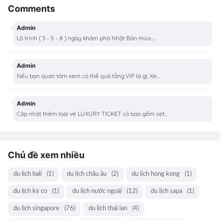
Comments
Admin
Lộ trình ( 3 - 5 - 8 ) ngày khám phá Nhật Bản mùa ...
Admin
Nếu bạn quan tâm xem có thể quà tằng VIP là gì, Xe...
Admin
Cập nhật thêm loại vé LUXURY TICKET có bao gồm set...
Chủ đề xem nhiều
du lịch bali
(1)
du lịch châu âu
(2)
du lịch hong kong
(1)
du lịch kỳ co
(1)
du lịch nước ngoài
(12)
du lịch sapa
(1)
du lịch singapore
(76)
du lịch thái lan
(4)