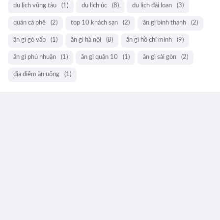
du lịch vũng tàu
(1)
du lịch úc
(8)
du lịch đài loan
(3)
quán cà phê
(2)
top 10 khách sạn
(2)
ăn gì bình thạnh
(2)
ăn gì gò vấp
(1)
ăn gì hà nội
(8)
ăn gì hồ chí minh
(9)
ăn gì phú nhuận
(1)
ăn gì quận 10
(1)
ăn gì sài gòn
(2)
địa điểm ăn uống
(1)