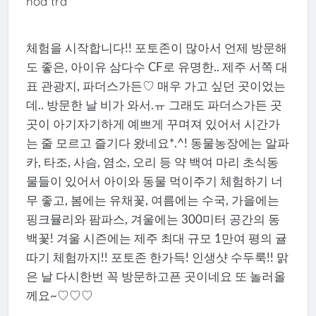
hoa trà
체험을 시작합니다!! 포토존이 많아서 언제 방문해
도 좋은, 아이유 삼다수 CF로 유명한.. 제주 서쪽 대
표 관광지, 파더스가든♡ 매우 가고 싶던 곳이었는
데.. 방문한 날 비가 와서.ㅠ 그래도 파더스가든 곳
곳이 아기자기하게 예쁘게 꾸며져 있어서 시간가
는 줄 모르고 즐기다 왔네요*.^! 동물농장에는 알파
카, 타조, 사슴, 염소, 오리 등 약 백여 마리 초식동
물들이 있어서 아이와 동물 먹이주기 체험하기 너
무 좋고, 봄에는 유채꽃, 여름에는 수국, 가을에는
핑크뮬리와 팜파스, 겨울에는 300미터 공간의 동
백꽃! 겨울 시즌에는 제주 최대 규모 1만여 평의 귤
따기 체험까지!! 포토존 한가득! 인생샷 수두룩!! 맑
은 날 다시한번 꼭 방문하고픈 곳이네요 또 놀러올
께요~♡♡♡