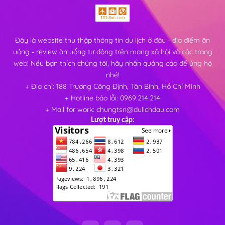
Đây là website thu thập thông tin du lịch ở đâu - địa điểm ăn
uông - review ăn uống tự động trên mạng xã hội và các trang
web! Nếu bạn thích chúng tôi, hãy nhấn quảng cáo để ủng hộ
nhé!
+ Địa chỉ: 188 Trương Công Định, Tân Bình, Hồ Chí Minh
+ Hotline báo lỗi: 0969.214.214
+ Mail for work: chungtsn@dulichdau.com
Lượt truy cập: