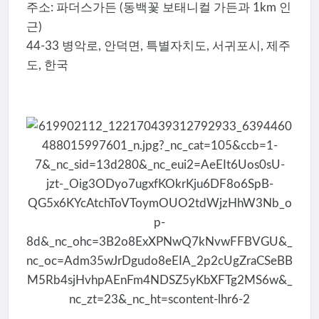
주소: 파더스가든 (동백꽃 보태니컬 가든과 1km 인
근)
44-33 병악로, 안덕면, 특별자치도, 서귀포시, 제주
도, 한국