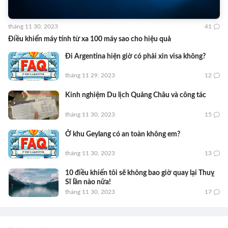
tháng 11 30, 2023
41
Điều khiển máy tính từ xa 100 máy sao cho hiệu quả
Đi Argentina hiện giờ có phải xin visa không?
tháng 11 29, 2023
12
Kinh nghiệm Du lịch Quảng Châu và công tác
tháng 11 30, 2023
15
Ở khu Geylang có an toàn không em?
tháng 11 30, 2023
13
10 điều khiến tôi sẽ không bao giờ quay lại Thuỵ
Sĩ lần nào nữa!
tháng 11 30, 2023
17