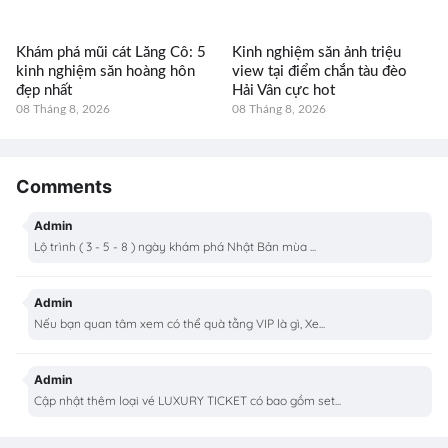
Khám phá mũi cát Lăng Cô: 5
Kinh nghiệm săn ảnh triệu
kinh nghiệm săn hoàng hôn
view tại điểm chắn tàu đèo
đẹp nhất
Hải Vân cực hot
08 Tháng 8, 2026
08 Tháng 8, 2026
Comments
Admin
Lộ trình ( 3 - 5 - 8 ) ngày khám phá Nhật Bản mùa ...
Admin
Nếu bạn quan tâm xem có thể quà tằng VIP là gì, Xe...
Admin
Cập nhật thêm loại vé LUXURY TICKET có bao gồm set...