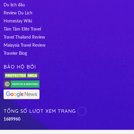
Du lịch đâu
Review Du Lịch
Homestay Wiki
Tâm Tâm Elite Travel
Travel Thailand Review
Malaysia Travel Review
Traveler Blog
BẢO HỘ BỞI
TỔNG SỐ LƯỢT XEM TRANG
1
6
8
9
9
6
0