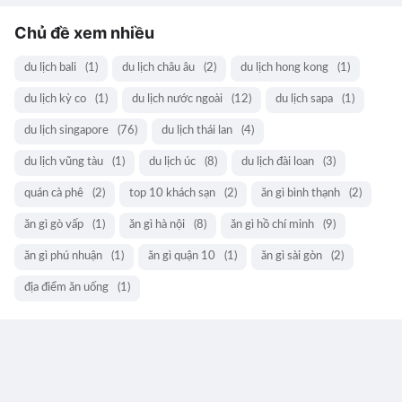
Chủ đề xem nhiều
du lịch bali
(1)
du lịch châu âu
(2)
du lịch hong kong
(1)
du lịch kỳ co
(1)
du lịch nước ngoài
(12)
du lịch sapa
(1)
du lịch singapore
(76)
du lịch thái lan
(4)
du lịch vũng tàu
(1)
du lịch úc
(8)
du lịch đài loan
(3)
quán cà phê
(2)
top 10 khách sạn
(2)
ăn gì bình thạnh
(2)
ăn gì gò vấp
(1)
ăn gì hà nội
(8)
ăn gì hồ chí minh
(9)
ăn gì phú nhuận
(1)
ăn gì quận 10
(1)
ăn gì sài gòn
(2)
địa điểm ăn uống
(1)