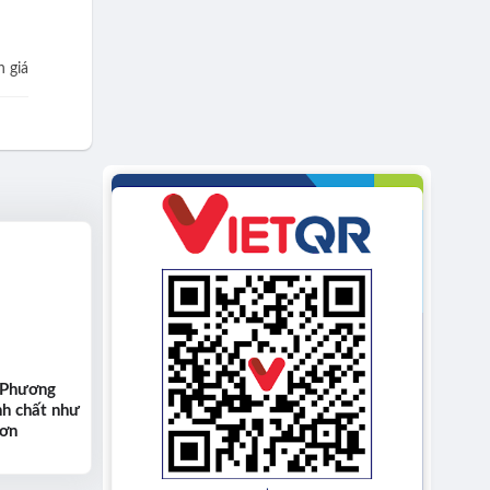
 giá
 Phương
nh chất như
hơn