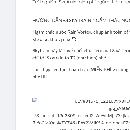
Trải nghiệm Skytrain miễn phí ngắm thác nướ
HƯỚNG DẪN ĐI SKYTRAIN NGẮM THÁC NƯỚ
Ngắm thác nước Rain Vortex, chụp ảnh toàn cảnh
khác rất thú vị nha 🥰
Skytrain này là tuyến nối giữa Terminal 3 và Ter
chỉ tới Skytrain to T2 (như hình) nhé.
Tàu chạy liên tục, hoàn toàn
MIỄN PHÍ
và cũng 
nhé 👍🏼