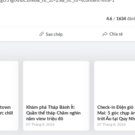
4.6
/
1634
đánh
Chia sẻ
Sao chép
ntown
Khám phá Tháp Bánh Ít:
Check-in Điện gió
c chill
Quần thể tháp Chăm nghìn
Mai: 5 góc chụp ả
năm view triệu đô
trời Âu tại Quy N
07 Tháng 8, 2026
07 Tháng 8, 2026