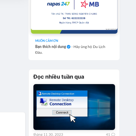
MUỐN CẢM ƠN
Bạn thích nội dung
- Hãy ủng hộ Du Lịch
Đâu.
Đọc nhiều tuần qua
tháng 11 30, 2023
41