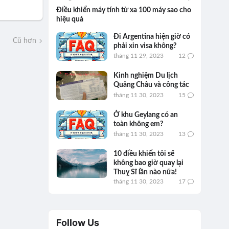
Điều khiển máy tính từ xa 100 máy sao cho
hiệu quả
Đi Argentina hiện giờ có
Cũ hơn
phải xin visa không?
tháng 11 29, 2023
12
Kinh nghiệm Du lịch
Quảng Châu và công tác
tháng 11 30, 2023
15
Ở khu Geylang có an
toàn không em?
tháng 11 30, 2023
13
10 điều khiến tôi sẽ
không bao giờ quay lại
Thuỵ Sĩ lần nào nữa!
tháng 11 30, 2023
17
Follow Us