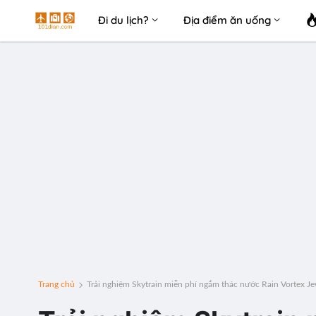
Đi du lịch?
Địa điểm ăn uống
Trang chủ
Trải nghiệm Skytrain miễn phí ngắm thác nước Rain Vortex J