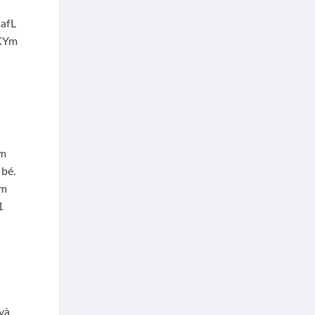
àm
 bé.
ệm
1
và