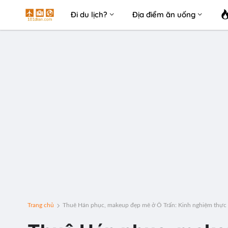
Đi du lịch?
Địa điểm ăn uống
Trang chủ
Thuê Hán phục, makeup đẹp mê ở Ô Trấn: Kinh nghiệm thực 