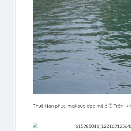
Thuê Hán phục, makeup đẹp mê ở Ô Trấn: Kin