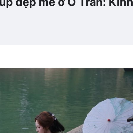
p đẹp mê ở Ô Trấn: Kin