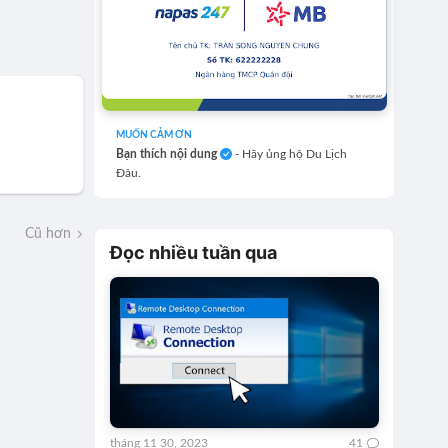
MUỐN CẢM ƠN
Bạn thích nội dung
- Hãy ủng hộ Du Lịch
Đâu.
Cũ hơn
Đọc nhiều tuần qua
tháng 11 30, 2023
41