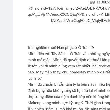
Trải nghiệm thuê Hán phục ở Ô Trấn 💚
Mình đến với Tây Sách - Ô Trấn vào những ngày
mình mê mẩn. Mình đã quyết định đi thuê Hán p
Trước khi đi mình cũng xem rất nhiều bài review
nào. May mắn thay, chủ homestay mình ở đã rất n
lúc là tới.
Mình đã chuẩn bị sẵn tâm lý là bên này nhiều t
định bụng nếu không ưng sẽ tự sửa lại vì mình
thợ trang điểm của tiệm đánh lớp nền không hề 
Makeup xong mình cực kỳ ưng ý. Thời gian trang
Tuy nhiên, tiệm lại mở khá muộn, 9h sáng mới 