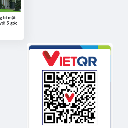
g bí mật
với 5 góc