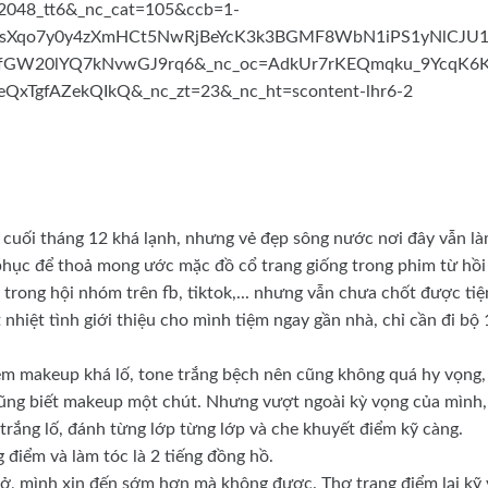
 cuối tháng 12 khá lạnh, nhưng vẻ đẹp sông nước nơi đây vẫn l
hục để thoả mong ước mặc đồ cổ trang giống trong phim từ hồi
 trong hội nhóm trên fb, tiktok,... nhưng vẫn chưa chốt được ti
hiệt tình giới thiệu cho mình tiệm ngay gần nhà, chỉ cần đi bộ 
iệm makeup khá lố, tone trắng bệch nên cũng không quá hy vọng,
 cũng biết makeup một chút. Nhưng vượt ngoài kỳ vọng của mình,
trắng lố, đánh từng lớp từng lớp và che khuyết điểm kỹ càng.
 điểm và làm tóc là 2 tiếng đồng hồ.
mở, mình xin đến sớm hơn mà không được. Thợ trang điểm lại kỹ 