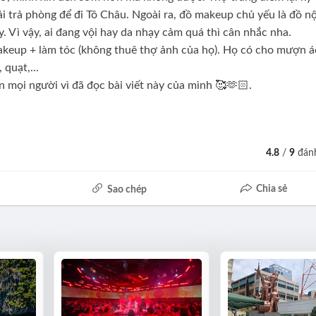
ải trả phòng để đi Tô Châu. Ngoài ra, đồ makeup chủ yếu là đồ nộ
. Vì vậy, ai đang vội hay da nhạy cảm quá thì cân nhắc nha.
akeup + làm tóc (không thuê thợ ảnh của họ). Họ có cho mượn á
quạt,...
 mọi người vì đã đọc bài viết này của mình 🥰🫶🏻.
4.8
/
9
đánh
Chia sẻ
Sao chép