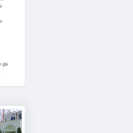
i
o
 giá