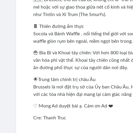
mê hoặc với sự giao thoa giữa nét cổ kính và hi
như Tintin và Xì Trum (The Smurfs).
🍫 Thiên đường ẩm thực
​Socola và Bánh Waffle , nổi tiếng thế giới với
waffle giòn rụm bên ngoài, mềm ngọt bên trong.
🍟 ​Bia Bỉ và Khoai tây chiên: Với hơn 800 loại
văn hóa phi vật thể. Khoai tây chiên cũng nhấ
ăn đường phố thực sự của người dân nơi đây.
🌟Trung tâm chính trị châu Âu
​Brussels là nơi đặt trụ sở của Ủy ban Châu Â
với các tòa nhà hiện đại mang lại cảm giác năn
♡ Mong Ad duyệt bài ạ. Cám ơn Ad ❤️
Cre: Thanh Truc