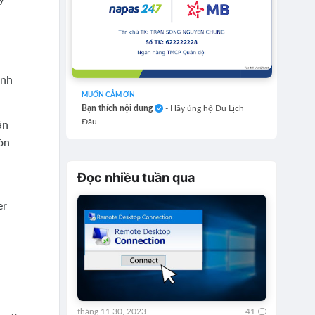
ánh
MUỐN CẢM ƠN
Bạn thích nội dung
- Hãy ủng hộ Du Lịch
Đâu.
ản
ón
Đọc nhiều tuần qua
er
tháng 11 30, 2023
41