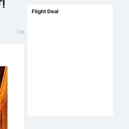
ị
Flight Deal
0