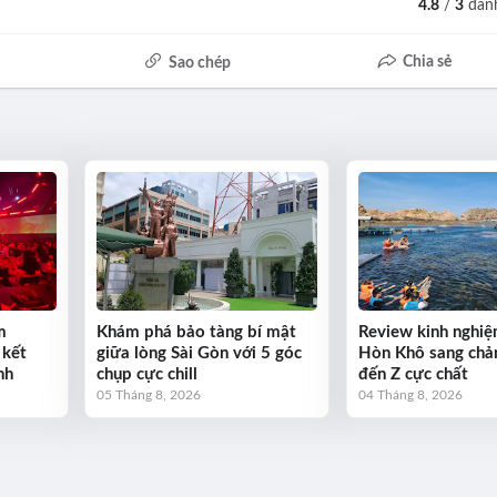
4.8
/
3
đánh
Chia sẻ
Sao chép
m
Khám phá bảo tàng bí mật
Review kinh nghiệ
 kết
giữa lòng Sài Gòn với 5 góc
Hòn Khô sang chả
nh
chụp cực chill
đến Z cực chất
05 Tháng 8, 2026
04 Tháng 8, 2026