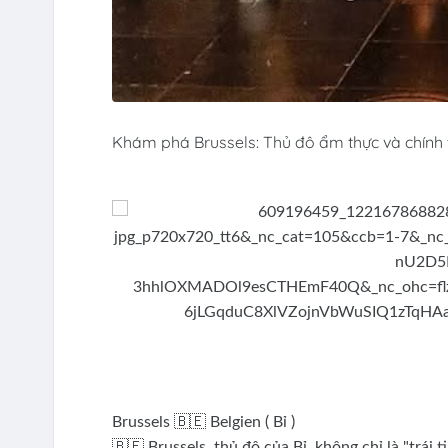
Khám phá Brussels: Thủ đô ẩm thực và chính t
Brussels 🇧🇪 Belgien ( Bỉ )
🇧🇪 Brussels, thủ đô của Bỉ, không chỉ là "trái