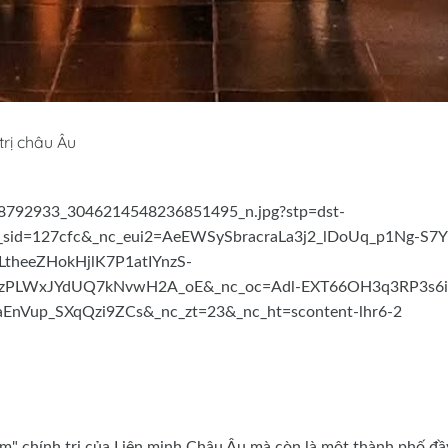
rị châu Âu
 tim" chính trị của Liên minh Châu Âu mà còn là một thành phố đầ