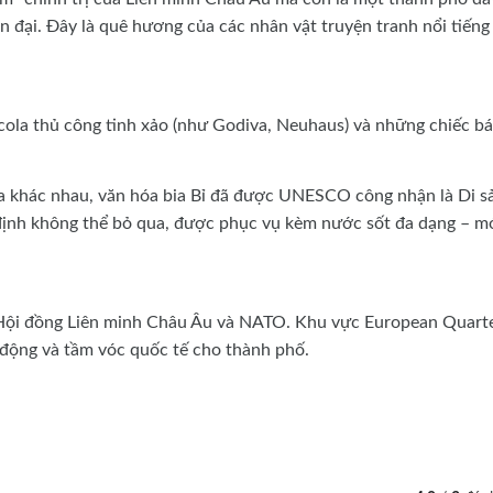
ện đại. Đây là quê hương của các nhân vật truyện tranh nổi tiếng
 socola thủ công tinh xảo (như Godiva, Neuhaus) và những chiếc b
 bia khác nhau, văn hóa bia Bỉ đã được UNESCO công nhận là Di s
t định không thể bỏ qua, được phục vụ kèm nước sốt đa dạng – m
u, Hội đồng Liên minh Châu Âu và NATO. Khu vực European Quart
g động và tầm vóc quốc tế cho thành phố.