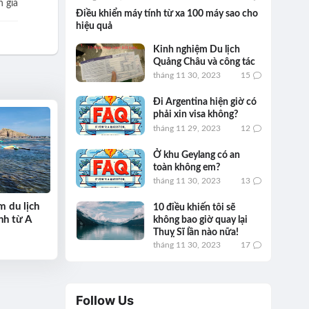
 giá
Điều khiển máy tính từ xa 100 máy sao cho
hiệu quả
Kinh nghiệm Du lịch
Quảng Châu và công tác
tháng 11 30, 2023
15
Đi Argentina hiện giờ có
phải xin visa không?
tháng 11 29, 2023
12
Ở khu Geylang có an
toàn không em?
tháng 11 30, 2023
13
m du lịch
10 điều khiến tôi sẽ
nh từ A
không bao giờ quay lại
Thuỵ Sĩ lần nào nữa!
tháng 11 30, 2023
17
Follow Us