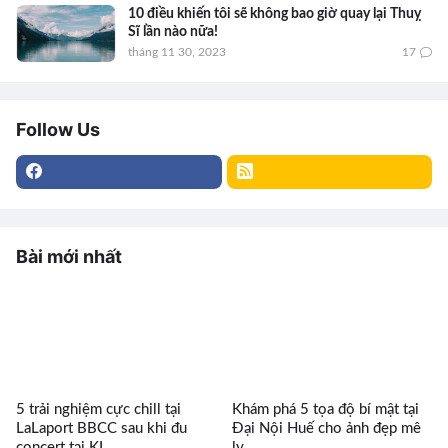
10 điều khiến tôi sẽ không bao giờ quay lại Thuỵ
Sĩ lần nào nữa!
tháng 11 30, 2023
17
Follow Us
Bài mới nhất
5 trải nghiệm cực chill tại
Khám phá 5 tọa độ bí mật tại
LaLaport BBCC sau khi đu
Đại Nội Huế cho ảnh đẹp mê
concert tại KL
ly