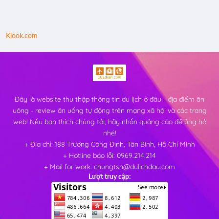
Klook.com
Đây là website thu thập thông tin du lịch ở đâu - địa điểm ăn
uông - review ăn uống tự động trên mạng xã hội và các trang
web! Nếu bạn thích chúng tôi, hãy nhấn quảng cáo để ủng hộ
nhé!
+ Địa chỉ: 188 Trương Công Định, Tân Bình, Hồ Chí Minh
+ Hotline báo lỗi: 0969.214.214
+ Mail for work: chungtsn@dulichdau.com
Lượt truy cập: