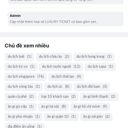
Admin
Cập nhật thêm loại vé LUXURY TICKET có bao gồm set...
Chủ đề xem nhiều
du lịch bali
(1)
du lịch châu âu
(2)
du lịch hong kong
(1)
du lịch kỳ co
(1)
du lịch nước ngoài
(12)
du lịch sapa
(1)
du lịch singapore
(76)
du lịch thái lan
(4)
du lịch vũng tàu
(1)
du lịch úc
(8)
du lịch đài loan
(3)
quán cà phê
(2)
top 10 khách sạn
(2)
ăn gì bình thạnh
(2)
ăn gì gò vấp
(1)
ăn gì hà nội
(8)
ăn gì hồ chí minh
(9)
ăn gì phú nhuận
(1)
ăn gì quận 10
(1)
ăn gì sài gòn
(2)
địa điểm ăn uống
(1)