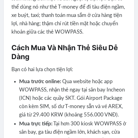
thể dùng nó như thẻ T-money để đi tàu điện ngầm,
xe buýt, taxi; thanh toán mua sắm ở cửa hàng tiện
lợi, nhà hàng; thậm chí rút tiền mặt hoặc chuyển
khoản giữa các thẻ WOWPASS.
Cách Mua Và Nhận Thẻ Siêu Dễ
Dàng
Bạn có hai lựa chọn tiện lợi:
Mua trước online:
Qua website hoặc app
WOWPASS, nhận thẻ ngay tại sân bay Incheon
(ICN) hoặc các quầy SKT. Gói Airport Package
còn kèm SIM, số dư T-money sẵn và vé AREX,
giá từ 29.400 KRW (khoảng 556.000 VNĐ).
Mua trực tiếp:
Tại hơn 300 kiosk WOWPASS ở
sân bay, ga tàu điện ngầm lớn, khách sạn, cửa