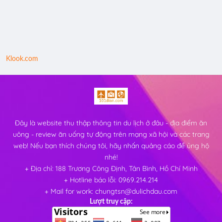
Klook.com
Đây là website thu thập thông tin du lịch ở đâu - địa điểm ăn
uông - review ăn uống tự động trên mạng xã hội và các trang
web! Nếu bạn thích chúng tôi, hãy nhấn quảng cáo để ủng hộ
nhé!
+ Địa chỉ: 188 Trương Công Định, Tân Bình, Hồ Chí Minh
+ Hotline báo lỗi: 0969.214.214
+ Mail for work: chungtsn@dulichdau.com
Lượt truy cập: