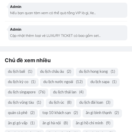
Admin
Nếu bạn quan tâm xem có thể quà tằng VIP là gì, Xe...
Admin
Cập nhật thêm loại vé LUXURY TICKET có bao gồm set...
Chủ đề xem nhiều
du lịch bali
(1)
du lịch châu âu
(2)
du lịch hong kong
(1)
du lịch kỳ co
(1)
du lịch nước ngoài
(12)
du lịch sapa
(1)
du lịch singapore
(76)
du lịch thái lan
(4)
du lịch vũng tàu
(1)
du lịch úc
(8)
du lịch đài loan
(3)
quán cà phê
(2)
top 10 khách sạn
(2)
ăn gì bình thạnh
(2)
ăn gì gò vấp
(1)
ăn gì hà nội
(8)
ăn gì hồ chí minh
(9)