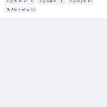
ăn gì phú nhuận
(1)
ăn gì quận 10
(1)
ăn gì sài gòn
(2)
địa điểm ăn uống
(1)