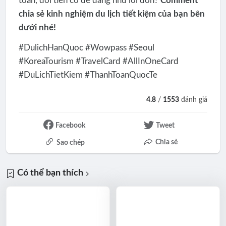
toán, đổi tiền có dễ dàng như lời đồn?
Comment
chia sẻ kinh nghiệm du lịch tiết kiệm của bạn bên
dưới nhé!
#DulichHanQuoc #Wowpass #Seoul
#KoreaTourism #TravelCard #AllInOneCard
#DuLichTietKiem #ThanhToanQuocTe
4.8
/
1553
đánh giá
Facebook
Tweet
Chia sẻ
Sao chép
Có thể bạn thích