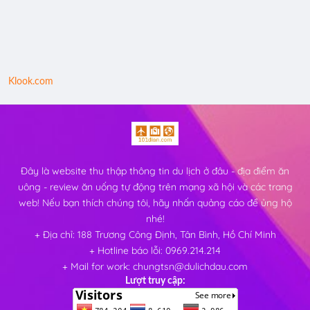
Klook.com
Đây là website thu thập thông tin du lịch ở đâu - địa điểm ăn
uông - review ăn uống tự động trên mạng xã hội và các trang
web! Nếu bạn thích chúng tôi, hãy nhấn quảng cáo để ủng hộ
nhé!
+ Địa chỉ: 188 Trương Công Định, Tân Bình, Hồ Chí Minh
+ Hotline báo lỗi: 0969.214.214
+ Mail for work: chungtsn@dulichdau.com
Lượt truy cập: