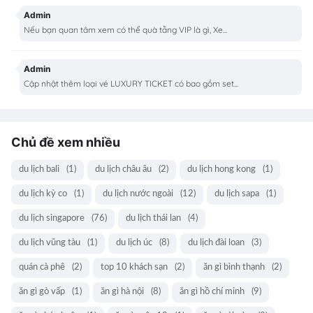
Admin
Nếu bạn quan tâm xem có thể quà tằng VIP là gì, Xe...
Admin
Cập nhật thêm loại vé LUXURY TICKET có bao gồm set...
Chủ đề xem nhiều
du lịch bali
(1)
du lịch châu âu
(2)
du lịch hong kong
(1)
du lịch kỳ co
(1)
du lịch nước ngoài
(12)
du lịch sapa
(1)
du lịch singapore
(76)
du lịch thái lan
(4)
du lịch vũng tàu
(1)
du lịch úc
(8)
du lịch đài loan
(3)
quán cà phê
(2)
top 10 khách sạn
(2)
ăn gì bình thạnh
(2)
ăn gì gò vấp
(1)
ăn gì hà nội
(8)
ăn gì hồ chí minh
(9)