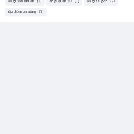
ăn gì phú nhuận
(1)
ăn gì quận 10
(1)
ăn gì sài gòn
(2)
địa điểm ăn uống
(1)