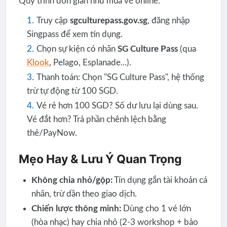
Quy trình đơn giản như mua vé online:
Truy cập
sgculturepass.gov.sg
, đăng nhập
Singpass để xem tín dụng.
Chọn sự kiện có nhãn
SG Culture Pass
(qua
Klook
, Pelago, Esplanade...).
Thanh toán: Chọn "SG Culture Pass", hệ thống
trừ tự động từ 100 SGD.
Vé rẻ hơn 100 SGD? Số dư lưu lại dùng sau.
Vé đắt hơn? Trả phần chênh lệch bằng
thẻ/PayNow.
Mẹo Hay & Lưu Ý Quan Trọng
Không chia nhỏ/gộp:
Tín dụng gắn tài khoản cá
nhân, trừ dần theo giao dịch.
Chiến lược thông minh:
Dùng cho 1 vé lớn
(hòa nhạc) hay chia nhỏ (2-3 workshop + bảo