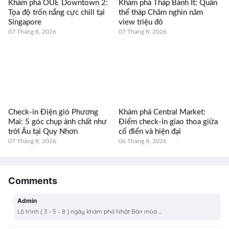
Khám phá OUE Downtown 2:
Khám phá Tháp Bánh Ít: Quần
Tọa độ trốn nắng cực chill tại
thể tháp Chăm nghìn năm
Singapore
view triệu đô
07 Tháng 8, 2026
07 Tháng 8, 2026
Check-in Điện gió Phương
Khám phá Central Market:
Mai: 5 góc chụp ảnh chất như
Điểm check-in giao thoa giữa
trời Âu tại Quy Nhơn
cổ điển và hiện đại
07 Tháng 8, 2026
06 Tháng 8, 2026
Comments
Admin
Lộ trình ( 3 - 5 - 8 ) ngày khám phá Nhật Bản mùa ...