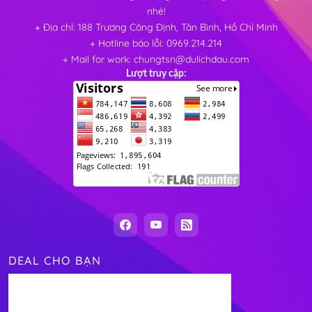
nhé!
+ Địa chỉ: 188 Trương Công Định, Tân Bình, Hồ Chí Minh
+ Hotline báo lỗi: 0969.214.214
+ Mail for work: chungtsn@dulichdau.com
Lượt truy cập:
DEAL CHO BẠN