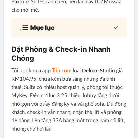
Paxtonz Suites cạnh bên, nên lần này thử Mossaz
cho mới mẻ.
Mục lục
Đặt Phòng & Check-in Nhanh
Chóng
Tôi book qua app
Trip.com
loại
Deluxe Studio
giá
RM104.95, chưa kèm bữa sáng nhưng đã tính
thuế. Suite có nhiều host quản lý, phòng tôi thuộc
MyKey. Đến nơi lúc 3:25 chiều, lobby tầng dưới
nhỏ gọn với quầy đăng ký và vài ghế sofa. Dù đông
khách, check-in vẫn nhanh, nhận thẻ lift và phòng
dễ dàng. Lên tầng 33A bằng một trong năm cái lift,
nhưng chờ hơi lâu.