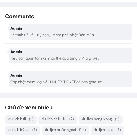
Comments
Admin
Lộ trình ( 3 - 5 - 8 ) ngày khám phá Nhật Bản mùa ...
Admin
Nếu bạn quan tâm xem có thể quà tằng VIP là gì, Xe...
Admin
Cập nhật thêm loại vé LUXURY TICKET có bao gồm set...
Chủ đề xem nhiều
du lịch bali
(1)
du lịch châu âu
(2)
du lịch hong kong
(1)
du lịch kỳ co
(1)
du lịch nước ngoài
(12)
du lịch sapa
(1)