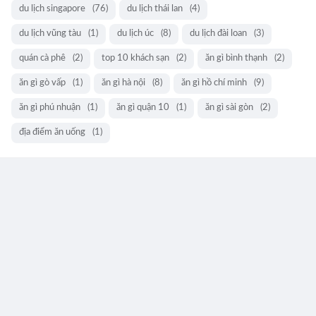
du lịch singapore
(76)
du lịch thái lan
(4)
du lịch vũng tàu
(1)
du lịch úc
(8)
du lịch đài loan
(3)
quán cà phê
(2)
top 10 khách sạn
(2)
ăn gì bình thạnh
(2)
ăn gì gò vấp
(1)
ăn gì hà nội
(8)
ăn gì hồ chí minh
(9)
ăn gì phú nhuận
(1)
ăn gì quận 10
(1)
ăn gì sài gòn
(2)
địa điểm ăn uống
(1)