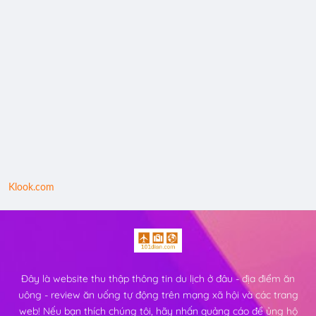
Klook.com
Đây là website thu thập thông tin du lịch ở đâu - địa điểm ăn
uông - review ăn uống tự động trên mạng xã hội và các trang
web! Nếu bạn thích chúng tôi, hãy nhấn quảng cáo để ủng hộ