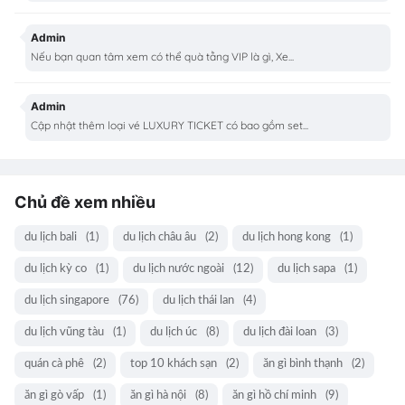
Admin
Nếu bạn quan tâm xem có thể quà tằng VIP là gì, Xe...
Admin
Cập nhật thêm loại vé LUXURY TICKET có bao gồm set...
Chủ đề xem nhiều
du lịch bali
(1)
du lịch châu âu
(2)
du lịch hong kong
(1)
du lịch kỳ co
(1)
du lịch nước ngoài
(12)
du lịch sapa
(1)
du lịch singapore
(76)
du lịch thái lan
(4)
du lịch vũng tàu
(1)
du lịch úc
(8)
du lịch đài loan
(3)
quán cà phê
(2)
top 10 khách sạn
(2)
ăn gì bình thạnh
(2)
ăn gì gò vấp
(1)
ăn gì hà nội
(8)
ăn gì hồ chí minh
(9)