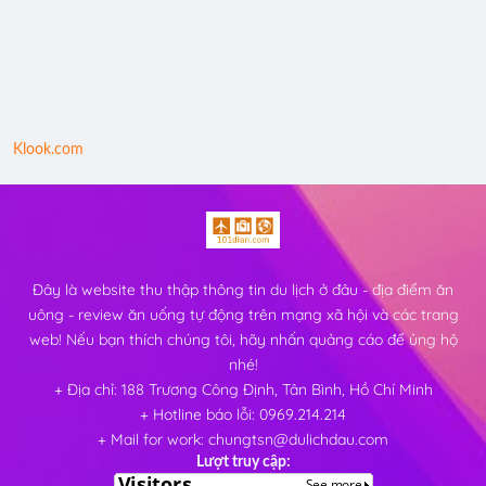
Klook.com
Đây là website thu thập thông tin du lịch ở đâu - địa điểm ăn
uông - review ăn uống tự động trên mạng xã hội và các trang
web! Nếu bạn thích chúng tôi, hãy nhấn quảng cáo để ủng hộ
nhé!
+ Địa chỉ: 188 Trương Công Định, Tân Bình, Hồ Chí Minh
+ Hotline báo lỗi: 0969.214.214
+ Mail for work: chungtsn@dulichdau.com
Lượt truy cập: