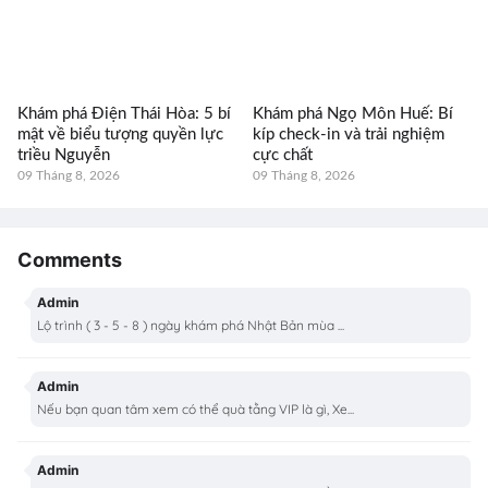
Khám phá Điện Thái Hòa: 5 bí
Khám phá Ngọ Môn Huế: Bí
mật về biểu tượng quyền lực
kíp check-in và trải nghiệm
triều Nguyễn
cực chất
09 Tháng 8, 2026
09 Tháng 8, 2026
Comments
Admin
Lộ trình ( 3 - 5 - 8 ) ngày khám phá Nhật Bản mùa ...
Admin
Nếu bạn quan tâm xem có thể quà tằng VIP là gì, Xe...
Admin