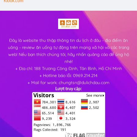
Klook.com
Đây là website thu thập thông tin du lịch ở đâu - địa điểm ăn
uông - review ăn uống tự động trên mạng xã hội và các trang
web! Nếu bạn thích chúng tôi, hãy nhấn quảng cáo để ủng hộ
nhé!
+ Địa chỉ: 188 Trương Công Định, Tân Bình, Hồ Chí Minh
+ Hotline báo lỗi: 0969.214.214
+ Mail for work: chungtsn@dulichdau.com
Lượt truy cập: