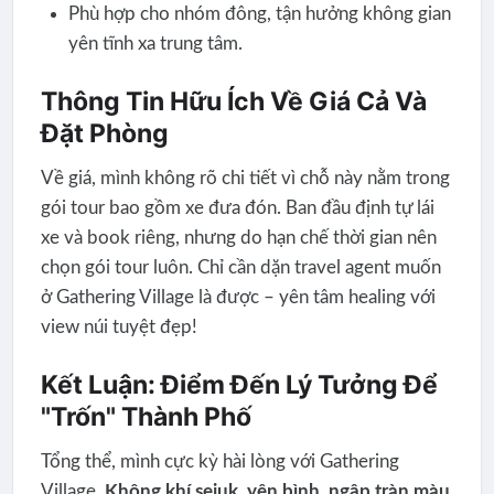
Phù hợp cho nhóm đông, tận hưởng không gian
yên tĩnh xa trung tâm.
Thông Tin Hữu Ích Về Giá Cả Và
Đặt Phòng
Về giá, mình không rõ chi tiết vì chỗ này nằm trong
gói tour bao gồm xe đưa đón. Ban đầu định tự lái
xe và book riêng, nhưng do hạn chế thời gian nên
chọn gói tour luôn. Chỉ cần dặn travel agent muốn
ở Gathering Village là được – yên tâm healing với
view núi tuyệt đẹp!
Kết Luận: Điểm Đến Lý Tưởng Để
"Trốn" Thành Phố
Tổng thể, mình cực kỳ hài lòng với Gathering
Village.
Không khí sejuk, yên bình, ngập tràn màu