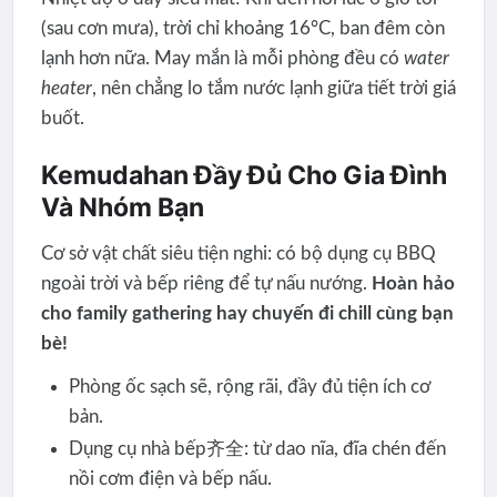
(sau cơn mưa), trời chỉ khoảng 16°C, ban đêm còn
lạnh hơn nữa. May mắn là mỗi phòng đều có
water
heater
, nên chẳng lo tắm nước lạnh giữa tiết trời giá
buốt.
Kemudahan Đầy Đủ Cho Gia Đình
Và Nhóm Bạn
Cơ sở vật chất siêu tiện nghi: có bộ dụng cụ BBQ
ngoài trời và bếp riêng để tự nấu nướng.
Hoàn hảo
cho family gathering hay chuyến đi chill cùng bạn
bè!
Phòng ốc sạch sẽ, rộng rãi, đầy đủ tiện ích cơ
bản.
Dụng cụ nhà bếp齐全: từ dao nĩa, đĩa chén đến
nồi cơm điện và bếp nấu.