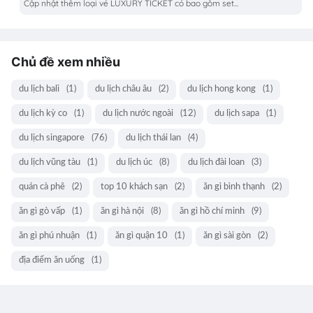
Cập nhật thêm loại vé LUXURY TICKET có bao gồm set...
Chủ đề xem nhiều
du lịch bali
(1)
du lịch châu âu
(2)
du lịch hong kong
(1)
du lịch kỳ co
(1)
du lịch nước ngoài
(12)
du lịch sapa
(1)
du lịch singapore
(76)
du lịch thái lan
(4)
du lịch vũng tàu
(1)
du lịch úc
(8)
du lịch đài loan
(3)
quán cà phê
(2)
top 10 khách sạn
(2)
ăn gì bình thạnh
(2)
ăn gì gò vấp
(1)
ăn gì hà nội
(8)
ăn gì hồ chí minh
(9)
ăn gì phú nhuận
(1)
ăn gì quận 10
(1)
ăn gì sài gòn
(2)
địa điểm ăn uống
(1)