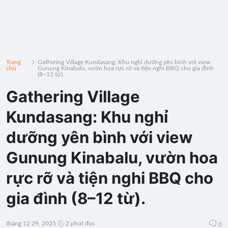
Trang
Gathering Village Kundasang: Khu nghỉ dưỡng yên bình với view
chủ
Gunung Kinabalu, vườn hoa rực rỡ và tiện nghi BBQ cho gia đình
(8–12 từ).
Gathering Village
Kundasang: Khu nghỉ
dưỡng yên bình với view
Gunung Kinabalu, vườn hoa
rực rỡ và tiện nghi BBQ cho
gia đình (8–12 từ).
tháng 12 29, 2025
2 phút đọc
0