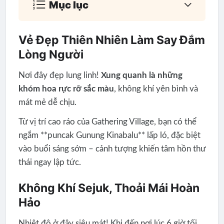
Mục lục
Vẻ Đẹp Thiên Nhiên Làm Say Đắm
Lòng Người
Nơi đây đẹp lung linh!
Xung quanh là những
khóm hoa rực rỡ sắc màu
, không khí yên bình và
mát mẻ dễ chịu.
Từ vị trí cao ráo của Gathering Village, bạn có thể
ngắm **puncak Gunung Kinabalu** lấp ló, đặc biệt
vào buổi sáng sớm – cảnh tượng khiến tâm hồn thư
thái ngay lập tức.
Không Khí Sejuk, Thoải Mái Hoàn
Hảo
Nhiệt độ ở đây siêu mát! Khi đến nơi lúc 6 giờ tối