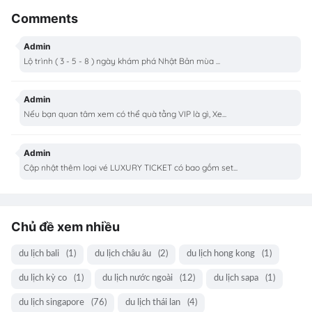
Comments
Admin
Lộ trình ( 3 - 5 - 8 ) ngày khám phá Nhật Bản mùa ...
Admin
Nếu bạn quan tâm xem có thể quà tằng VIP là gì, Xe...
Admin
Cập nhật thêm loại vé LUXURY TICKET có bao gồm set...
Chủ đề xem nhiều
du lịch bali
(1)
du lịch châu âu
(2)
du lịch hong kong
(1)
du lịch kỳ co
(1)
du lịch nước ngoài
(12)
du lịch sapa
(1)
du lịch singapore
(76)
du lịch thái lan
(4)