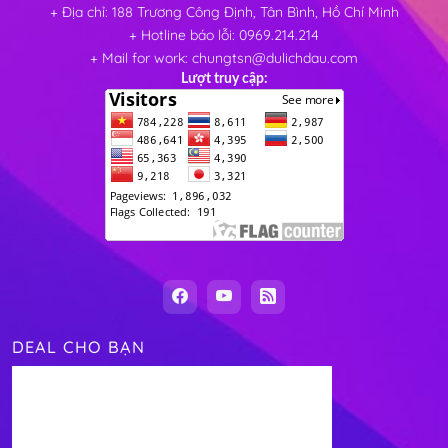
+ Địa chỉ: 188 Trương Công Định, Tân Bình, Hồ Chí Minh
+ Hotline báo lỗi: 0969.214.214
+ Mail for work: chungtsn@dulichdau.com
Lượt truy cập:
DEAL CHO BẠN