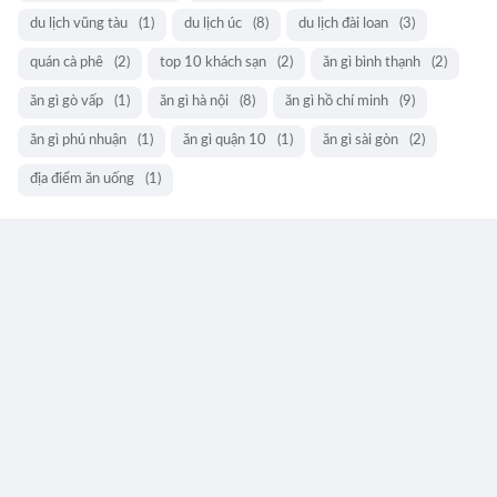
du lịch vũng tàu
(1)
du lịch úc
(8)
du lịch đài loan
(3)
quán cà phê
(2)
top 10 khách sạn
(2)
ăn gì bình thạnh
(2)
ăn gì gò vấp
(1)
ăn gì hà nội
(8)
ăn gì hồ chí minh
(9)
ăn gì phú nhuận
(1)
ăn gì quận 10
(1)
ăn gì sài gòn
(2)
địa điểm ăn uống
(1)