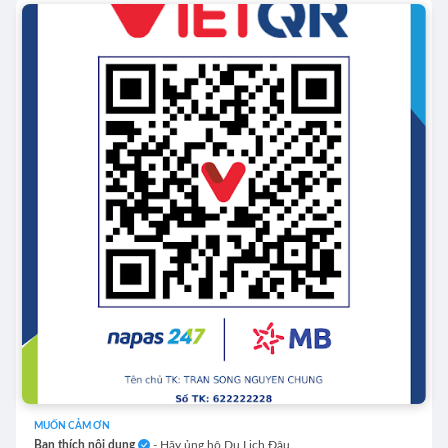
MUỐN CẢM ƠN
Bạn thích nội dung
- Hãy ủng hộ Du Lịch Đâu.