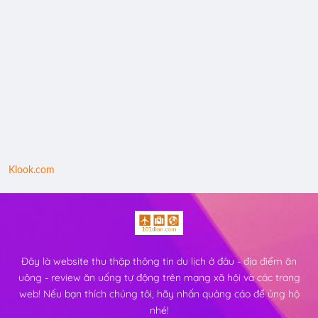
Klook.com
Đây là website thu thập thông tin du lịch ở đâu - địa điểm ăn
uông - review ăn uống tự động trên mạng xã hội và các trang
web! Nếu bạn thích chúng tôi, hãy nhấn quảng cáo để ủng hộ
nhé!