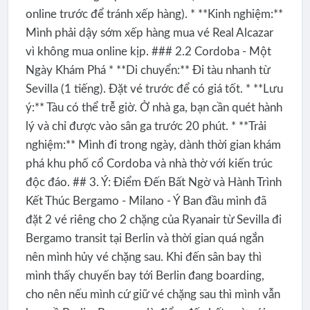
online trước để tránh xếp hàng). * **Kinh nghiệm:**
Mình phải dậy sớm xếp hàng mua vé Real Alcazar
vì không mua online kịp. ### 2.2 Cordoba - Một
Ngày Khám Phá * **Di chuyển:** Đi tàu nhanh từ
Sevilla (1 tiếng). Đặt vé trước để có giá tốt. * **Lưu
ý:** Tàu có thể trễ giờ. Ở nhà ga, bạn cần quét hành
lý và chỉ được vào sân ga trước 20 phút. * **Trải
nghiệm:** Mình đi trong ngày, dành thời gian khám
phá khu phố cổ Cordoba và nhà thờ với kiến trúc
độc đáo. ## 3. Ý: Điểm Đến Bất Ngờ và Hành Trình
Kết Thúc Bergamo - Milano - Ý Ban đầu mình đã
đặt 2 vé riêng cho 2 chặng của Ryanair từ Sevilla đi
Bergamo transit tại Berlin và thời gian quá ngắn
nên mình hủy vé chặng sau. Khi đến sân bay thì
mình thấy chuyến bay tới Berlin đang boarding,
cho nên nếu mình cứ giữ vé chặng sau thì mình vẫn