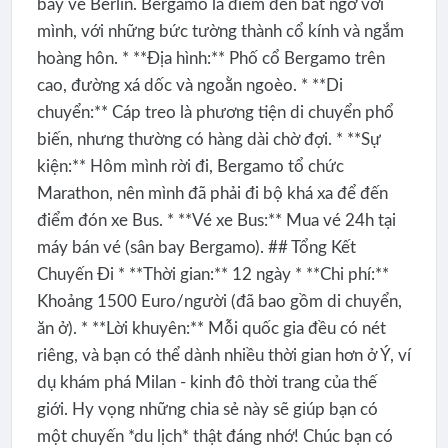
bay về Berlin. Bergamo là điểm đến bất ngờ với
mình, với những bức tường thành cổ kính và ngắm
hoàng hôn. * **Địa hình:** Phố cổ Bergamo trên
cao, đường xá dốc và ngoằn ngoèo. * **Di
chuyển:** Cáp treo là phương tiện di chuyển phổ
biến, nhưng thường có hàng dài chờ đợi. * **Sự
kiện:** Hôm mình rời đi, Bergamo tổ chức
Marathon, nên mình đã phải đi bộ khá xa để đến
điểm đón xe Bus. * **Vé xe Bus:** Mua vé 24h tại
máy bán vé (sân bay Bergamo). ## Tổng Kết
Chuyến Đi * **Thời gian:** 12 ngày * **Chi phí:**
Khoảng 1500 Euro/người (đã bao gồm di chuyển,
ăn ở). * **Lời khuyên:** Mỗi quốc gia đều có nét
riêng, và bạn có thể dành nhiều thời gian hơn ở Ý, ví
dụ khám phá Milan - kinh đô thời trang của thế
giới. Hy vọng những chia sẻ này sẽ giúp bạn có
một chuyến *du lịch* thật đáng nhớ! Chúc bạn có