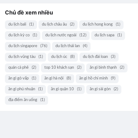
Chủ đề xem nhiều
du lịch bali
(1)
du lịch châu âu
(2)
du lịch hong kong
(1)
du lịch kỳ co
(1)
du lịch nước ngoài
(12)
du lịch sapa
(1)
du lịch singapore
(76)
du lịch thái lan
(4)
du lịch vũng tàu
(1)
du lịch úc
(8)
du lịch đài loan
(3)
quán cà phê
(2)
top 10 khách sạn
(2)
ăn gì bình thạnh
(2)
ăn gì gò vấp
(1)
ăn gì hà nội
(8)
ăn gì hồ chí minh
(9)
ăn gì phú nhuận
(1)
ăn gì quận 10
(1)
ăn gì sài gòn
(2)
địa điểm ăn uống
(1)