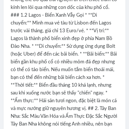
kính len lỏi qua những con dốc của khu phố cổ.
### 1.2 Lagos - Biển Xanh Vẫy Gọi * **Di
chuyển:** Mình mua vé tàu từ Lisbon đến Lagos
trước vài tháng, giá chỉ 13 Euro/vé. * **Vị trí:**
Lagos là thành phố biển xinh đẹp ở phía Nam Bồ
Đào Nha. * **Di chuyển:** Sử dụng ứng dụng Bolt
(hoặc Uber) để đến các bãi biển. * **Bãi biển:** Bãi
biển gần khu phố cổ có nhiều mỏm đá đẹp nhưng
có thể có tảo biển. Nếu muốn tắm biển thoải mái,
bạn có thể đến những bãi biển cách xa hơn. *
**Thời tiết:** Biển đầu tháng 10 khá lạnh, nhưng
sau khi xuống nước bạn sẽ thấy "chiến" ngay. *
**Ẩm thực:** Hải sản tươi ngon, đặc biệt là món cá
và mực nướng giữ nguyên hương vị. ## 2. Tây Ban
Nha: Sắc Màu Văn Hóa và Ẩm Thực Đặc Sắc Người
Tây Ban Nha không nói tiếng Anh nhiều, nên bạn