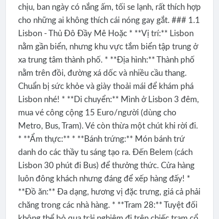
chịu, ban ngày có nắng ấm, tối se lạnh, rất thích hợp
cho những ai không thích cái nóng gay gắt. ### 1.1
Lisbon - Thủ Đô Đầy Mê Hoặc * **Vị trí:** Lisbon
nằm gần biển, nhưng khu vực tắm biển tập trung ở
xa trung tâm thành phố. * **Địa hình:** Thành phố
nằm trên đồi, đường xá dốc và nhiều cầu thang.
Chuẩn bị sức khỏe và giày thoải mái để khám phá
Lisbon nhé! * **Di chuyển:** Mình ở Lisbon 3 đêm,
mua vé công cộng 15 Euro/người (dùng cho
Metro, Bus, Tram). Vé còn thừa một chút khi rời đi.
* **Ẩm thực:** * **Bánh trứng:** Món bánh trứ
danh do các thầy tu sáng tạo ra. Đến Belem (cách
Lisbon 30 phút đi Bus) để thưởng thức. Cửa hàng
luôn đông khách nhưng đáng để xếp hàng đấy! *
**Đồ ăn:** Đa dạng, hương vị đặc trưng, giá cả phải
chăng trong các nhà hàng. * **Tram 28:** Tuyệt đối
không thể bỏ qua trải nghiệm đi trên chiếc tram cổ