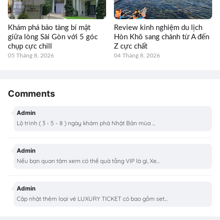
Khám phá bảo tàng bí mật
Review kinh nghiệm du lịch
giữa lòng Sài Gòn với 5 góc
Hòn Khô sang chảnh từ A đến
chụp cực chill
Z cực chất
05 Tháng 8, 2026
04 Tháng 8, 2026
Comments
Admin
Lộ trình ( 3 - 5 - 8 ) ngày khám phá Nhật Bản mùa ...
Admin
Nếu bạn quan tâm xem có thể quà tằng VIP là gì, Xe...
Admin
Cập nhật thêm loại vé LUXURY TICKET có bao gồm set...