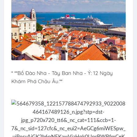
* **Bồ Đào Nha - Tây Ban Nha - Ý: 12 Ngày
Khám Phá Châu Âu.**