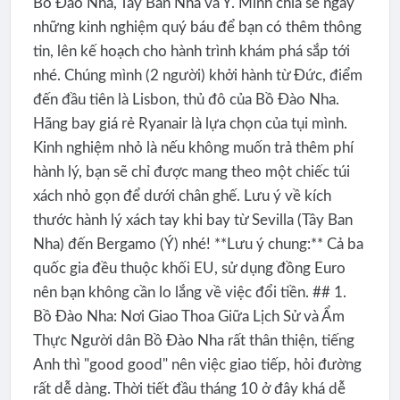
Bồ Đào Nha, Tây Ban Nha và Ý. Mình chia sẻ ngay
những kinh nghiệm quý báu để bạn có thêm thông
tin, lên kế hoạch cho hành trình khám phá sắp tới
nhé. Chúng mình (2 người) khởi hành từ Đức, điểm
đến đầu tiên là Lisbon, thủ đô của Bồ Đào Nha.
Hãng bay giá rẻ Ryanair là lựa chọn của tụi mình.
Kinh nghiệm nhỏ là nếu không muốn trả thêm phí
hành lý, bạn sẽ chỉ được mang theo một chiếc túi
xách nhỏ gọn để dưới chân ghế. Lưu ý về kích
thước hành lý xách tay khi bay từ Sevilla (Tây Ban
Nha) đến Bergamo (Ý) nhé! **Lưu ý chung:** Cả ba
quốc gia đều thuộc khối EU, sử dụng đồng Euro
nên bạn không cần lo lắng về việc đổi tiền. ## 1.
Bồ Đào Nha: Nơi Giao Thoa Giữa Lịch Sử và Ẩm
Thực Người dân Bồ Đào Nha rất thân thiện, tiếng
Anh thì "good good" nên việc giao tiếp, hỏi đường
rất dễ dàng. Thời tiết đầu tháng 10 ở đây khá dễ