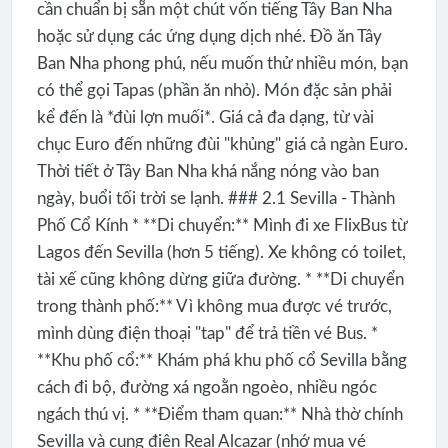
cần chuẩn bị sẵn một chút vốn tiếng Tây Ban Nha
hoặc sử dụng các ứng dụng dịch nhé. Đồ ăn Tây
Ban Nha phong phú, nếu muốn thử nhiều món, bạn
có thể gọi Tapas (phần ăn nhỏ). Món đặc sản phải
kể đến là *đùi lợn muối*. Giá cả đa dạng, từ vài
chục Euro đến những đùi "khủng" giá cả ngàn Euro.
Thời tiết ở Tây Ban Nha khá nắng nóng vào ban
ngày, buổi tối trời se lạnh. ### 2.1 Sevilla - Thành
Phố Cổ Kính * **Di chuyển:** Mình đi xe FlixBus từ
Lagos đến Sevilla (hơn 5 tiếng). Xe không có toilet,
tài xế cũng không dừng giữa đường. * **Di chuyển
trong thành phố:** Vì không mua được vé trước,
mình dùng điện thoại "tap" để trả tiền vé Bus. *
**Khu phố cổ:** Khám phá khu phố cổ Sevilla bằng
cách đi bộ, đường xá ngoằn ngoèo, nhiều ngóc
ngách thú vị. * **Điểm tham quan:** Nhà thờ chính
Sevilla và cung điện Real Alcazar (nhớ mua vé