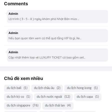
Comments
Admin
Lộ trình ( 3 - 5 - 8 ) ngày khám phá Nhật Bản mùa ...
Admin
Nếu bạn quan tâm xem có thể quà tằng VIP là gì, Xe...
Admin
Cập nhật thêm loại vé LUXURY TICKET có bao gồm set...
Chủ đề xem nhiều
du lịch bali
(1)
du lịch châu âu
(2)
du lịch hong kong
(1)
du lịch kỳ co
(1)
du lịch nước ngoài
(12)
du lịch sapa
(1)
du lịch singapore
(76)
du lịch thái lan
(4)