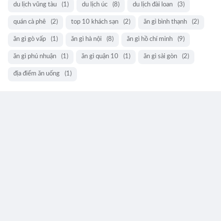
du lịch vũng tàu
(1)
du lịch úc
(8)
du lịch đài loan
(3)
quán cà phê
(2)
top 10 khách sạn
(2)
ăn gì bình thạnh
(2)
ăn gì gò vấp
(1)
ăn gì hà nội
(8)
ăn gì hồ chí minh
(9)
ăn gì phú nhuận
(1)
ăn gì quận 10
(1)
ăn gì sài gòn
(2)
địa điểm ăn uống
(1)