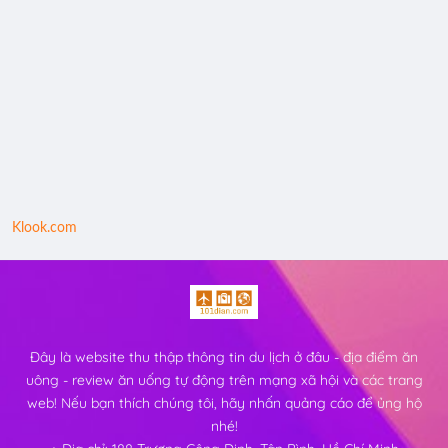
Klook.com
Đây là website thu thập thông tin du lịch ở đâu - địa điểm ăn
uông - review ăn uống tự động trên mạng xã hội và các trang
web! Nếu bạn thích chúng tôi, hãy nhấn quảng cáo để ủng hộ
nhé!