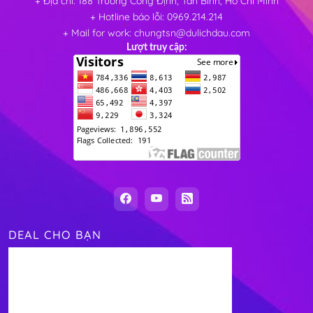
+ Địa chỉ: 188 Trương Công Định, Tân Bình, Hồ Chí Minh
+ Hotline báo lỗi: 0969.214.214
+ Mail for work: chungtsn@dulichdau.com
Lượt truy cập:
DEAL CHO BẠN