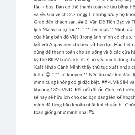
tàu + bus. Bạn có thể thanh toán vé tàu bằng ti
và về. Giá vé chỉ 2,7 ringgit, nhưng lưu ý họ khô
Grab đến khách sạn. ## 2. Vấn Đề Tiền Bạc và T
lịch Malaysia tự túc**: * **Tiền mặt:** Mình đổi
cửa hàng bán đồ Việt (trong ảnh mình có chụp, m
kết với Alipay nên chi tiêu rất tiện lợi. Hầu h
dùng để thanh toán cho ăn uống và ở các cửa hàn
ký thẻ BIDV trước khi đi. Chủ yếu mình dùng th
Xuất Nhập Cảnh Mình thấy thủ tục xuất nhập c
luôn. 😉 * **Lời khuyên:** Nên ăn mặc kín đáo, l
mình cũng không có gì đặc biệt. ## 4. Về SIM v
khoảng 130k VNĐ. Kết nối rất ổn định, có hướng
sẻ này sẽ hữu ích cho các bạn đang lên kế hoạch
mình đã từng băn khoăn nhất khi chuẩn bị. Chúc
toàn giống như mình nha! 🥰