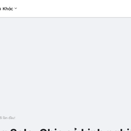
Khác
i lần đầu!