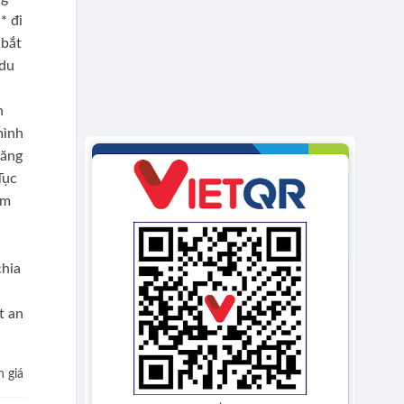
* đi
 bắt
*du
n
mình
đăng
Tục
em
chia
t an
 giá