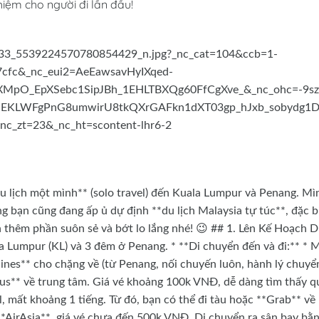
iệm cho người đi lần đầu!
u lịch một mình** (solo travel) đến Kuala Lumpur và Penang. Mì
 bạn cũng đang ấp ủ dự định **du lịch Malaysia tự túc**, đặc b
h thêm phần suôn sẻ và bớt lo lắng nhé! 😉 ## 1. Lên Kế Hoạch D
Lumpur (KL) và 3 đêm ở Penang. * **Di chuyển đến và đi:** * 
lines** cho chặng về (từ Penang, nối chuyến luôn, hành lý chuyể
*bus** về trung tâm. Giá vé khoảng 100k VNĐ, dễ dàng tìm thấy q
l, mất khoảng 1 tiếng. Từ đó, bạn có thể đi tàu hoặc **Grab** về
*AirAsia**, giá vé chưa đến 500k VNĐ. Di chuyển ra sân bay bằ