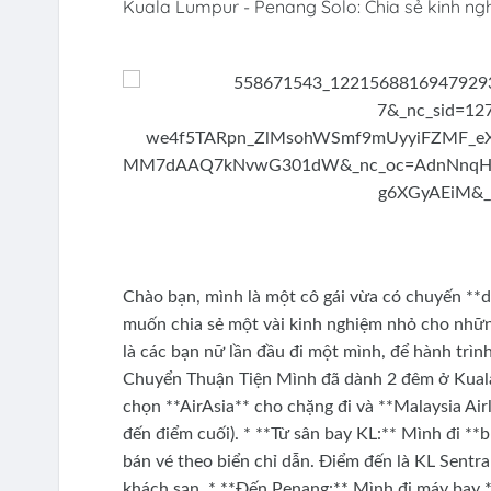
Kuala Lumpur - Penang Solo: Chia sẻ kinh ngh
Chào bạn, mình là một cô gái vừa có chuyến **d
muốn chia sẻ một vài kinh nghiệm nhỏ cho những
là các bạn nữ lần đầu đi một mình, để hành trìn
Chuyển Thuận Tiện Mình đã dành 2 đêm ở Kuala 
chọn **AirAsia** cho chặng đi và **Malaysia Air
đến điểm cuối). * **Từ sân bay KL:** Mình đi *
bán vé theo biển chỉ dẫn. Điểm đến là KL Sentra
khách sạn. * **Đến Penang:** Mình đi máy bay *