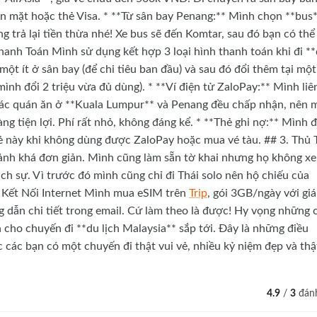
ền mặt hoặc thẻ Visa. * **Từ sân bay Penang:** Mình chọn **bus*
ng trả lại tiền thừa nhé! Xe bus sẽ đến Komtar, sau đó bạn có thể
hanh Toán Mình sử dụng kết hợp 3 loại hình thanh toán khi đi *
 một ít ở sân bay (để chi tiêu ban đầu) và sau đó đổi thêm tại một
ình đổi 2 triệu vừa đủ dùng). * **Ví điện tử ZaloPay:** Mình liê
ết các quán ăn ở **Kuala Lumpur** và Penang đều chấp nhận, nên 
g tiện lợi. Phí rất nhỏ, không đáng kể. * **Thẻ ghi nợ:** Mình 
ẻ này khi không dùng được ZaloPay hoặc mua vé tàu. ## 3. Thủ 
ảnh khá đơn giản. Mình cũng làm sẵn tờ khai nhưng họ không x
ịch sự. Vì trước đó mình cũng chỉ đi Thái solo nên hộ chiếu của
à Kết Nối Internet Mình mua eSIM trên
Trip
, gói 3GB/ngày với giá
 dẫn chi tiết trong email. Cứ làm theo là được! Hy vọng những 
 cho chuyến đi **du lịch Malaysia** sắp tới. Đây là những điều
 các bạn có một chuyến đi thật vui vẻ, nhiều kỷ niệm đẹp và thậ
4.9
/
3
đánh