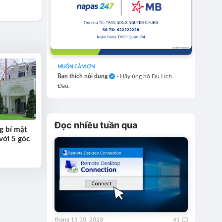
MUỐN CẢM ƠN
Bạn thích nội dung
- Hãy ủng hộ Du Lịch
Đâu.
Đọc nhiều tuần qua
g bí mật
với 5 góc
tháng 11 30, 2023
41