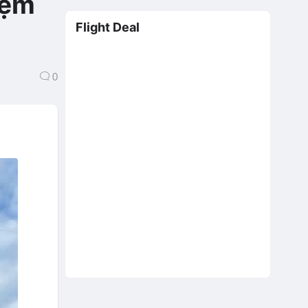
iệm
Flight Deal
0