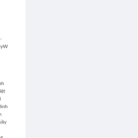
nh
iệt
i
Mình
n
uầy
ng