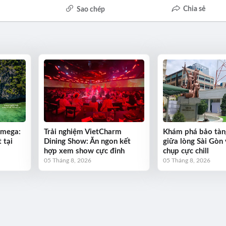
Chia sẻ
Sao chép
Omega:
Trải nghiệm VietCharm
Khám phá bảo tàn
 tại
Dining Show: Ăn ngon kết
giữa lòng Sài Gòn 
hợp xem show cực đỉnh
chụp cực chill
05 Tháng 8, 2026
05 Tháng 8, 2026