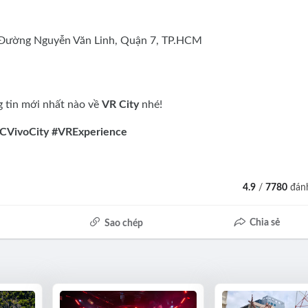
 Đường Nguyễn Văn Linh, Quận 7, TP.HCM
g tin mới nhất nào về
VR City
nhé!
CVivoCity #VRExperience
4.9
/
7780
đánh
Chia sẻ
Sao chép