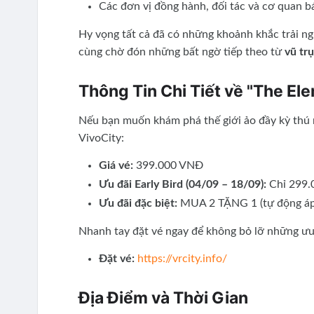
Các đơn vị đồng hành, đối tác và cơ quan bá
Hy vọng tất cả đã có những khoảnh khắc trải ng
cùng chờ đón những bất ngờ tiếp theo từ
vũ tr
Thông Tin Chi Tiết về "The E
Nếu bạn muốn khám phá thế giới ảo đầy kỳ thú n
VivoCity:
Giá vé:
399.000 VNĐ
Ưu đãi Early Bird (04/09 – 18/09):
Chỉ 299.
Ưu đãi đặc biệt:
MUA 2 TẶNG 1 (tự động áp d
Nhanh tay đặt vé ngay để không bỏ lỡ những ưu
Đặt vé:
https://vrcity.info/
Địa Điểm và Thời Gian