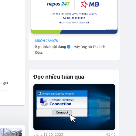
MUỐN CẢM ƠN
Bạn thích nội dung
- Hãy ủng hộ Du Lịch
Đâu.
Đọc nhiều tuần qua
 giá
tháng 11 30, 2023
41