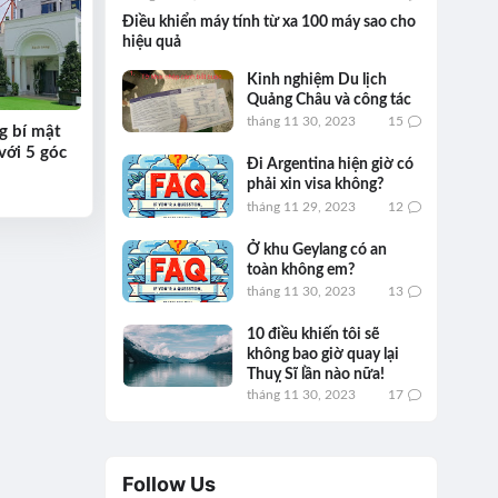
Điều khiển máy tính từ xa 100 máy sao cho
hiệu quả
Kinh nghiệm Du lịch
Quảng Châu và công tác
tháng 11 30, 2023
15
g bí mật
với 5 góc
Đi Argentina hiện giờ có
phải xin visa không?
tháng 11 29, 2023
12
Ở khu Geylang có an
toàn không em?
tháng 11 30, 2023
13
10 điều khiến tôi sẽ
không bao giờ quay lại
Thuỵ Sĩ lần nào nữa!
tháng 11 30, 2023
17
Follow Us