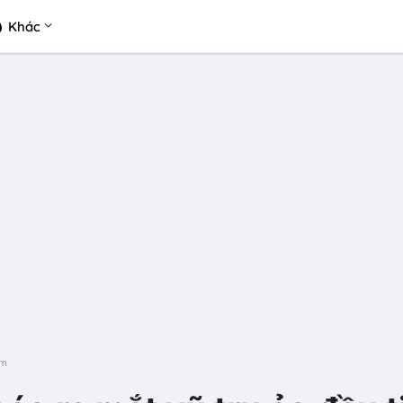
Khác
am