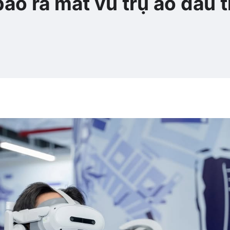
áo ra mắt vũ trụ ảo đầu t