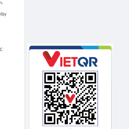
n.
 Hãy
SC