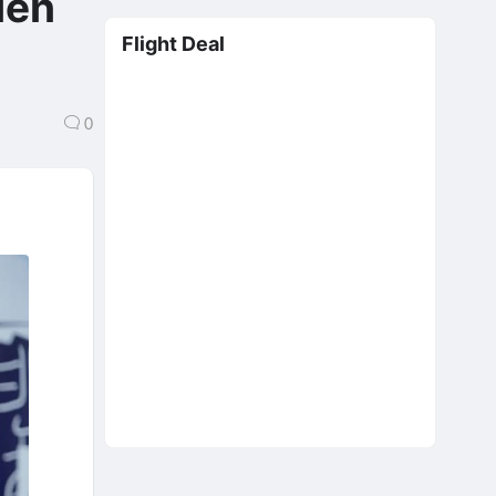
iên
Flight Deal
0