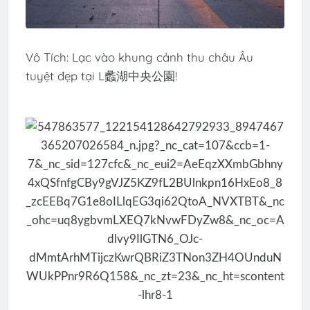
Vô Tích: Lạc vào khung cảnh thu châu Âu
tuyệt đẹp tại L蠡湖中央公園!