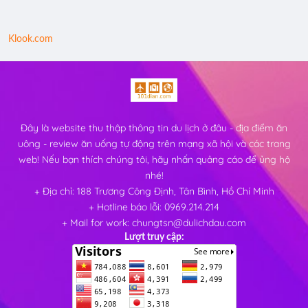
Klook.com
Đây là website thu thập thông tin du lịch ở đâu - địa điểm ăn
uông - review ăn uống tự động trên mạng xã hội và các trang
web! Nếu bạn thích chúng tôi, hãy nhấn quảng cáo để ủng hộ
nhé!
+ Địa chỉ: 188 Trương Công Định, Tân Bình, Hồ Chí Minh
+ Hotline báo lỗi: 0969.214.214
+ Mail for work: chungtsn@dulichdau.com
Lượt truy cập: