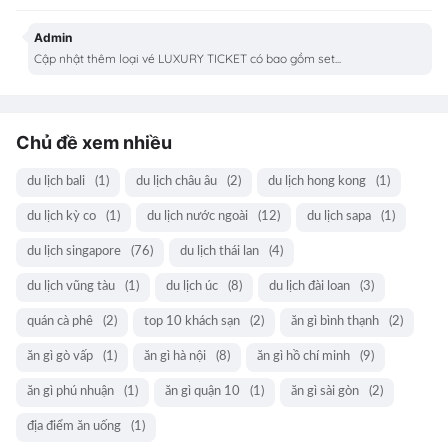
Admin
Cập nhật thêm loại vé LUXURY TICKET có bao gồm set...
Chủ đề xem nhiều
du lịch bali
(1)
du lịch châu âu
(2)
du lịch hong kong
(1)
du lịch kỳ co
(1)
du lịch nước ngoài
(12)
du lịch sapa
(1)
du lịch singapore
(76)
du lịch thái lan
(4)
du lịch vũng tàu
(1)
du lịch úc
(8)
du lịch đài loan
(3)
quán cà phê
(2)
top 10 khách sạn
(2)
ăn gì bình thạnh
(2)
ăn gì gò vấp
(1)
ăn gì hà nội
(8)
ăn gì hồ chí minh
(9)
ăn gì phú nhuận
(1)
ăn gì quận 10
(1)
ăn gì sài gòn
(2)
địa điểm ăn uống
(1)