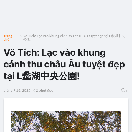
Trang
Vô Tích: Lạc vào khung cảnh thu châu Âu tuyệt đẹp tại L蠡湖中央
chủ
公園!
Vô Tích: Lạc vào khung
cảnh thu châu Âu tuyệt đẹp
tại L蠡湖中央公園!
tháng 9 18, 2025
2 phút đọc
0