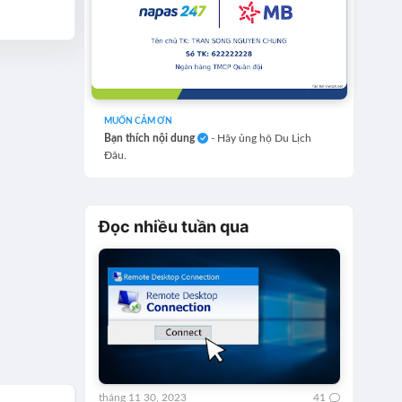
MUỐN CẢM ƠN
Bạn thích nội dung
- Hãy ủng hộ Du Lịch
Đâu.
Đọc nhiều tuần qua
tháng 11 30, 2023
41