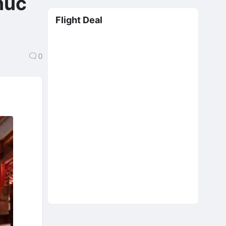
húc
Flight Deal
0