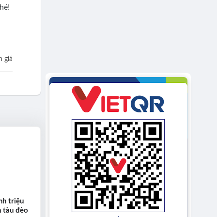
hé!
 giá
h triệu
n tàu đèo