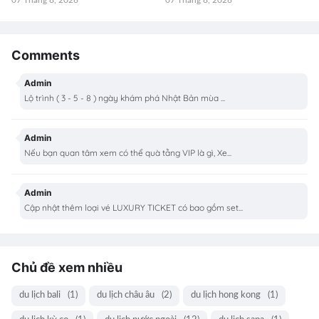
Comments
Admin
Lộ trình ( 3 - 5 - 8 ) ngày khám phá Nhật Bản mùa ...
Admin
Nếu bạn quan tâm xem có thể quà tằng VIP là gì, Xe...
Admin
Cập nhật thêm loại vé LUXURY TICKET có bao gồm set...
Chủ đề xem nhiều
du lịch bali
(1)
du lịch châu âu
(2)
du lịch hong kong
(1)