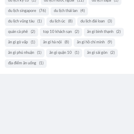
du lịch kỳ co
(1)
du lịch nước ngoài
(12)
du lịch sapa
(1)
du lịch singapore
(76)
du lịch thái lan
(4)
du lịch vũng tàu
(1)
du lịch úc
(8)
du lịch đài loan
(3)
quán cà phê
(2)
top 10 khách sạn
(2)
ăn gì bình thạnh
(2)
ăn gì gò vấp
(1)
ăn gì hà nội
(8)
ăn gì hồ chí minh
(9)
ăn gì phú nhuận
(1)
ăn gì quận 10
(1)
ăn gì sài gòn
(2)
địa điểm ăn uống
(1)