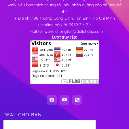
web! Nếu bạn thích chúng tôi, hãy nhấn quảng cáo để ủng hộ
nhé!
+ Địa chỉ: 188 Trương Công Định, Tân Bình, Hồ Chí Minh
+ Hotline báo lỗi: 0969.214.214
+ Mail for work: chungtsn@dulichdau.com
Lượt truy cập:
DEAL CHO BẠN