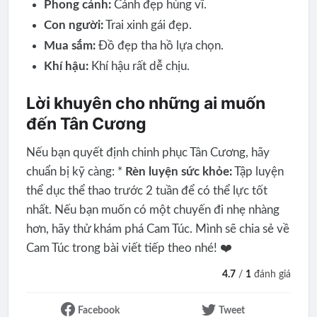
Phong cảnh:
Cảnh đẹp hùng vĩ.
Con người:
Trai xinh gái đẹp.
Mua sắm:
Đồ đẹp tha hồ lựa chọn.
Khí hậu:
Khí hậu rất dễ chịu.
Lời khuyên cho những ai muốn
đến Tân Cương
Nếu bạn quyết định chinh phục Tân Cương, hãy
chuẩn bị kỹ càng: *
Rèn luyện sức khỏe:
Tập luyện
thể dục thể thao trước 2 tuần để có thể lực tốt
nhất. Nếu bạn muốn có một chuyến đi nhẹ nhàng
hơn, hãy thử khám phá Cam Túc. Mình sẽ chia sẻ về
Cam Túc trong bài viết tiếp theo nhé! ❤️
4.7
/
1
đánh giá
Facebook
Tweet