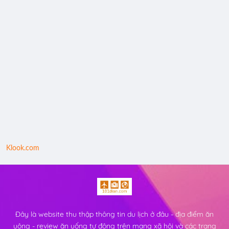
Klook.com
Đây là website thu thập thông tin du lịch ở đâu - địa điểm ăn
uông - review ăn uống tự động trên mạng xã hội và các trang