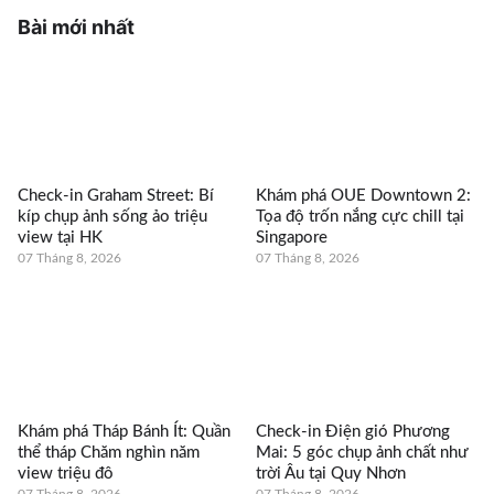
Bài mới nhất
Check-in Graham Street: Bí
Khám phá OUE Downtown 2:
kíp chụp ảnh sống ảo triệu
Tọa độ trốn nắng cực chill tại
view tại HK
Singapore
07 Tháng 8, 2026
07 Tháng 8, 2026
Khám phá Tháp Bánh Ít: Quần
Check-in Điện gió Phương
thể tháp Chăm nghìn năm
Mai: 5 góc chụp ảnh chất như
view triệu đô
trời Âu tại Quy Nhơn
07 Tháng 8, 2026
07 Tháng 8, 2026