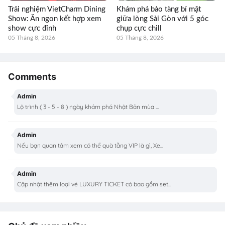
Trải nghiệm VietCharm Dining
Khám phá bảo tàng bí mật
Show: Ăn ngon kết hợp xem
giữa lòng Sài Gòn với 5 góc
show cực đỉnh
chụp cực chill
05 Tháng 8, 2026
05 Tháng 8, 2026
Comments
Admin
Lộ trình ( 3 - 5 - 8 ) ngày khám phá Nhật Bản mùa ...
Admin
Nếu bạn quan tâm xem có thể quà tằng VIP là gì, Xe...
Admin
Cập nhật thêm loại vé LUXURY TICKET có bao gồm set...