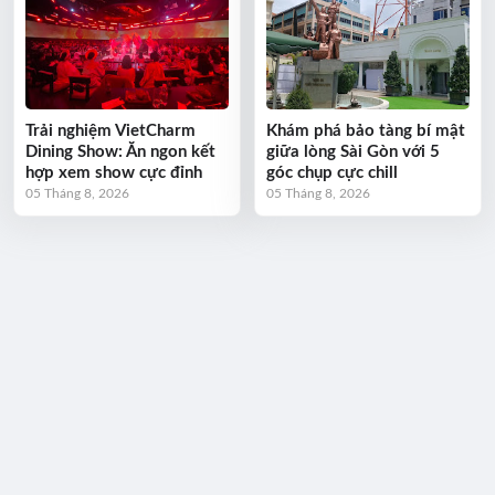
Trải nghiệm VietCharm
Khám phá bảo tàng bí mật
Dining Show: Ăn ngon kết
giữa lòng Sài Gòn với 5
hợp xem show cực đỉnh
góc chụp cực chill
05 Tháng 8, 2026
05 Tháng 8, 2026