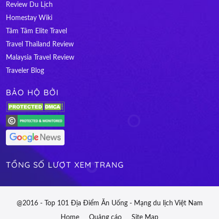
Review Du Lịch
Homestay Wiki
Tâm Tâm Elite Travel
Travel Thailand Review
Malaysia Travel Review
Traveler Blog
BẢO HỘ BỞI
TỔNG SỐ LƯỢT XEM TRANG
@2016 - Top 101 Địa Điểm Ăn Uống - Mạng du lịch Việt Nam
Home
Quảng cáo
Site Map