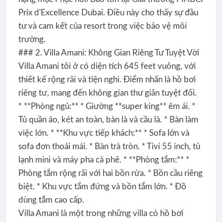
Prix d'Excellence Dubai. Điều này cho thấy sự đầu
tư và cam kết của resort trong việc bảo vệ môi
trường.
### 2. Villa Amani: Không Gian Riêng Tư Tuyệt Vời
Villa Amani tôi ở có diện tích 645 feet vuông, với
thiết kế rộng rãi và tiện nghi. Điểm nhấn là hồ bơi
riêng tư, mang đến không gian thư giãn tuyệt đối.
* **Phòng ngủ:** * Giường **super king** êm ái. *
Tủ quần áo, két an toàn, bàn là và cầu là. * Bàn làm
việc lớn. * **Khu vực tiếp khách:** * Sofa lớn và
sofa đơn thoải mái. * Bàn trà tròn. * Tivi 55 inch, tủ
lạnh mini và máy pha cà phê. * **Phòng tắm:** *
Phòng tắm rộng rãi với hai bồn rửa. * Bồn cầu riêng
biệt. * Khu vực tắm đứng và bồn tắm lớn. * Đồ
dùng tắm cao cấp.
Villa Amani là một trong những villa có hồ bơi