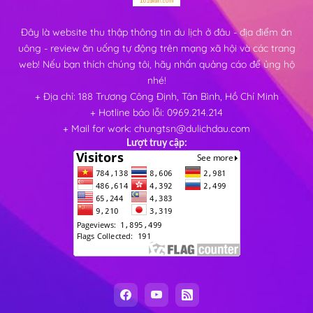
Đây là website thu thập thông tin du lịch ở đâu - địa điểm ăn
uông - review ăn uống tự động trên mạng xã hội và các trang
web! Nếu bạn thích chúng tôi, hãy nhấn quảng cáo để ủng hộ
nhé!
+ Địa chỉ: 188 Trương Công Định, Tân Bình, Hồ Chí Minh
+ Hotline báo lỗi: 0969.214.214
+ Mail for work: chungtsn@dulichdau.com
Lượt truy cập: