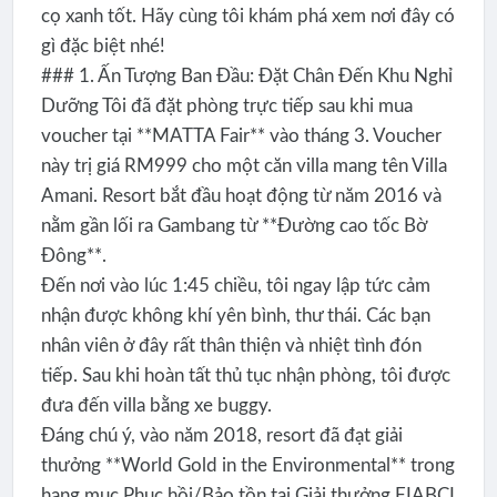
cọ xanh tốt. Hãy cùng tôi khám phá xem nơi đây có
gì đặc biệt nhé!
### 1. Ấn Tượng Ban Đầu: Đặt Chân Đến Khu Nghỉ
Dưỡng Tôi đã đặt phòng trực tiếp sau khi mua
voucher tại **MATTA Fair** vào tháng 3. Voucher
này trị giá RM999 cho một căn villa mang tên Villa
Amani. Resort bắt đầu hoạt động từ năm 2016 và
nằm gần lối ra Gambang từ **Đường cao tốc Bờ
Đông**.
Đến nơi vào lúc 1:45 chiều, tôi ngay lập tức cảm
nhận được không khí yên bình, thư thái. Các bạn
nhân viên ở đây rất thân thiện và nhiệt tình đón
tiếp. Sau khi hoàn tất thủ tục nhận phòng, tôi được
đưa đến villa bằng xe buggy.
Đáng chú ý, vào năm 2018, resort đã đạt giải
thưởng **World Gold in the Environmental** trong
hạng mục Phục hồi/Bảo tồn tại Giải thưởng FIABCI