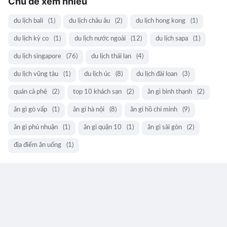
Chủ đề xem nhiều
du lịch bali
(1)
du lịch châu âu
(2)
du lịch hong kong
(1)
du lịch kỳ co
(1)
du lịch nước ngoài
(12)
du lịch sapa
(1)
du lịch singapore
(76)
du lịch thái lan
(4)
du lịch vũng tàu
(1)
du lịch úc
(8)
du lịch đài loan
(3)
quán cà phê
(2)
top 10 khách sạn
(2)
ăn gì bình thạnh
(2)
ăn gì gò vấp
(1)
ăn gì hà nội
(8)
ăn gì hồ chí minh
(9)
ăn gì phú nhuận
(1)
ăn gì quận 10
(1)
ăn gì sài gòn
(2)
địa điểm ăn uống
(1)