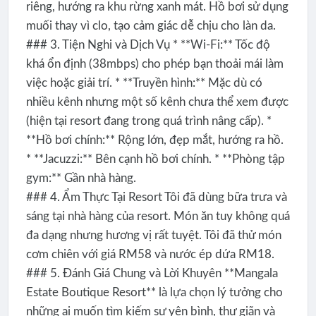
riêng, hướng ra khu rừng xanh mát. Hồ bơi sử dụng
muối thay vì clo, tạo cảm giác dễ chịu cho làn da.
### 3. Tiện Nghi và Dịch Vụ * **Wi-Fi:** Tốc độ
khá ổn định (38mbps) cho phép bạn thoải mái làm
việc hoặc giải trí. * **Truyền hình:** Mặc dù có
nhiều kênh nhưng một số kênh chưa thể xem được
(hiện tại resort đang trong quá trình nâng cấp). *
**Hồ bơi chính:** Rộng lớn, đẹp mắt, hướng ra hồ.
* **Jacuzzi:** Bên cạnh hồ bơi chính. * **Phòng tập
gym:** Gần nhà hàng.
### 4. Ẩm Thực Tại Resort Tôi đã dùng bữa trưa và
sáng tại nhà hàng của resort. Món ăn tuy không quá
đa dạng nhưng hương vị rất tuyệt. Tôi đã thử món
cơm chiên với giá RM58 và nước ép dứa RM18.
### 5. Đánh Giá Chung và Lời Khuyên **Mangala
Estate Boutique Resort** là lựa chọn lý tưởng cho
những ai muốn tìm kiếm sự yên bình, thư giãn và