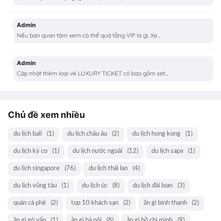
Admin
Nếu bạn quan tâm xem có thể quà tằng VIP là gì, Xe...
Admin
Cập nhật thêm loại vé LUXURY TICKET có bao gồm set...
Chủ đề xem nhiều
du lịch bali
(1)
du lịch châu âu
(2)
du lịch hong kong
(1)
du lịch kỳ co
(1)
du lịch nước ngoài
(12)
du lịch sapa
(1)
du lịch singapore
(76)
du lịch thái lan
(4)
du lịch vũng tàu
(1)
du lịch úc
(8)
du lịch đài loan
(3)
quán cà phê
(2)
top 10 khách sạn
(2)
ăn gì bình thạnh
(2)
ăn gì gò vấp
(1)
ăn gì hà nội
(8)
ăn gì hồ chí minh
(9)