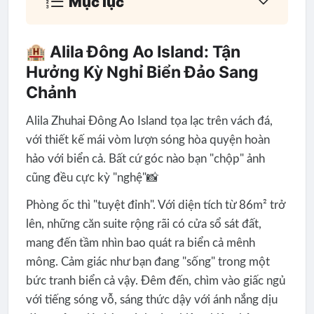
Mục lục
🏨 Alila Đông Ao Island: Tận
Hưởng Kỳ Nghỉ Biển Đảo Sang
Chảnh
Alila Zhuhai Đông Ao Island tọa lạc trên vách đá,
với thiết kế mái vòm lượn sóng hòa quyện hoàn
hảo với biển cả. Bất cứ góc nào bạn "chộp" ảnh
cũng đều cực kỳ "nghệ"📸
Phòng ốc thì "tuyệt đỉnh". Với diện tích từ 86m² trở
lên, những căn suite rộng rãi có cửa sổ sát đất,
mang đến tầm nhìn bao quát ra biển cả mênh
mông. Cảm giác như bạn đang "sống" trong một
bức tranh biển cả vậy. Đêm đến, chìm vào giấc ngủ
với tiếng sóng vỗ, sáng thức dậy với ánh nắng dịu