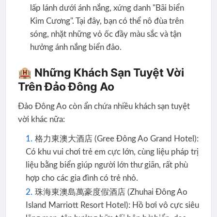
lấp lánh dưới ánh nắng, xứng danh "Bãi biển
Kim Cương". Tại đây, bạn có thể nô đùa trên
sóng, nhặt những vỏ ốc đầy màu sắc và tận
hưởng ánh nắng biển đảo.
🏨 Những Khách Sạn Tuyệt Vời
Trên Đảo Đông Ao
Đảo Đông Ao còn ẩn chứa nhiều khách sạn tuyệt
vời khác nữa:
格力東澳大酒店 (Gree Đông Ao Grand Hotel):
Có khu vui chơi trẻ em cực lớn, cùng liệu pháp trị
liệu bằng biển giúp người lớn thư giãn, rất phù
hợp cho các gia đình có trẻ nhỏ.
珠海東澳島萬豪度假酒店 (Zhuhai Đông Ao
Island Marriott Resort Hotel): Hồ bơi vô cực siêu