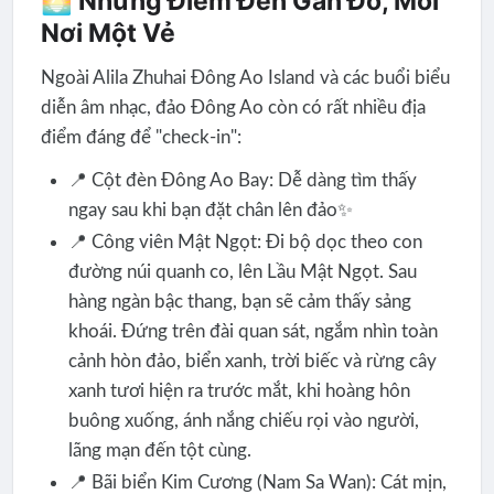
🌅 Những Điểm Đến Gần Đó, Mỗi
Nơi Một Vẻ
Ngoài Alila Zhuhai Đông Ao Island và các buổi biểu
diễn âm nhạc, đảo Đông Ao còn có rất nhiều địa
điểm đáng để "check-in":
📍 Cột đèn Đông Ao Bay: Dễ dàng tìm thấy
ngay sau khi bạn đặt chân lên đảo✨
📍 Công viên Mật Ngọt: Đi bộ dọc theo con
đường núi quanh co, lên Lầu Mật Ngọt. Sau
hàng ngàn bậc thang, bạn sẽ cảm thấy sảng
khoái. Đứng trên đài quan sát, ngắm nhìn toàn
cảnh hòn đảo, biển xanh, trời biếc và rừng cây
xanh tươi hiện ra trước mắt, khi hoàng hôn
buông xuống, ánh nắng chiếu rọi vào người,
lãng mạn đến tột cùng.
📍 Bãi biển Kim Cương (Nam Sa Wan): Cát mịn,