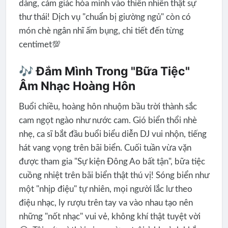
dàng, cảm giác hòa mình vào thiên nhiên thật sự
thư thái! Dịch vụ "chuẩn bị giường ngủ" còn có
món chè ngân nhĩ ấm bụng, chi tiết đến từng
centimet💯
🎶 Đắm Mình Trong "Bữa Tiệc"
Âm Nhạc Hoàng Hôn
Buổi chiều, hoàng hôn nhuộm bầu trời thành sắc
cam ngọt ngào như nước cam. Gió biển thổi nhè
nhẹ, ca sĩ bắt đầu buổi biểu diễn DJ vui nhộn, tiếng
hát vang vọng trên bãi biển. Cuối tuần vừa vặn
được tham gia "Sự kiện Đông Ao bất tận", bữa tiệc
cuồng nhiệt trên bãi biển thật thú vị! Sóng biển như
một "nhịp điệu" tự nhiên, mọi người lắc lư theo
điệu nhạc, ly rượu trên tay va vào nhau tạo nên
những "nốt nhạc" vui vẻ, không khí thật tuyệt vời