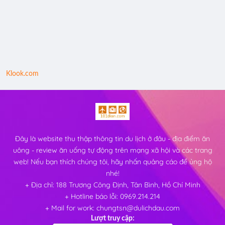
Klook.com
Đây là website thu thập thông tin du lịch ở đâu - địa điểm ăn
uông - review ăn uống tự động trên mạng xã hội và các trang
web! Nếu bạn thích chúng tôi, hãy nhấn quảng cáo để ủng hộ
nhé!
+ Địa chỉ: 188 Trương Công Định, Tân Bình, Hồ Chí Minh
+ Hotline báo lỗi: 0969.214.214
+ Mail for work: chungtsn@dulichdau.com
Lượt truy cập: