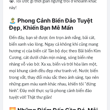
😭. Tôi ước gì thời gian ngừng trôi ở khoảnh khắc
này!
🏝️ Phong Cảnh Biển Đảo Tuyệt
Đẹp, Khiến Bạn Mê Mẩn
Đến đây, bạn sẽ được ôm trọn ánh nắng, bãi cát,
biển xanh vào lòng. Ngay cả không khí cũng mang
hương vị của biển cả! Tản bộ dọc theo Bãi biển Kim
Cương, cát dưới chân mịn màng, sóng biển nhẹ
nhàng vỗ vào bờ. Xa xa, biển và trời hòa làm một,
mọi khung cảnh đều đẹp như tranh vẽ. Nước biển
trong vắt, thay đổi màu sắc theo ánh sáng, tạo nên
những gam màu xanh khác nhau, khiến tôi "đứng
hình". Đây mới thực sự là phong cảnh biển đảo
tuyệt vời! Thật thư giãn!