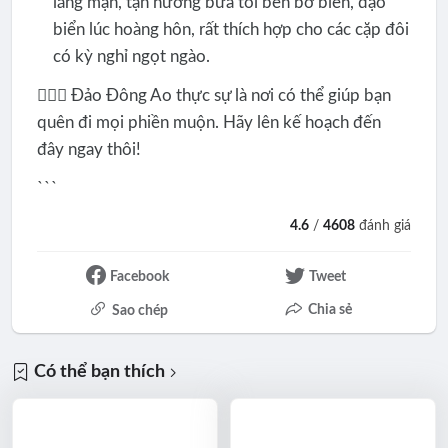
lãng mạn, tận hưởng bữa tối bên bờ biển, dạo
biển lúc hoàng hôn, rất thích hợp cho các cặp đôi
có kỳ nghỉ ngọt ngào.
🙋🏻‍♀️ Đảo Đông Ao thực sự là nơi có thể giúp bạn
quên đi mọi phiền muộn. Hãy lên kế hoạch đến
đây ngay thôi!
```
4.6
/
4608
đánh giá
Facebook
Tweet
Chia sẻ
Sao chép
Có thể bạn thích