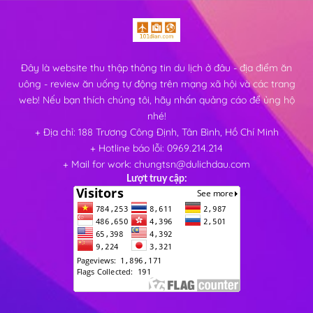
Đây là website thu thập thông tin du lịch ở đâu - địa điểm ăn
uông - review ăn uống tự động trên mạng xã hội và các trang
web! Nếu bạn thích chúng tôi, hãy nhấn quảng cáo để ủng hộ
nhé!
+ Địa chỉ: 188 Trương Công Định, Tân Bình, Hồ Chí Minh
+ Hotline báo lỗi: 0969.214.214
+ Mail for work: chungtsn@dulichdau.com
Lượt truy cập: