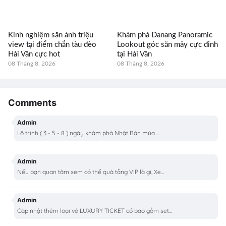
Kinh nghiệm săn ảnh triệu
Khám phá Danang Panoramic
view tại điểm chắn tàu đèo
Lookout góc săn mây cực đỉnh
Hải Vân cực hot
tại Hải Vân
08 Tháng 8, 2026
08 Tháng 8, 2026
Comments
Admin
Lộ trình ( 3 - 5 - 8 ) ngày khám phá Nhật Bản mùa ...
Admin
Nếu bạn quan tâm xem có thể quà tằng VIP là gì, Xe...
Admin
Cập nhật thêm loại vé LUXURY TICKET có bao gồm set...