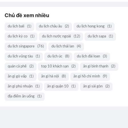
Chủ đề xem nhiều
du lịch bali
(1)
du lịch châu âu
(2)
du lịch hong kong
(1)
du lịch kỳ co
(1)
du lịch nước ngoài
(12)
du lịch sapa
(1)
du lịch singapore
(76)
du lịch thái lan
(4)
du lịch vũng tàu
(1)
du lịch úc
(8)
du lịch đài loan
(3)
quán cà phê
(2)
top 10 khách sạn
(2)
ăn gì bình thạnh
(2)
ăn gì gò vấp
(1)
ăn gì hà nội
(8)
ăn gì hồ chí minh
(9)
ăn gì phú nhuận
(1)
ăn gì quận 10
(1)
ăn gì sài gòn
(2)
địa điểm ăn uống
(1)