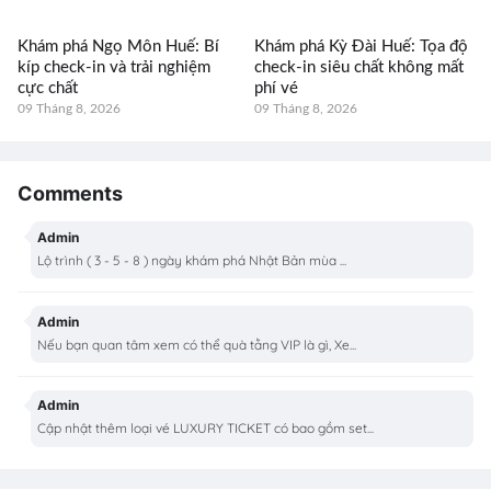
Khám phá Ngọ Môn Huế: Bí
Khám phá Kỳ Đài Huế: Tọa độ
kíp check-in và trải nghiệm
check-in siêu chất không mất
cực chất
phí vé
09 Tháng 8, 2026
09 Tháng 8, 2026
Comments
Admin
Lộ trình ( 3 - 5 - 8 ) ngày khám phá Nhật Bản mùa ...
Admin
Nếu bạn quan tâm xem có thể quà tằng VIP là gì, Xe...
Admin
Cập nhật thêm loại vé LUXURY TICKET có bao gồm set...