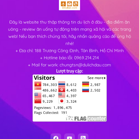
Đây là website thu thập thông tin du lịch ở đâu - địa điểm ăn
uông - review ăn uống tự động trên mạng xã hội và các trang
web! Nếu bạn thích chúng tôi, hãy nhấn quảng cáo để ủng hộ
nhé!
+ Địa chỉ: 188 Trương Công Định, Tân Bình, Hồ Chí Minh
+ Hotline báo lỗi: 0969.214.214
+ Mail for work: chungtsn@dulichdau.com
Lượt truy cập: