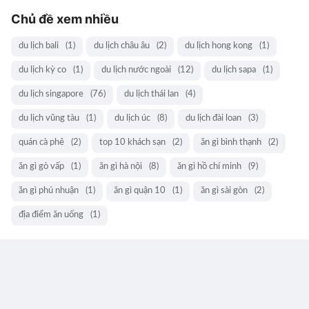
Chủ đề xem nhiều
du lịch bali
(1)
du lịch châu âu
(2)
du lịch hong kong
(1)
du lịch kỳ co
(1)
du lịch nước ngoài
(12)
du lịch sapa
(1)
du lịch singapore
(76)
du lịch thái lan
(4)
du lịch vũng tàu
(1)
du lịch úc
(8)
du lịch đài loan
(3)
quán cà phê
(2)
top 10 khách sạn
(2)
ăn gì bình thạnh
(2)
ăn gì gò vấp
(1)
ăn gì hà nội
(8)
ăn gì hồ chí minh
(9)
ăn gì phú nhuận
(1)
ăn gì quận 10
(1)
ăn gì sài gòn
(2)
địa điểm ăn uống
(1)