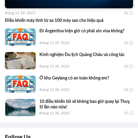
tháng 11 30, 2023
41
Điều khiển máy tính từ xa 100 máy sao cho hiệu quả
Đi Argentina hiện giờ có phải xin visa không?
tháng 11 29, 2023
12
Kinh nghiệm Du lịch Quảng Châu và công tác
tháng 11 30, 2023
15
Ở khu Geylang có an toàn không em?
tháng 11 30, 2023
13
10 điều khiến tôi sẽ không bao giờ quay lại Thuỵ
Sĩ lần nào nữa!
tháng 11 30, 2023
17
Follow Us