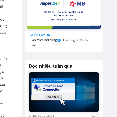
an
một
dụng
t có
MUỐN CẢM ƠN
Bạn thích nội dung
- Hãy ủng hộ Du Lịch
ỏ
Đâu.
phải
s
Đọc nhiều tuần qua
vực
ắp
 còn
hê
**
tháng 11 30, 2023
41