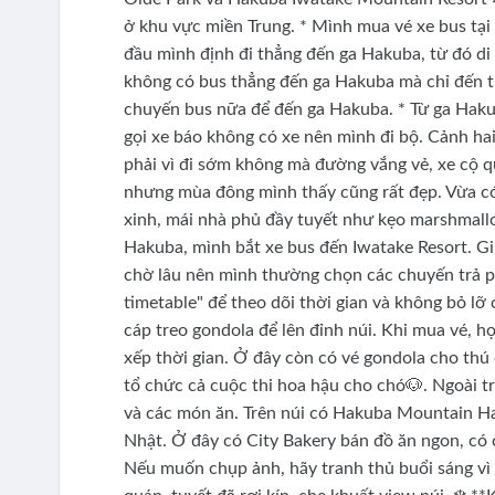
ở khu vực miền Trung. * Mình mua vé xe bus tại
đầu mình định đi thẳng đến ga Hakuba, từ đó di 
không có bus thẳng đến ga Hakuba mà chỉ đến t
chuyến bus nữa để đến ga Hakuba. * Từ ga Haku
gọi xe báo không có xe nên mình đi bộ. Cảnh ha
phải vì đi sớm không mà đường vắng vẻ, xe cộ qu
nhưng mùa đông mình thấy cũng rất đẹp. Vừa có 
xinh, mái nhà phủ đầy tuyết như kẹo marshmallow
Hakuba, mình bắt xe bus đến Iwatake Resort. Giữ
chờ lâu nên mình thường chọn các chuyến trả ph
timetable" để theo dõi thời gian và không bỏ lỡ
cáp treo gondola để lên đỉnh núi. Khi mua vé, h
xếp thời gian. Ở đây còn có vé gondola cho thú
tổ chức cả cuộc thi hoa hậu cho chó🐶. Ngoài t
và các món ăn. Trên núi có Hakuba Mountain Ha
Nhật. Ở đây có City Bakery bán đồ ăn ngon, có c
Nếu muốn chụp ảnh, hãy tranh thủ buổi sáng vì 