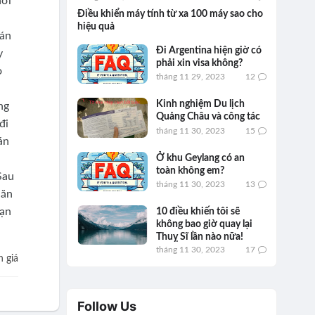
hơi
Điều khiển máy tính từ xa 100 máy sao cho
hiệu quả
uán
Đi Argentina hiện giờ có
y
phải xin visa không?
ò
tháng 11 29, 2023
12
Kinh nghiệm Du lịch
ng
Quảng Châu và công tác
đi
tháng 11 30, 2023
15
án
Ở khu Geylang có an
toàn không em?
Sau
tháng 11 30, 2023
13
hăn
bạn
10 điều khiến tôi sẽ
không bao giờ quay lại
Thuỵ Sĩ lần nào nữa!
tháng 11 30, 2023
17
 giá
Follow Us