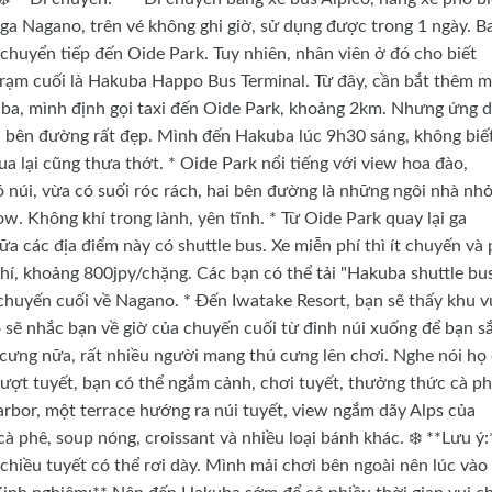
 ga Nagano, trên vé không ghi giờ, sử dụng được trong 1 ngày. B
chuyển tiếp đến Oide Park. Tuy nhiên, nhân viên ở đó cho biết
rạm cuối là Hakuba Happo Bus Terminal. Từ đây, cần bắt thêm 
ba, mình định gọi taxi đến Oide Park, khoảng 2km. Nhưng ứng 
i bên đường rất đẹp. Mình đến Hakuba lúc 9h30 sáng, không biế
a lại cũng thưa thớt. * Oide Park nổi tiếng với view hoa đào,
núi, vừa có suối róc rách, hai bên đường là những ngôi nhà nh
. Không khí trong lành, yên tĩnh. * Từ Oide Park quay lại ga
a các địa điểm này có shuttle bus. Xe miễn phí thì ít chuyến và 
í, khoảng 800jpy/chặng. Các bạn có thể tải "Hakuba shuttle bu
 chuyến cuối về Nagano. * Đến Iwatake Resort, bạn sẽ thấy khu 
ọ sẽ nhắc bạn về giờ của chuyến cuối từ đỉnh núi xuống để bạn s
 cưng nữa, rất nhiều người mang thú cưng lên chơi. Nghe nói họ
rượt tuyết, bạn có thể ngắm cảnh, chơi tuyết, thưởng thức cà p
rbor, một terrace hướng ra núi tuyết, view ngắm dãy Alps của
à phê, soup nóng, croissant và nhiều loại bánh khác. ❄️ **Lưu ý:
chiều tuyết có thể rơi dày. Mình mải chơi bên ngoài nên lúc vào