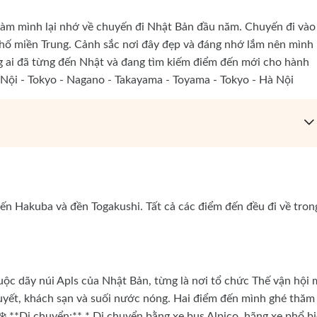
y làm mình lại nhớ về chuyến đi Nhật Bản đầu năm. Chuyến đi vào
phố miền Trung. Cảnh sắc nơi đây đẹp và đáng nhớ lắm nên mình
g ai đã từng đến Nhật và đang tìm kiếm điểm đến mới cho hành
à Nội - Tokyo - Nagano - Takayama - Toyama - Tokyo - Hà Nội
ến Hakuba và đền Togakushi. Tất cả các điểm đến đều đi về tron
uộc dãy núi Apls của Nhật Bản, từng là nơi tổ chức Thế vận hội
yết, khách sạn và suối nước nóng. Hai điểm đến mình ghé thăm 
 **Di chuyển:** * Di chuyển bằng xe bus Alpico, hãng xe phổ b