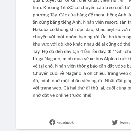
quán, tuyết đã rơi kín, che khuất view núi. ❄️ 
hơn. Khoảng 16h30 có chuyến cáp treo cuối từ đỉ
phương Tây. Các cửa hàng để menu tiếng Anh là
ăn cũng bằng tiếng Anh. Nhân viên resort, sân 
Hakuba có không khí độc đáo, khác biệt so với 
chuyện với một nhóm bạn người Úc, họ khen ngợi
khu vực với độ khó khác nhau để ai cũng có thể t
Tây. Họ đã đến đây tận 4 lần rồi đấy. ❄️ **Ghi c
từ ga Nagano, mình mua vé xe bus Alpico trực t
vé tại chỗ. Nhân viên thông báo cần đặt vé xe b
Chuyến cuối về Nagano là 6h chiều. Trang web đó
đó, mình nhờ một nhân viên người Nhật đặt giú
với trang web. Cả hai thử đi thử lại, cuối cùng 
nhớ đặt vé online trước nhé!
Facebook
Tweet