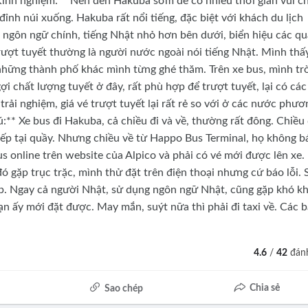
**Kinh nghiệm:** Nên đến Hakuba sớm để có nhiều thời gian vui c
nh núi xuống. Hakuba rất nổi tiếng, đặc biệt với khách du lịch
 ngôn ngữ chính, tiếng Nhật nhỏ hơn bên dưới, biển hiệu các q
trượt tuyết thường là người nước ngoài nói tiếng Nhật. Mình thấ
những thành phố khác mình từng ghé thăm. Trên xe bus, mình tr
 chất lượng tuyết ở đây, rất phù hợp để trượt tuyết, lại có các
rải nghiệm, giá vé trượt tuyết lại rất rẻ so với ở các nước phươ
hú:** Xe bus đi Hakuba, cả chiều đi và về, thường rất đông. Chiều 
iếp tại quầy. Nhưng chiều về từ Happo Bus Terminal, họ không b
us online trên website của Alpico và phải có vé mới được lên xe.
 gặp trục trặc, mình thử đặt trên điện thoại nhưng cứ báo lỗi. 
p. Ngay cả người Nhật, sử dụng ngôn ngữ Nhật, cũng gặp khó k
bạn ấy mới đặt được. May mắn, suýt nữa thì phải đi taxi về. Các 
4.6
/
42
đánh
Chia sẻ
Sao chép