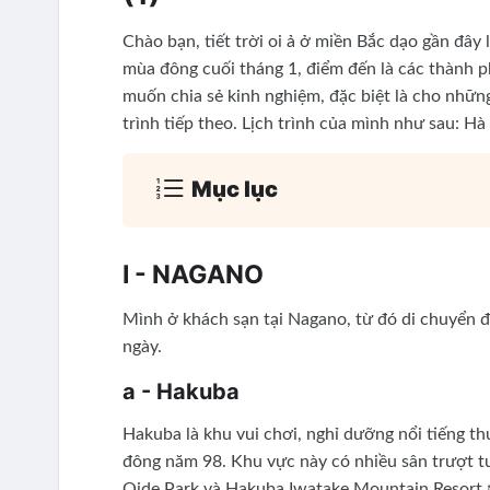
Chào bạn, tiết trời oi ả ở miền Bắc dạo gần đâ
mùa đông cuối tháng 1, điểm đến là các thành 
muốn chia sẻ kinh nghiệm, đặc biệt là cho nhữn
trình tiếp theo. Lịch trình của mình như sau: H
Mục lục
I - NAGANO
Mình ở khách sạn tại Nagano, từ đó di chuyển đ
ngày.
a - Hakuba
Hakuba là khu vui chơi, nghỉ dưỡng nổi tiếng th
đông năm 98. Khu vực này có nhiều sân trượt tu
Oide Park và Hakuba Iwatake Mountain Resort ❄️