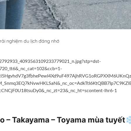
ải nghiệm du lịch đáng nhớ
no – Takayama – Toyama mùa tuyết❄