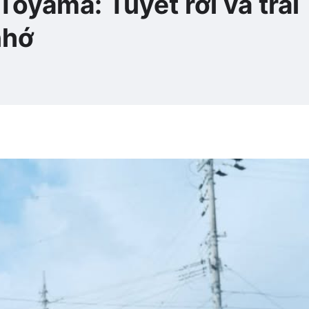
oyama: Tuyết rơi và trải
nhớ