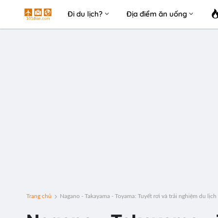
Đi du lịch?
Địa điểm ăn uống
Trang chủ
Nagano - Takayama - Toyama: Tuyết rơi và trải nghiệm du lịc