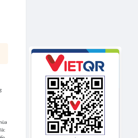
g
 mùa
là:
iến