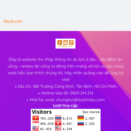
Klook.com
Đây là website thu thập thông tin du lịch ở đâu - địa điểm ăn
uông - review ăn uống tự động trên mạng xã hội và các trang
web! Nếu bạn thích chúng tôi, hãy nhấn quảng cáo để ủng hộ
nhé!
+ Địa chỉ: 188 Trương Công Định, Tân Bình, Hồ Chí Minh
+ Hotline báo lỗi: 0969.214.214
+ Mail for work: chungtsn@dulichdau.com
Lượt truy cập: