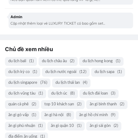
Admin
Cập nhật thêm loại vé LUXURY TICKET có bao gồm set...
Chủ đề xem nhiều
du lịch bali
(1)
du lịch châu âu
(2)
du lịch hong kong
(1)
du lịch kỳ co
(1)
du lịch nước ngoài
(12)
du lịch sapa
(1)
du lịch singapore
(76)
du lịch thái lan
(4)
du lịch vũng tàu
(1)
du lịch úc
(8)
du lịch đài loan
(3)
quán cà phê
(2)
top 10 khách sạn
(2)
ăn gì bình thạnh
(2)
ăn gì gò vấp
(1)
ăn gì hà nội
(8)
ăn gì hồ chí minh
(9)
ăn gì phú nhuận
(1)
ăn gì quận 10
(1)
ăn gì sài gòn
(2)
địa điểm ăn uống
(1)