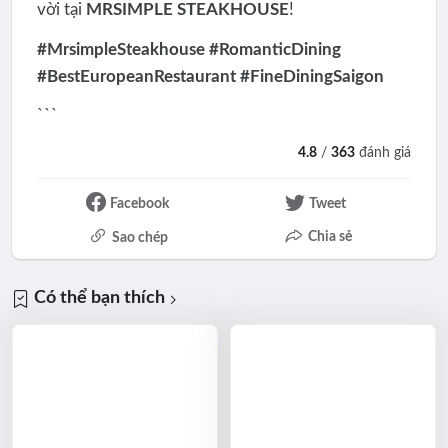
vời tại
MRSIMPLE STEAKHOUSE
!
#MrsimpleSteakhouse #RomanticDining
#BestEuropeanRestaurant #FineDiningSaigon
```
4.8
/
363
đánh giá
Facebook
Tweet
Chia sẻ
Sao chép
Có thể bạn thích