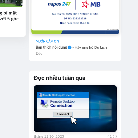
g bí mật
với 5 góc
MUỐN CẢM ƠN
Bạn thích nội dung
- Hãy ủng hộ Du Lịch
Đâu.
Đọc nhiều tuần qua
tháng 11 30, 2023
41