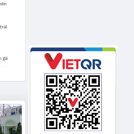
 nên
trái
 giá