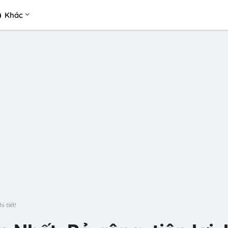
Khác
i tiết!