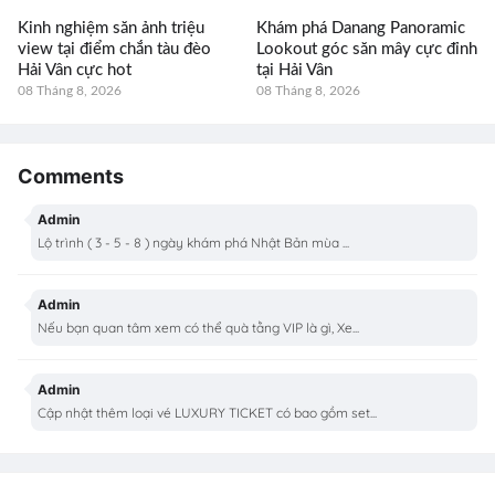
Kinh nghiệm săn ảnh triệu
Khám phá Danang Panoramic
view tại điểm chắn tàu đèo
Lookout góc săn mây cực đỉnh
Hải Vân cực hot
tại Hải Vân
08 Tháng 8, 2026
08 Tháng 8, 2026
Comments
Admin
Lộ trình ( 3 - 5 - 8 ) ngày khám phá Nhật Bản mùa ...
Admin
Nếu bạn quan tâm xem có thể quà tằng VIP là gì, Xe...
Admin
Cập nhật thêm loại vé LUXURY TICKET có bao gồm set...