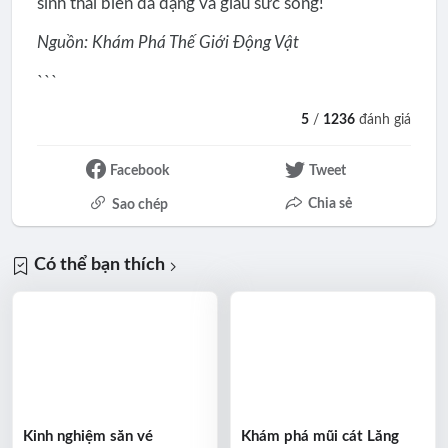
sinh thái biển đa dạng và giàu sức sống!
Nguồn: Khám Phá Thế Giới Động Vật
```
5
/
1236
đánh giá
Facebook
Tweet
Chia sẻ
Sao chép
Có thể bạn thích
Kinh nghiệm săn vé
Khám phá mũi cát Lăng