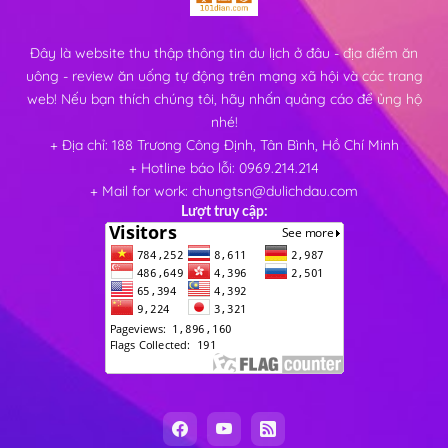
Đây là website thu thập thông tin du lịch ở đâu - địa điểm ăn
uông - review ăn uống tự động trên mạng xã hội và các trang
web! Nếu bạn thích chúng tôi, hãy nhấn quảng cáo để ủng hộ
nhé!
+ Địa chỉ: 188 Trương Công Định, Tân Bình, Hồ Chí Minh
+ Hotline báo lỗi: 0969.214.214
+ Mail for work: chungtsn@dulichdau.com
Lượt truy cập: