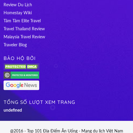
Review Du Lịch
Homestay Wiki
Tâm Tâm Elite Travel
Travel Thailand Review
Malaysia Travel Review
Traveler Blog
BẢO HỘ BỞI
TỔNG SỐ LƯỢT XEM TRANG
u
n
d
e
f
n
e
d
@2016 - Top 101 Địa Điểm Ăn Uống - Mạng du lịch Việt Nam