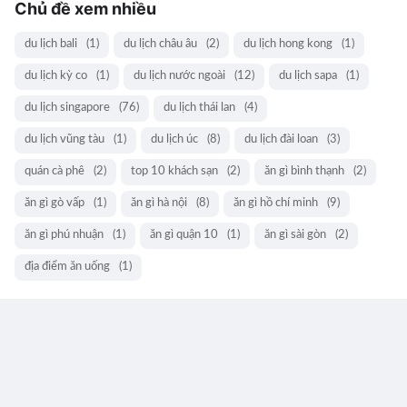
Chủ đề xem nhiều
du lịch bali
(1)
du lịch châu âu
(2)
du lịch hong kong
(1)
du lịch kỳ co
(1)
du lịch nước ngoài
(12)
du lịch sapa
(1)
du lịch singapore
(76)
du lịch thái lan
(4)
du lịch vũng tàu
(1)
du lịch úc
(8)
du lịch đài loan
(3)
quán cà phê
(2)
top 10 khách sạn
(2)
ăn gì bình thạnh
(2)
ăn gì gò vấp
(1)
ăn gì hà nội
(8)
ăn gì hồ chí minh
(9)
ăn gì phú nhuận
(1)
ăn gì quận 10
(1)
ăn gì sài gòn
(2)
địa điểm ăn uống
(1)