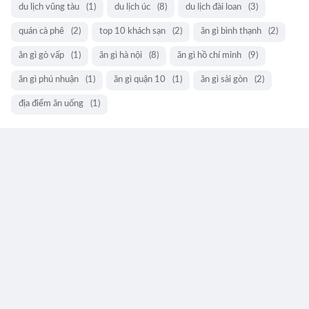
du lịch vũng tàu
(1)
du lịch úc
(8)
du lịch đài loan
(3)
quán cà phê
(2)
top 10 khách sạn
(2)
ăn gì bình thạnh
(2)
ăn gì gò vấp
(1)
ăn gì hà nội
(8)
ăn gì hồ chí minh
(9)
ăn gì phú nhuận
(1)
ăn gì quận 10
(1)
ăn gì sài gòn
(2)
địa điểm ăn uống
(1)