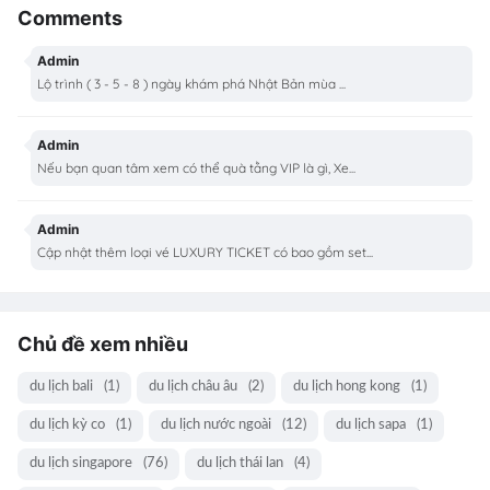
Comments
Admin
Lộ trình ( 3 - 5 - 8 ) ngày khám phá Nhật Bản mùa ...
Admin
Nếu bạn quan tâm xem có thể quà tằng VIP là gì, Xe...
Admin
Cập nhật thêm loại vé LUXURY TICKET có bao gồm set...
Chủ đề xem nhiều
du lịch bali
(1)
du lịch châu âu
(2)
du lịch hong kong
(1)
du lịch kỳ co
(1)
du lịch nước ngoài
(12)
du lịch sapa
(1)
du lịch singapore
(76)
du lịch thái lan
(4)