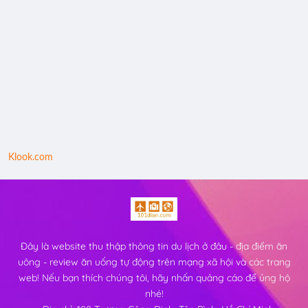
Klook.com
Đây là website thu thập thông tin du lịch ở đâu - địa điểm ăn
uông - review ăn uống tự động trên mạng xã hội và các trang
web! Nếu bạn thích chúng tôi, hãy nhấn quảng cáo để ủng hộ
nhé!