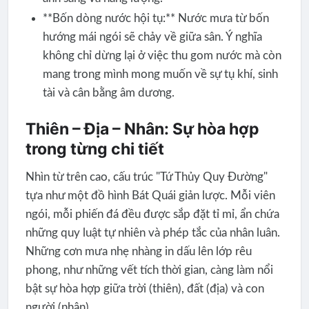
**Bốn dòng nước hội tụ:** Nước mưa từ bốn
hướng mái ngói sẽ chảy về giữa sân. Ý nghĩa
không chỉ dừng lại ở việc thu gom nước mà còn
mang trong mình mong muốn về sự tụ khí, sinh
tài và cân bằng âm dương.
Thiên – Địa – Nhân: Sự hòa hợp
trong từng chi tiết
Nhìn từ trên cao, cấu trúc "Tứ Thủy Quy Đường"
tựa như một đồ hình Bát Quái giản lược. Mỗi viên
ngói, mỗi phiến đá đều được sắp đặt tỉ mỉ, ẩn chứa
những quy luật tự nhiên và phép tắc của nhân luân.
Những cơn mưa nhẹ nhàng in dấu lên lớp rêu
phong, như những vết tích thời gian, càng làm nổi
bật sự hòa hợp giữa trời (thiên), đất (địa) và con
người (nhân).