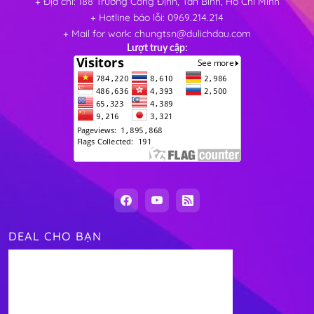
+ Địa chỉ: 188 Trương Công Định, Tân Bình, Hồ Chí Minh
+ Hotline báo lỗi: 0969.214.214
+ Mail for work: chungtsn@dulichdau.com
Lượt truy cập:
DEAL CHO BẠN